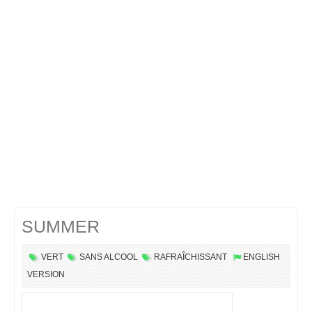
Cocktails Martini
Cocktails Champagne
Cocktails Sans alcool
Chercher un cocktail !
SUMMER
VERT
SANS ALCOOL
RAFRAÎCHISSANT
ENGLISH
VERSION