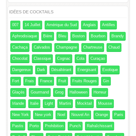
IDÉES DE COCKTAILS
007
14 Juillet
Amérique du Sud
Anglais
Antilles
Aphrodisiaque
Bière
Bleu
Boston
Bourbon
Brandy
Cachaça
Calvados
Champagne
Chartreuse
Chaud
Chocolat
Classique
Cognac
Cola
Curaçao
Dangereux
Dark
Désaltérant
Energisant
Exotique
Fort
Frais
France
Fruit
Fruits Rouges
Gin
Glaçés
Gourmand
Grog
Halloween
Horreur
Irlande
Italie
Light
Martini
Mocktail
Mousse
New York
New york
Noel
Nouvel An
Orange
Paris
Pastis
Porto
Prohibition
Punch
Rafraîchissant