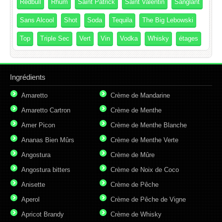
Redbull
Rhum
Saint Patrick
Saint Valentin
Sanglant
Sans Alcool
Shot
Soda
Tequila
The Big Lebowski
Top
Triple Sec
Vert
Vin
Vodka
Whisky
étages
Ingrédients
Amaretto
Crème de Mandarine
Amaretto Cartron
Crème de Menthe
Amer Picon
Crème de Menthe Blanche
Ananas Bien Mûrs
Crème de Menthe Verte
Angostura
Crème de Mûre
Angostura bitters
Crème de Noix de Coco
Anisette
Crème de Pêche
Aperol
Crème de Pêche de Vigne
Apricot Brandy
Crème de Whisky