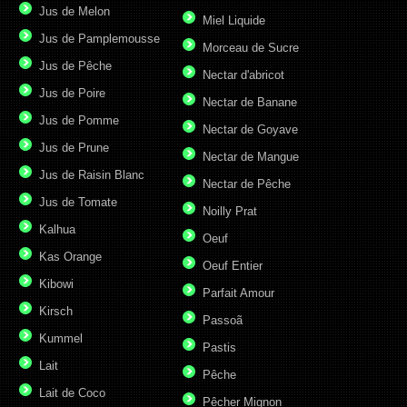
Jus de Melon
Miel Liquide
Jus de Pamplemousse
Morceau de Sucre
Jus de Pêche
Nectar d'abricot
Jus de Poire
Nectar de Banane
Jus de Pomme
Nectar de Goyave
Jus de Prune
Nectar de Mangue
Jus de Raisin Blanc
Nectar de Pêche
Jus de Tomate
Noilly Prat
Kalhua
Oeuf
Kas Orange
Oeuf Entier
Kibowi
Parfait Amour
Kirsch
Passoã
Kummel
Pastis
Lait
Pêche
Lait de Coco
Pêcher Mignon