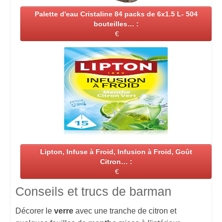
Palette d'eau Cristaline 84 packs de 6x1.5 L- 504
bouteilles… :
€
Lipton, Infuse à Froid, Infusion à Froid, Goût
Citron… :
€
Conseils et trucs de barman
Décorer le
verre
avec une tranche de citron et