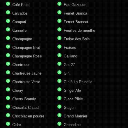
Café Froid
Eau Gazeuse
Calvados
Fernet Branca
Campari
Fernet Brancat
Cannelle
Feuilles de menthe
Champagne
Fraise des Bois
Champagne Brut
Fraises
Champagne Rosé
Galliano
Chartreuse
Get 27
Chartreuse Jaune
Gin
Chartreuse Verte
Gin à La Prunelle
Cherry
Ginger Ale
Cherry Brandy
Glace Pilée
Chocolat Chaud
Glaçon
Chocolat en poudre
Grand Marnier
Cidre
Grenadine