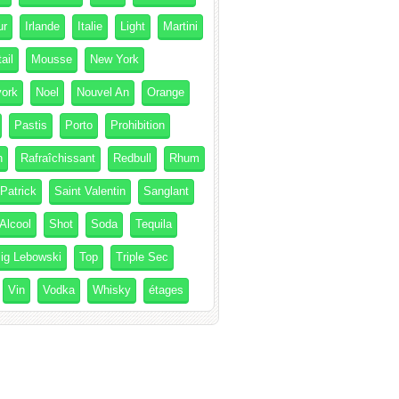
ur
Irlande
Italie
Light
Martini
ail
Mousse
New York
ork
Noel
Nouvel An
Orange
Pastis
Porto
Prohibition
h
Rafraîchissant
Redbull
Rhum
 Patrick
Saint Valentin
Sanglant
Alcool
Shot
Soda
Tequila
ig Lebowski
Top
Triple Sec
Vin
Vodka
Whisky
étages