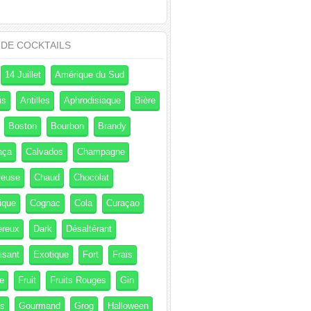
 DE COCKTAILS
14 Juillet
Amérique du Sud
is
Antilles
Aphrodisiaque
Bière
Boston
Bourbon
Brandy
aça
Calvados
Champagne
reuse
Chaud
Chocolat
ique
Cognac
Cola
Curaçao
ereux
Dark
Désaltérant
isant
Exotique
Fort
Frais
e
Fruit
Fruits Rouges
Gin
és
Gourmand
Grog
Halloween