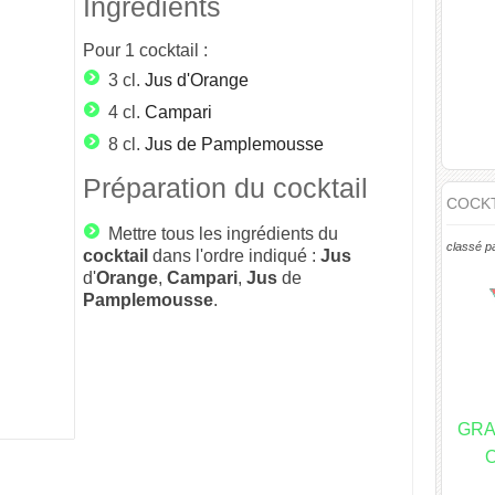
Ingrédients
Pour
1
cocktail :
3 cl.
Jus d'Orange
4 cl.
Campari
8 cl.
Jus de Pamplemousse
Préparation du cocktail
COCKT
Mettre tous les ingrédients du
classé p
cocktail
dans l'ordre indiqué :
Jus
d'
Orange
,
Campari
,
Jus
de
Pamplemousse
.
GRA