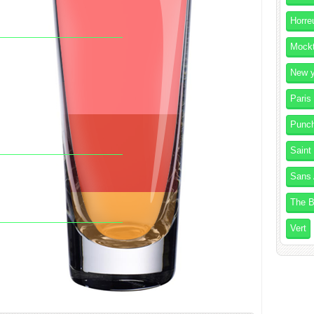
Horre
Mockt
New y
Paris
Punc
Saint
Sans 
The B
Vert