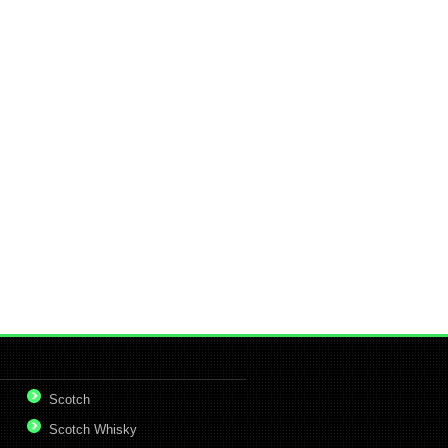
Scotch
Scotch Whisky