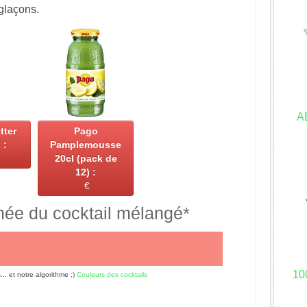
glaçons.
A
tter
Pago
 :
Pamplemousse
20cl (pack de
12) :
€
mée du cocktail mélangé*
10
s... et notre algorithme ;)
Couleurs des cocktails