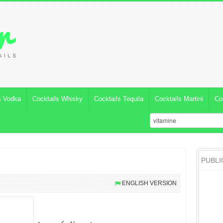
s Vodka
Cocktails Whisky
Cocktails Tequila
Cocktails Martini
Co
PUBLI
ENGLISH VERSION