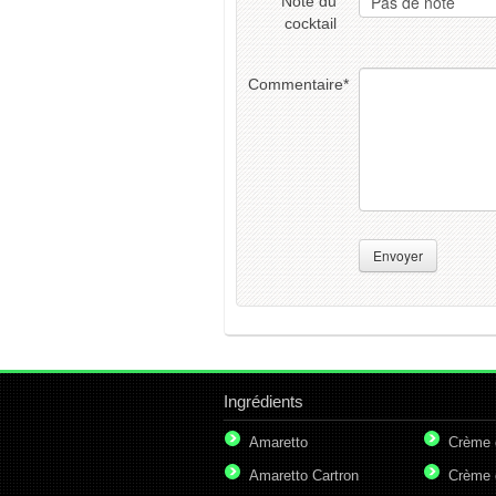
Note du
cocktail
Commentaire
*
Envoyer
Ingrédients
Amaretto
Crème 
Amaretto Cartron
Crème 