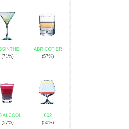
BSINTHE
ABRICOTIER
(71%)
(57%)
0 ALCOOL
002
(57%)
(50%)