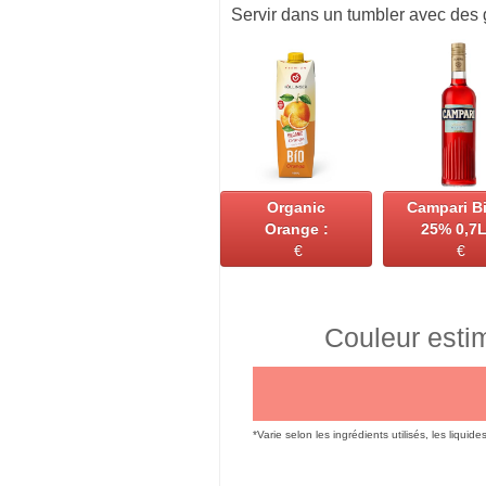
Servir dans un tumbler avec des 
Organic
Campari Bi
Orange :
25% 0,7L
€
€
Couleur esti
*Varie selon les ingrédients utilisés, les liquide