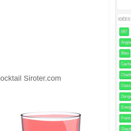
IDÉES
007
Angla
Bleu
Cach
Chart
ocktail
Siroter.com
Class
Dang
Energ
Franc
Glaç