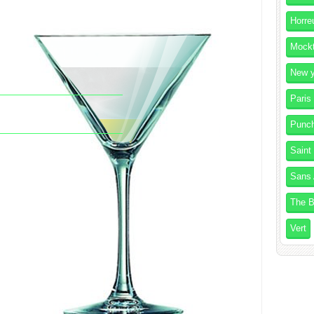
Horre
Mockt
New y
Paris
Punc
Saint
Sans 
The B
Vert