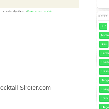
s... et notre algorithme ;)
Couleurs des cocktails
IDÉES
007
Angla
Bleu
Cach
Chart
Class
Dang
ocktail
Siroter.com
Energ
Franc
Glaç