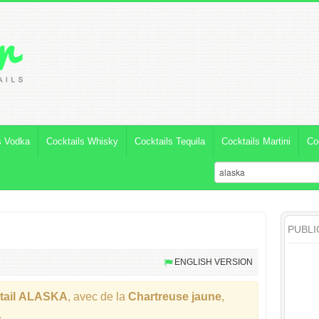
s Vodka
Cocktails Whisky
Cocktails Tequila
Cocktails Martini
Co
PUBLI
ENGLISH VERSION
ail
ALASKA
, avec de la
Chartreuse
jaune
,
.