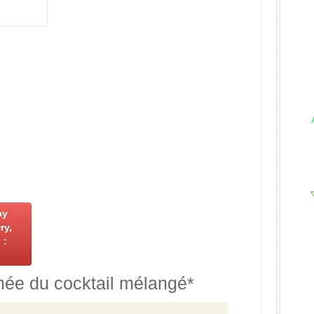
ay
ry,
 :
mée du cocktail mélangé*