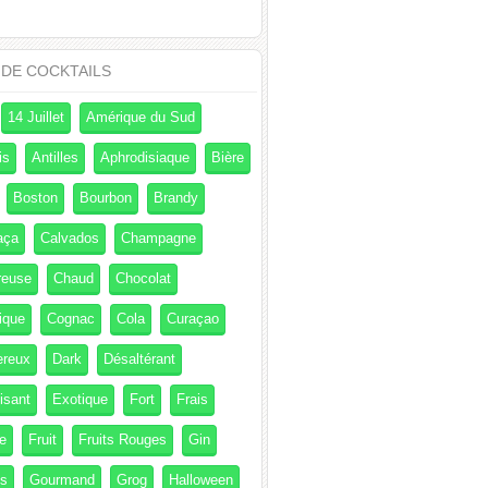
 DE COCKTAILS
14 Juillet
Amérique du Sud
is
Antilles
Aphrodisiaque
Bière
Boston
Bourbon
Brandy
aça
Calvados
Champagne
reuse
Chaud
Chocolat
ique
Cognac
Cola
Curaçao
ereux
Dark
Désaltérant
isant
Exotique
Fort
Frais
e
Fruit
Fruits Rouges
Gin
és
Gourmand
Grog
Halloween