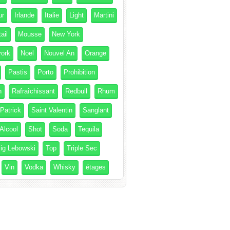
ur
Irlande
Italie
Light
Martini
ail
Mousse
New York
ork
Noel
Nouvel An
Orange
Pastis
Porto
Prohibition
h
Rafraîchissant
Redbull
Rhum
 Patrick
Saint Valentin
Sanglant
Alcool
Shot
Soda
Tequila
ig Lebowski
Top
Triple Sec
Vin
Vodka
Whisky
étages