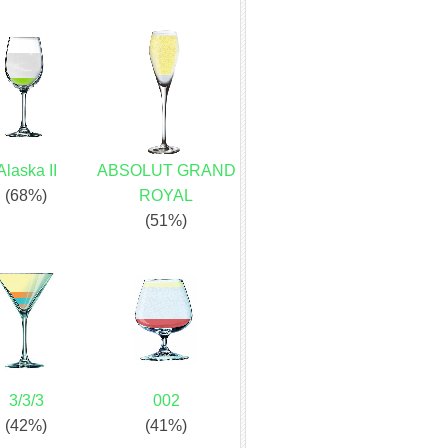
Alaska II
ABSOLUT GRAND
(68%)
ROYAL
(51%)
3/3/3
002
(42%)
(41%)