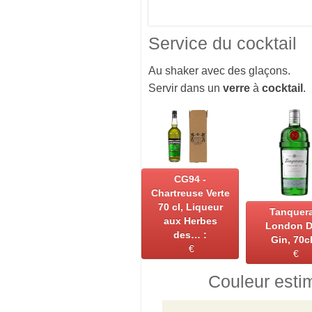
Service du cocktail
Au shaker avec des glaçons.
Servir dans un
verre
à
cocktail
.
CG94 -
Chartreuse Verte
70 cl, Liqueur
Tanquer
aux Herbes
London D
des… :
Gin, 70cl
€
€
Couleur esti