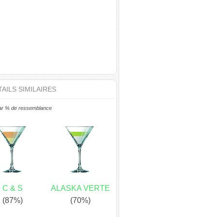
AILS SIMILAIRES
ar % de ressemblance
C & S
ALASKA VERTE
(87%)
(70%)