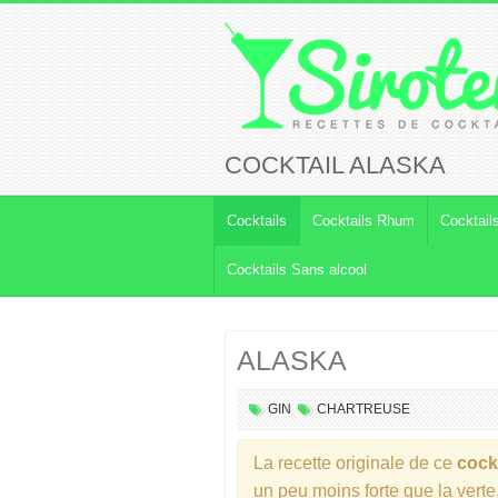
COCKTAIL ALASKA
Cocktails
Cocktails Rhum
Cocktail
Cocktails Sans alcool
ALASKA
GIN
CHARTREUSE
La recette originale de ce
cockt
un peu moins forte que la verte