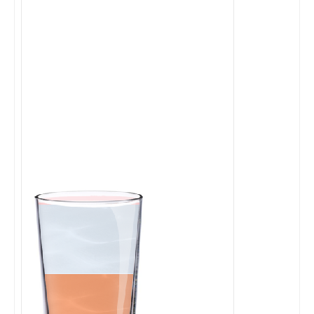
Cocktails Martini
Cocktails Champagne
Cocktails Sans alcool
Chercher un cocktail !