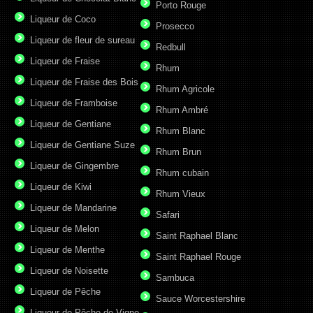
Porto Rouge
Liqueur de Coco
Prosecco
Liqueur de fleur de sureau
Redbull
Liqueur de Fraise
Rhum
Liqueur de Fraise des Bois
Rhum Agricole
Liqueur de Framboise
Rhum Ambré
Liqueur de Gentiane
Rhum Blanc
Liqueur de Gentiane Suze
Rhum Brun
Liqueur de Gingembre
Rhum cubain
Liqueur de Kiwi
Rhum Vieux
Liqueur de Mandarine
Safari
Liqueur de Melon
Saint Raphael Blanc
Liqueur de Menthe
Saint Raphael Rouge
Liqueur de Noisette
Sambuca
Liqueur de Pêche
Sauce Worcestershire
Liqueur de Pêche de Vigne