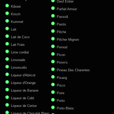
Oeuf Entier
Kibowi
Parfait Amour
Kirsch
Passoã
Kummel
Pastis
Lait
Pêche
Lait de Coco
Pêcher Mignon
Lait Frais
Pernod
Lime cordial
Picon
Limonade
Pimm's
Limoncello
Pineau Des Charentes
Liqueur d'Abricot
Pisang
Liqueur d'Orange
Pisco
Liqueur de Banane
Poire
Liqueur de Café
Porto
Liqueur de Cerise
Porto Blanc
Liqueur de Chocolat Blanc