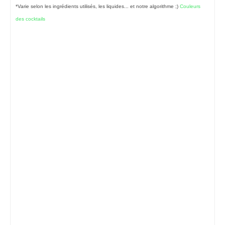
*Varie selon les ingrédients utilisés, les liquides... et notre algorithme ;)
Couleurs
des cocktails