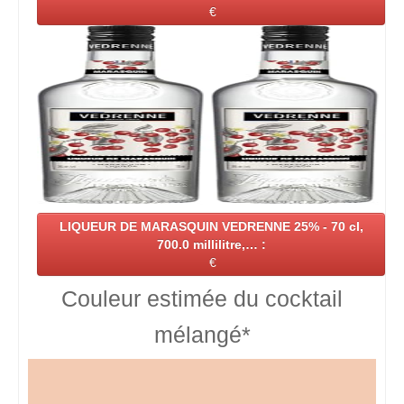
€
LIQUEUR DE MARASQUIN VEDRENNE 25% - 70 cl,
700.0 millilitre,… :
€
Couleur estimée du cocktail
mélangé*