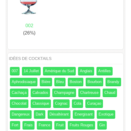
002
(26%)
IDÉES DE COCKTAILS
007
14 Juillet
Amérique du Sud
Anglais
Antilles
Aphrodisiaque
Bière
Bleu
Boston
Bourbon
Brandy
Cachaça
Calvados
Champagne
Chartreuse
Chaud
Chocolat
Classique
Cognac
Cola
Curaçao
Dangereux
Dark
Désaltérant
Energisant
Exotique
Fort
Frais
France
Fruit
Fruits Rouges
Gin