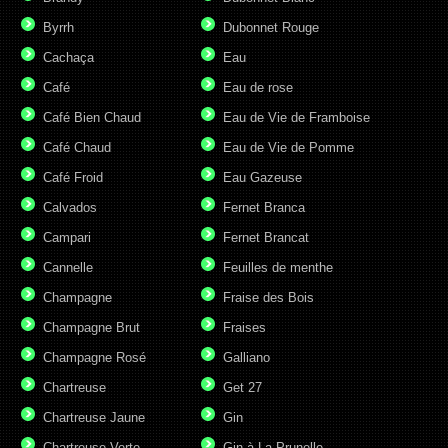
Byrrh
Dubonnet Rouge
Cachaça
Eau
Café
Eau de rose
Café Bien Chaud
Eau de Vie de Framboise
Café Chaud
Eau de Vie de Pomme
Café Froid
Eau Gazeuse
Calvados
Fernet Branca
Campari
Fernet Brancat
Cannelle
Feuilles de menthe
Champagne
Fraise des Bois
Champagne Brut
Fraises
Champagne Rosé
Galliano
Chartreuse
Get 27
Chartreuse Jaune
Gin
Chartreuse Verte
Gin à La Prunelle