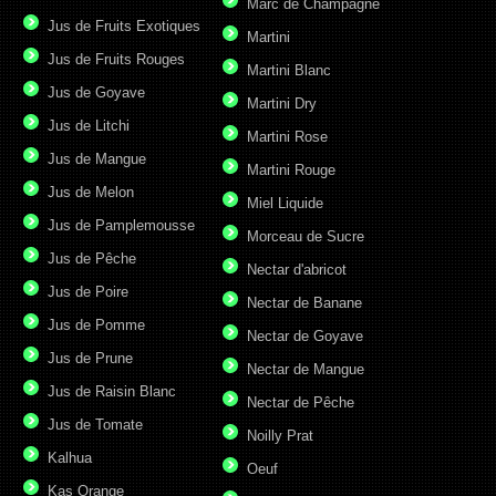
Marc de Champagne
Jus de Fruits Exotiques
Martini
Jus de Fruits Rouges
Martini Blanc
Jus de Goyave
Martini Dry
Jus de Litchi
Martini Rose
Jus de Mangue
Martini Rouge
Jus de Melon
Miel Liquide
Jus de Pamplemousse
Morceau de Sucre
Jus de Pêche
Nectar d'abricot
Jus de Poire
Nectar de Banane
Jus de Pomme
Nectar de Goyave
Jus de Prune
Nectar de Mangue
Jus de Raisin Blanc
Nectar de Pêche
Jus de Tomate
Noilly Prat
Kalhua
Oeuf
Kas Orange