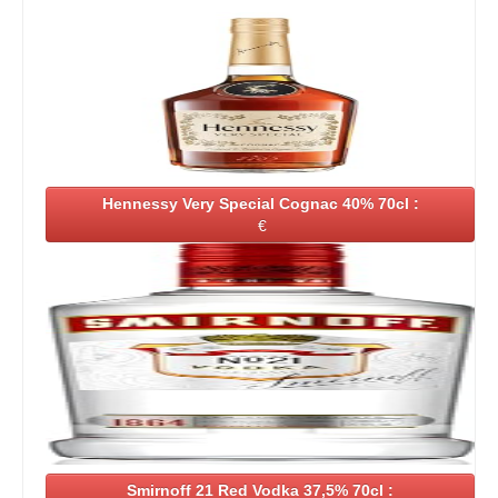
Hennessy Very Special Cognac 40% 70cl :
€
Smirnoff 21 Red Vodka 37,5% 70cl :