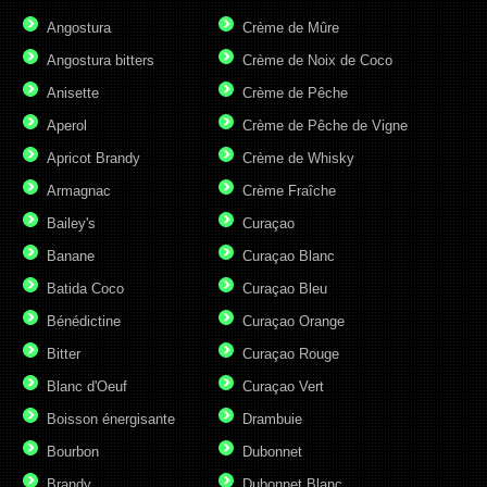
Angostura
Crème de Mûre
Angostura bitters
Crème de Noix de Coco
Anisette
Crème de Pêche
Aperol
Crème de Pêche de Vigne
Apricot Brandy
Crème de Whisky
Armagnac
Crème Fraîche
Bailey's
Curaçao
Banane
Curaçao Blanc
Batida Coco
Curaçao Bleu
Bénédictine
Curaçao Orange
Bitter
Curaçao Rouge
Blanc d'Oeuf
Curaçao Vert
Boisson énergisante
Drambuie
Bourbon
Dubonnet
Brandy
Dubonnet Blanc