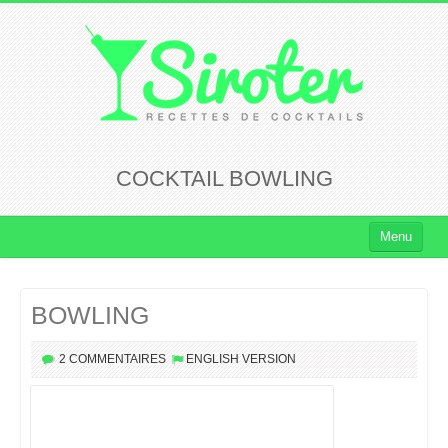
COCKTAIL BOWLING
Menu
Cocktails
BOWLING
Cocktails Rhum
Cocktails Vodka
2 COMMENTAIRES
ENGLISH VERSION
Cocktails Whisky
Cocktails Tequila