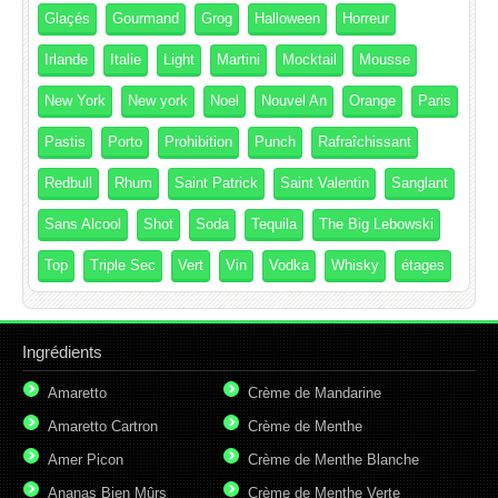
Glaçés
Gourmand
Grog
Halloween
Horreur
Irlande
Italie
Light
Martini
Mocktail
Mousse
New York
New york
Noel
Nouvel An
Orange
Paris
Pastis
Porto
Prohibition
Punch
Rafraîchissant
Redbull
Rhum
Saint Patrick
Saint Valentin
Sanglant
Sans Alcool
Shot
Soda
Tequila
The Big Lebowski
Top
Triple Sec
Vert
Vin
Vodka
Whisky
étages
Ingrédients
Amaretto
Crème de Mandarine
Amaretto Cartron
Crème de Menthe
Amer Picon
Crème de Menthe Blanche
Ananas Bien Mûrs
Crème de Menthe Verte