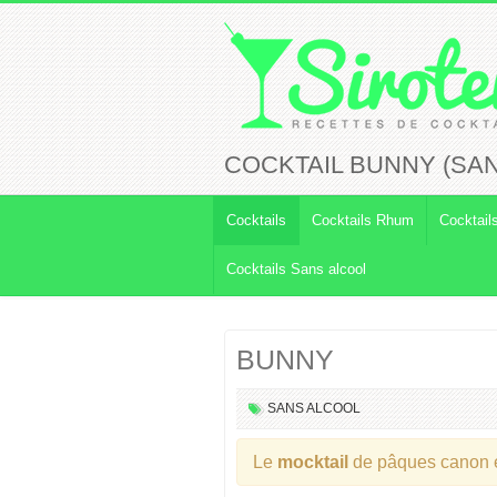
COCKTAIL BUNNY (SA
Cocktails
Cocktails Rhum
Cocktail
Cocktails Sans alcool
BUNNY
SANS ALCOOL
Le
mocktail
de pâques canon 