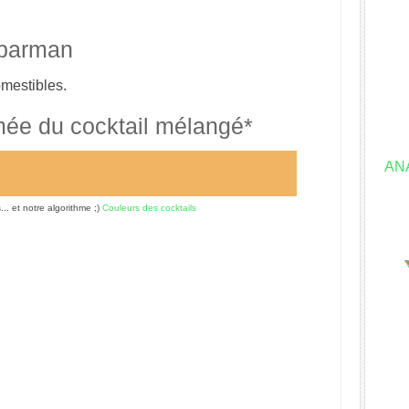
 barman
omestibles.
mée du cocktail mélangé*
AN
s... et notre algorithme ;)
Couleurs des cocktails