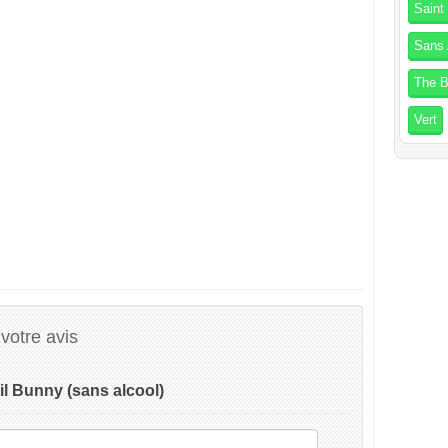
Saint
Sans 
The B
Vert
votre avis
il Bunny (sans alcool)