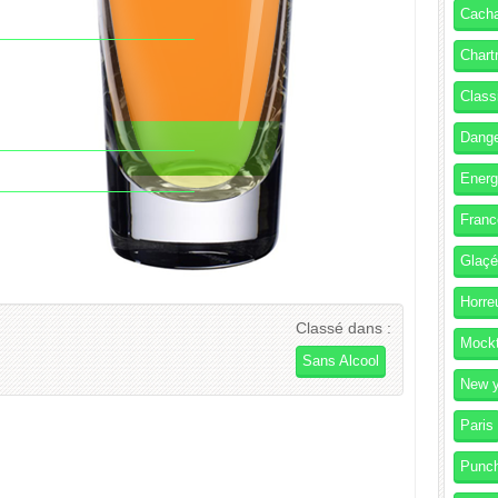
Cach
Chart
Class
Dang
Energ
Franc
Glaç
Horre
Classé dans :
Mockt
Sans Alcool
New y
Paris
Punc