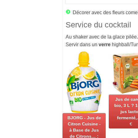
Décorer avec des fleurs comest
Service du cocktail
Au shaker avec de la glace pilée.
Servir dans un
verre
highball/Tum
Jus de car
bio, 3 L ? 
jus lact
BJORG - Jus de
fermenté,
Citron Cuisine -
€
à Base de Jus
de Citrons… :