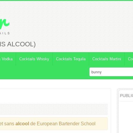
NS ALCOOL)
s Vodka
Cocktails Whisky
Cocktails Tequila
Cocktails Martini
Co
PUBLI
et sans
alcool
de European Bartender School