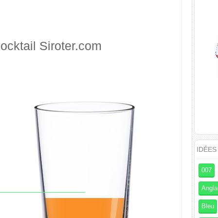
ocktail
Siroter.com
IDÉES
007
Angla
Bleu