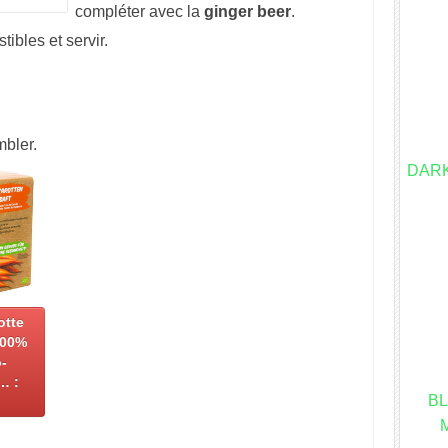
compléter avec la
ginger
beer
.
ibles et servir.
bler.
DAR
otte
100%
o-
… :
B