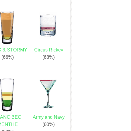
K & STORMY
Circus Rickey
(66%)
(63%)
LANC BEC
Army and Navy
MENTHE
(60%)