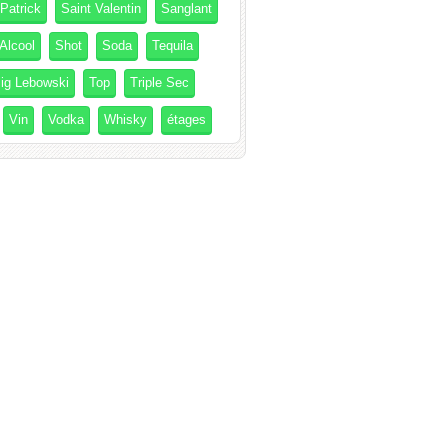
 Patrick
Saint Valentin
Sanglant
Alcool
Shot
Soda
Tequila
ig Lebowski
Top
Triple Sec
Vin
Vodka
Whisky
étages