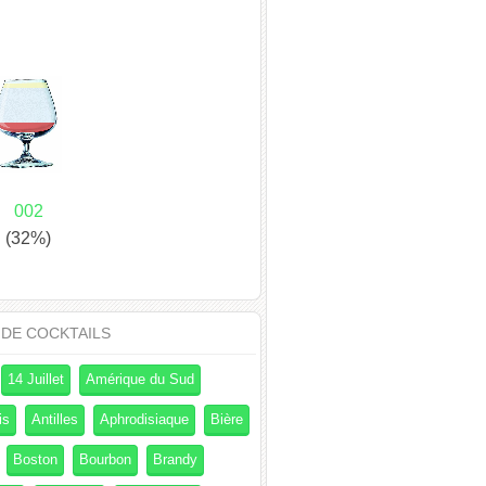
002
(32%)
 DE COCKTAILS
14 Juillet
Amérique du Sud
is
Antilles
Aphrodisiaque
Bière
Boston
Bourbon
Brandy