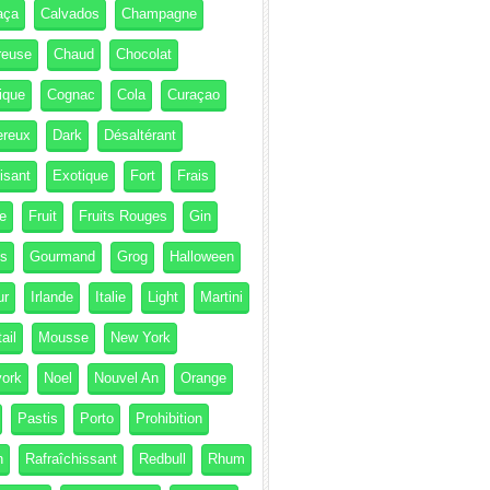
aça
Calvados
Champagne
reuse
Chaud
Chocolat
ique
Cognac
Cola
Curaçao
ereux
Dark
Désaltérant
isant
Exotique
Fort
Frais
e
Fruit
Fruits Rouges
Gin
és
Gourmand
Grog
Halloween
ur
Irlande
Italie
Light
Martini
ail
Mousse
New York
ork
Noel
Nouvel An
Orange
Pastis
Porto
Prohibition
h
Rafraîchissant
Redbull
Rhum