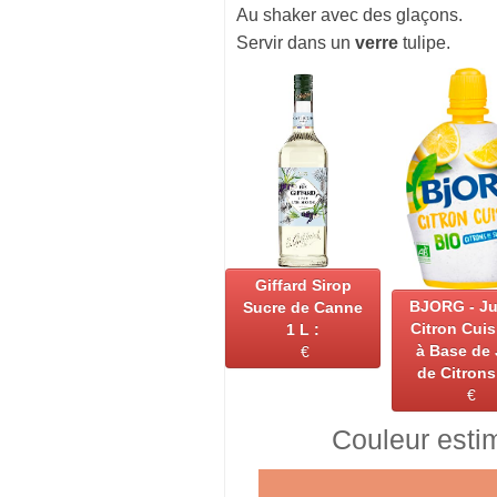
Au shaker avec des glaçons.
Servir dans un
verre
tulipe.
Giffard Sirop
BJORG - Ju
Sucre de Canne
Citron Cuis
1 L :
à Base de
€
de Citron
€
Couleur esti