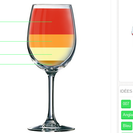
IDÉES
007
Angla
Bleu