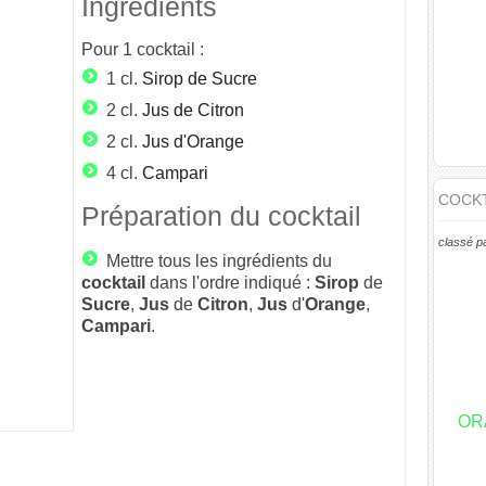
Ingrédients
Pour
1
cocktail :
1 cl.
Sirop de Sucre
2 cl.
Jus de Citron
2 cl.
Jus d'Orange
4 cl.
Campari
COCKT
Préparation du cocktail
classé p
Mettre tous les ingrédients du
cocktail
dans l'ordre indiqué :
Sirop
de
Sucre
,
Jus
de
Citron
,
Jus
d'
Orange
,
Campari
.
OR