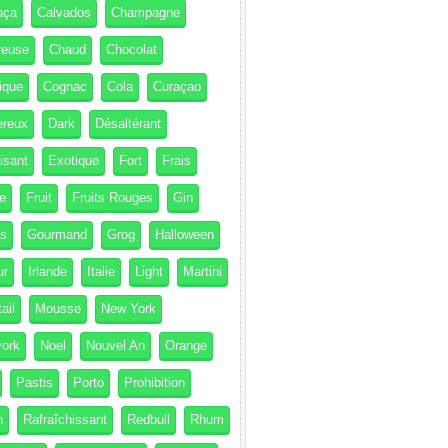
aça
Calvados
Champagne
reuse
Chaud
Chocolat
ique
Cognac
Cola
Curaçao
ereux
Dark
Désaltérant
isant
Exotique
Fort
Frais
e
Fruit
Fruits Rouges
Gin
és
Gourmand
Grog
Halloween
ur
Irlande
Italie
Light
Martini
ail
Mousse
New York
ork
Noel
Nouvel An
Orange
Pastis
Porto
Prohibition
h
Rafraîchissant
Redbull
Rhum