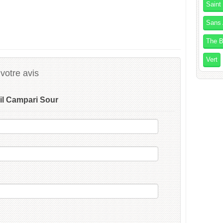
Saint
Sans 
The B
Vert
votre avis
il Campari Sour