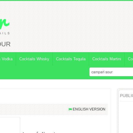
OUR
s Vodka
Cocktails Whisky
Cocktails Tequila
Cocktails Martini
Co
PUBLI
ENGLISH VERSION