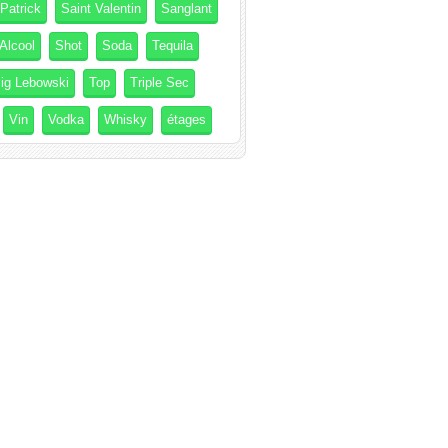
 Patrick
Saint Valentin
Sanglant
Alcool
Shot
Soda
Tequila
ig Lebowski
Top
Triple Sec
Vin
Vodka
Whisky
étages