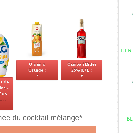
DERB
Organic
Campari Bitter
Orange :
25% 0,7L :
€
€
s de
ine -
 Jus
s… :
mée du cocktail mélangé*
BL