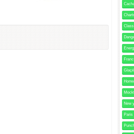
Cach
Chart
Class
Dang
Energ
Franc
Glaç
Horre
Mockt
New y
Paris
Punc