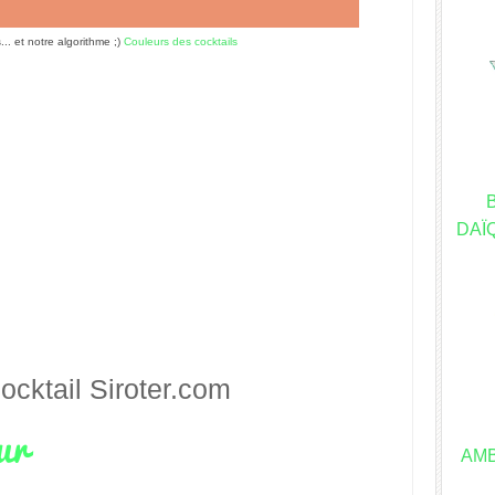
s... et notre algorithme ;)
Couleurs des cocktails
DAÏQ
ocktail
Siroter.com
AM