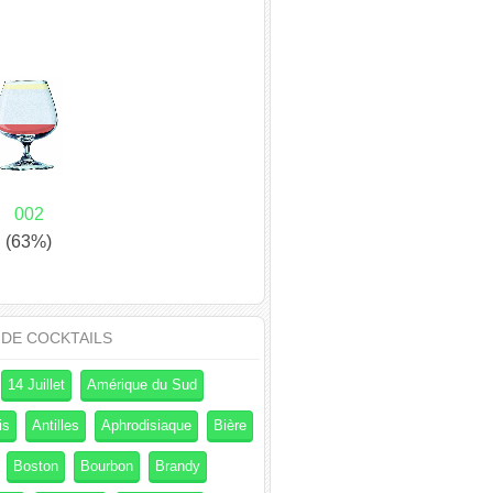
002
(63%)
 DE COCKTAILS
14 Juillet
Amérique du Sud
is
Antilles
Aphrodisiaque
Bière
Boston
Bourbon
Brandy