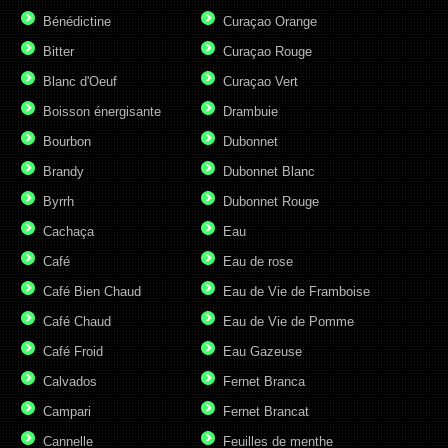
Bénédictine
Curaçao Orange
Bitter
Curaçao Rouge
Blanc d'Oeuf
Curaçao Vert
Boisson énergisante
Drambuie
Bourbon
Dubonnet
Brandy
Dubonnet Blanc
Byrrh
Dubonnet Rouge
Cachaça
Eau
Café
Eau de rose
Café Bien Chaud
Eau de Vie de Framboise
Café Chaud
Eau de Vie de Pomme
Café Froid
Eau Gazeuse
Calvados
Fernet Branca
Campari
Fernet Brancat
Cannelle
Feuilles de menthe