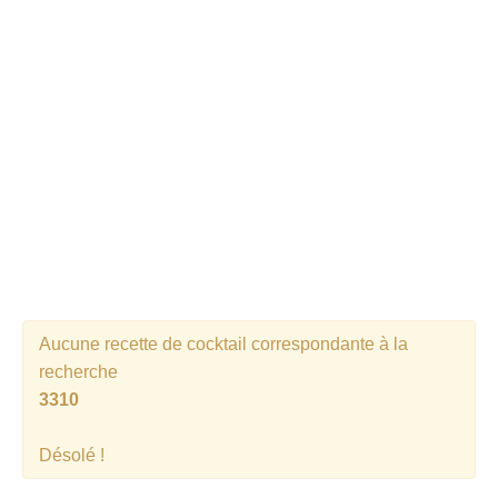
Cocktails Martini
Cocktails Champagne
Cocktails Sans alcool
Chercher un cocktail !
Aucune recette de cocktail correspondante à la
recherche
3310
Désolé !