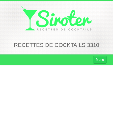
RECETTES DE COCKTAILS 3310
Menu
Cocktails
Cocktails Rhum
Cocktails Vodka
Cocktails Whisky
Cocktails Tequila