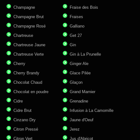
Champagne
Fraise des Bois
Champagne Brut
Fraises
Champagne Rosé
Galliano
Chartreuse
Get 27
Chartreuse Jaune
Gin
Chartreuse Verte
Gin à La Prunelle
Cherry
Ginger Ale
Cherry Brandy
Glace Pilée
Chocolat Chaud
Glaçon
Chocolat en poudre
Grand Marnier
Cidre
Grenadine
Cidre Brut
Infusion à La Camomille
Cinzano Dry
Jaune d'Oeuf
Citron Pressé
Jerez
Citron Vert
Jus d'Abricot