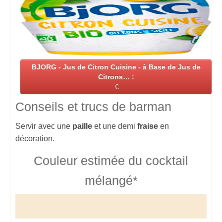
BJORG - Jus de Citron Cuisine - à Base de Jus de
Citrons… :
€
Conseils et trucs de barman
Servir avec une
paille
et une demi
fraise
en
décoration.
Couleur estimée du cocktail
mélangé*