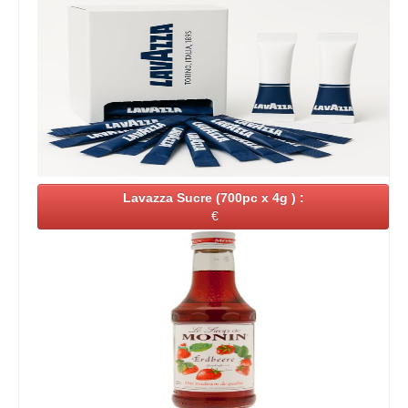
Lavazza Sucre (700pc x 4g ) :
€