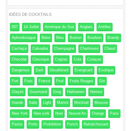
IDÉES DE COCKTAILS
007
14 Juillet
Amérique du Sud
Anglais
Antilles
Aphrodisiaque
Bière
Bleu
Boston
Bourbon
Brandy
Cachaça
Calvados
Champagne
Chartreuse
Chaud
Chocolat
Classique
Cognac
Cola
Curaçao
Dangereux
Dark
Désaltérant
Energisant
Exotique
Fort
Frais
France
Fruit
Fruits Rouges
Gin
Glaçés
Gourmand
Grog
Halloween
Horreur
Irlande
Italie
Light
Martini
Mocktail
Mousse
New York
New york
Noel
Nouvel An
Orange
Paris
Pastis
Porto
Prohibition
Punch
Rafraîchissant