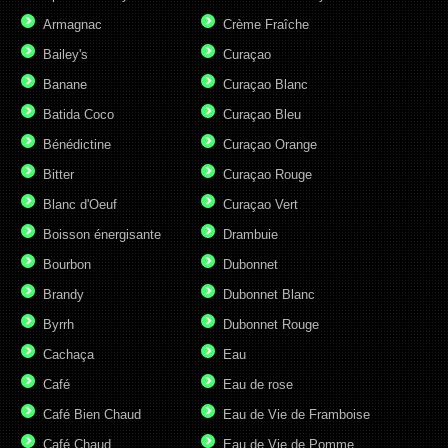
Armagnac
Crème Fraîche
Bailey's
Curaçao
Banane
Curaçao Blanc
Batida Coco
Curaçao Bleu
Bénédictine
Curaçao Orange
Bitter
Curaçao Rouge
Blanc d'Oeuf
Curaçao Vert
Boisson énergisante
Drambuie
Bourbon
Dubonnet
Brandy
Dubonnet Blanc
Byrrh
Dubonnet Rouge
Cachaça
Eau
Café
Eau de rose
Café Bien Chaud
Eau de Vie de Framboise
Café Chaud
Eau de Vie de Pomme