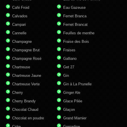
Café Froid
Eau Gazeuse
Calvados
Fernet Branca
Campari
Fernet Brancat
Cannelle
Feuilles de menthe
Champagne
Fraise des Bois
Champagne Brut
Fraises
Champagne Rosé
Galliano
Chartreuse
Get 27
Chartreuse Jaune
Gin
Chartreuse Verte
Gin à La Prunelle
Cherry
Ginger Ale
Cherry Brandy
Glace Pilée
Chocolat Chaud
Glaçon
Chocolat en poudre
Grand Marnier
Cidre
Grenadine