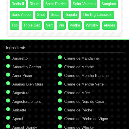
Redbull
Rhum
Saint Patrick
Saint Valentin
Sanglant
Sans Alcool
Shot
Soda
Tequila
The Big Lebowski
Top
Triple Sec
Vert
Vin
Vodka
Whisky
étages
Ingrédients
Amaretto
Crème de Mandarine
Amaretto Cartron
Crème de Menthe
Amer Picon
Crème de Menthe Blanche
Ananas Bien Mûrs
Crème de Menthe Verte
Angostura
Crème de Mûre
Angostura bitters
Crème de Noix de Coco
Anisette
Crème de Pêche
Aperol
Crème de Pêche de Vigne
Apricot Brandy
Crème de Whisky