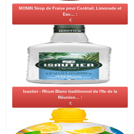
MONIN Sirop de Fraise pour Cocktail, Limonade et
Eau… :
€
Isautier - Rhum Blanc traditionnel de l'Ile de la
Réunion… :
€