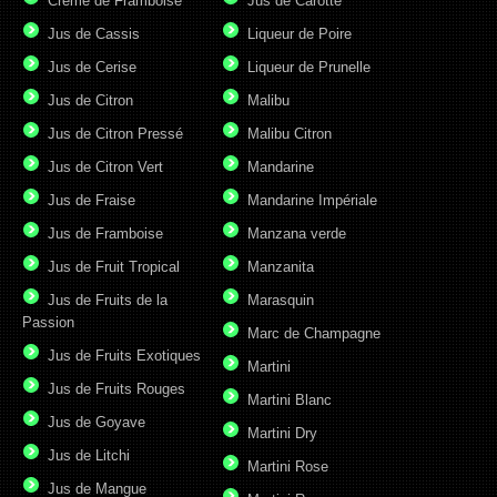
Crème de Framboise
Jus de Carotte
Jus de Cassis
Liqueur de Poire
Jus de Cerise
Liqueur de Prunelle
Jus de Citron
Malibu
Jus de Citron Pressé
Malibu Citron
Jus de Citron Vert
Mandarine
Jus de Fraise
Mandarine Impériale
Jus de Framboise
Manzana verde
Jus de Fruit Tropical
Manzanita
Jus de Fruits de la
Marasquin
Passion
Marc de Champagne
Jus de Fruits Exotiques
Martini
Jus de Fruits Rouges
Martini Blanc
Jus de Goyave
Martini Dry
Jus de Litchi
Martini Rose
Jus de Mangue