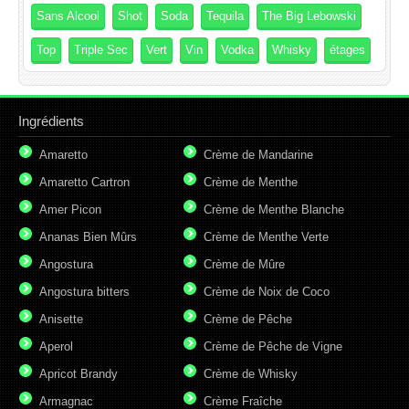
Sans Alcool
Shot
Soda
Tequila
The Big Lebowski
Top
Triple Sec
Vert
Vin
Vodka
Whisky
étages
Ingrédients
Amaretto
Crème de Mandarine
Amaretto Cartron
Crème de Menthe
Amer Picon
Crème de Menthe Blanche
Ananas Bien Mûrs
Crème de Menthe Verte
Angostura
Crème de Mûre
Angostura bitters
Crème de Noix de Coco
Anisette
Crème de Pêche
Aperol
Crème de Pêche de Vigne
Apricot Brandy
Crème de Whisky
Armagnac
Crème Fraîche