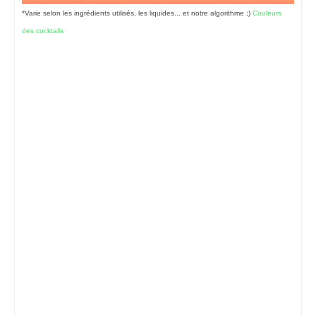
*Varie selon les ingrédients utilisés, les liquides... et notre algorithme ;)
Couleurs
des cocktails