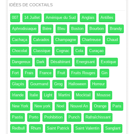
IDÉES DE COCKTAILS
007
14 Juillet
Amérique du Sud
Anglais
Antilles
Aphrodisiaque
Bière
Bleu
Boston
Bourbon
Brandy
Cachaça
Calvados
Champagne
Chartreuse
Chaud
Chocolat
Classique
Cognac
Cola
Curaçao
Dangereux
Dark
Désaltérant
Energisant
Exotique
Fort
Frais
France
Fruit
Fruits Rouges
Gin
Glaçés
Gourmand
Grog
Halloween
Horreur
Irlande
Italie
Light
Martini
Mocktail
Mousse
New York
New york
Noel
Nouvel An
Orange
Paris
Pastis
Porto
Prohibition
Punch
Rafraîchissant
Redbull
Rhum
Saint Patrick
Saint Valentin
Sanglant