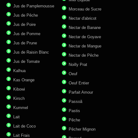
Jus de Pamplemousse
Morceau de Sucre
Jus de Pêche
Nectar d'abricot
Jus de Poire
Nectar de Banane
Jus de Pomme
Nectar de Goyave
Jus de Prune
Nectar de Mangue
Jus de Raisin Blanc
Nectar de Pêche
Jus de Tomate
Noilly Prat
Kalhua
Oeuf
Kas Orange
Oeuf Entier
Kibowi
Parfait Amour
Kirsch
Passoã
Kummel
Pastis
Lait
Pêche
Lait de Coco
Pêcher Mignon
Lait Frais