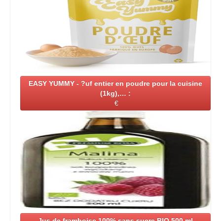
EASY YUMMY - ?uf entier en poudre pour la cuisine
(1kg),… :
€
Jus de framboise 100% sans sucre BIO 500 ml