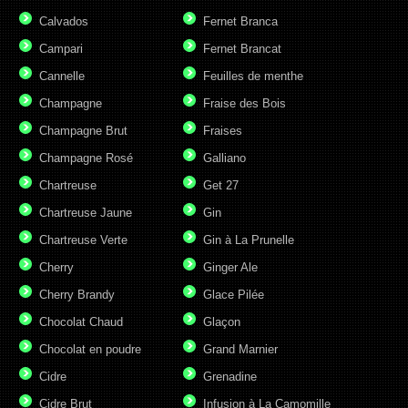
Calvados
Fernet Branca
Campari
Fernet Brancat
Cannelle
Feuilles de menthe
Champagne
Fraise des Bois
Champagne Brut
Fraises
Champagne Rosé
Galliano
Chartreuse
Get 27
Chartreuse Jaune
Gin
Chartreuse Verte
Gin à La Prunelle
Cherry
Ginger Ale
Cherry Brandy
Glace Pilée
Chocolat Chaud
Glaçon
Chocolat en poudre
Grand Marnier
Cidre
Grenadine
Cidre Brut
Infusion à La Camomille