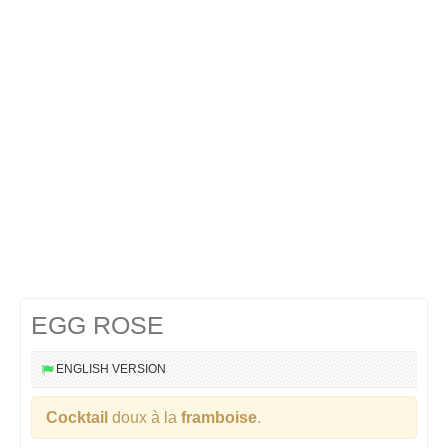
Cocktails Martini
Cocktails Champagne
Cocktails Sans alcool
Chercher un cocktail !
EGG ROSE
ENGLISH VERSION
Cocktail
doux à la
framboise
.