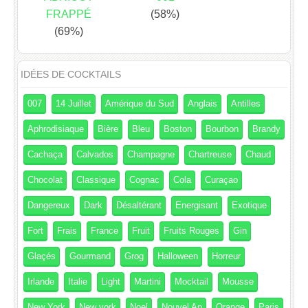
FRAPPÉ
(58%)
(69%)
IDÉES DE COCKTAILS
007
14 Juillet
Amérique du Sud
Anglais
Antilles
Aphrodisiaque
Bière
Bleu
Boston
Bourbon
Brandy
Cachaça
Calvados
Champagne
Chartreuse
Chaud
Chocolat
Classique
Cognac
Cola
Curaçao
Dangereux
Dark
Désaltérant
Energisant
Exotique
Fort
Frais
France
Fruit
Fruits Rouges
Gin
Glaçés
Gourmand
Grog
Halloween
Horreur
Irlande
Italie
Light
Martini
Mocktail
Mousse
New York
New york
Noel
Nouvel An
Orange
Paris