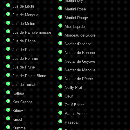
Martini Dry
Jus de Litchi
Martini Rose
Jus de Mangue
Martini Rouge
Jus de Melon
Miel Liquide
Jus de Pamplemousse
Morceau de Sucre
Jus de Pêche
Nectar d'abricot
Jus de Poire
Nectar de Banane
Jus de Pomme
Nectar de Goyave
Jus de Prune
Nectar de Mangue
Jus de Raisin Blanc
Nectar de Pêche
Jus de Tomate
Noilly Prat
Kalhua
Oeuf
Kas Orange
Oeuf Entier
Kibowi
Parfait Amour
Kirsch
Passoã
Kummel