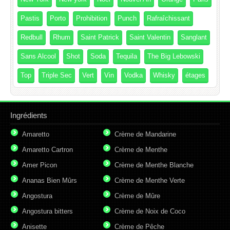
Pastis
Porto
Prohibition
Punch
Rafraîchissant
Redbull
Rhum
Saint Patrick
Saint Valentin
Sanglant
Sans Alcool
Shot
Soda
Tequila
The Big Lebowski
Top
Triple Sec
Vert
Vin
Vodka
Whisky
étages
Ingrédients
Amaretto
Crème de Mandarine
Amaretto Cartron
Crème de Menthe
Amer Picon
Crème de Menthe Blanche
Ananas Bien Mûrs
Crème de Menthe Verte
Angostura
Crème de Mûre
Angostura bitters
Crème de Noix de Coco
Anisette
Crème de Pêche