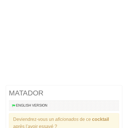
Cocktails Martini
Cocktails Champagne
Cocktails Sans alcool
Chercher un cocktail !
MATADOR
ENGLISH VERSION
Deviendrez-vous un
aficionados
de ce
cocktail
après l'avoir essayé ?