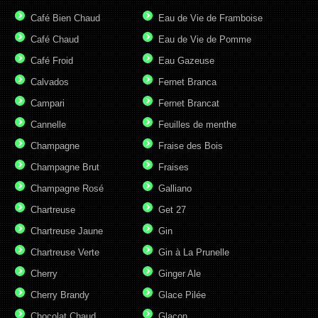
Café Bien Chaud
Eau de Vie de Framboise
Café Chaud
Eau de Vie de Pomme
Café Froid
Eau Gazeuse
Calvados
Fernet Branca
Campari
Fernet Brancat
Cannelle
Feuilles de menthe
Champagne
Fraise des Bois
Champagne Brut
Fraises
Champagne Rosé
Galliano
Chartreuse
Get 27
Chartreuse Jaune
Gin
Chartreuse Verte
Gin à La Prunelle
Cherry
Ginger Ale
Cherry Brandy
Glace Pilée
Chocolat Chaud
Glaçon