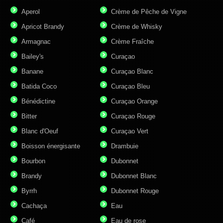
Aperol
Crème de Pêche de Vigne
Apricot Brandy
Crème de Whisky
Armagnac
Crème Fraîche
Bailey's
Curaçao
Banane
Curaçao Blanc
Batida Coco
Curaçao Bleu
Bénédictine
Curaçao Orange
Bitter
Curaçao Rouge
Blanc d'Oeuf
Curaçao Vert
Boisson énergisante
Drambuie
Bourbon
Dubonnet
Brandy
Dubonnet Blanc
Byrrh
Dubonnet Rouge
Cachaça
Eau
Café
Eau de rose