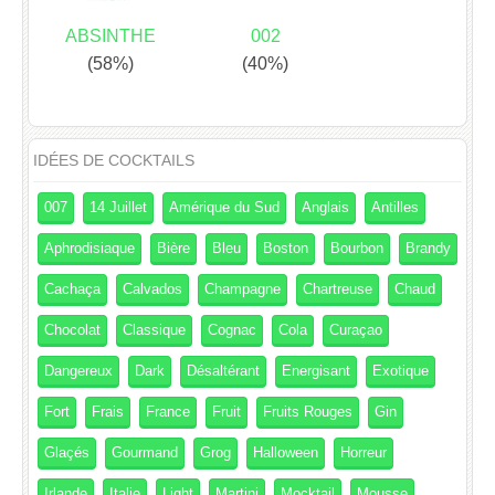
ABSINTHE
002
(58%)
(40%)
IDÉES DE COCKTAILS
007
14 Juillet
Amérique du Sud
Anglais
Antilles
Aphrodisiaque
Bière
Bleu
Boston
Bourbon
Brandy
Cachaça
Calvados
Champagne
Chartreuse
Chaud
Chocolat
Classique
Cognac
Cola
Curaçao
Dangereux
Dark
Désaltérant
Energisant
Exotique
Fort
Frais
France
Fruit
Fruits Rouges
Gin
Glaçés
Gourmand
Grog
Halloween
Horreur
Irlande
Italie
Light
Martini
Mocktail
Mousse