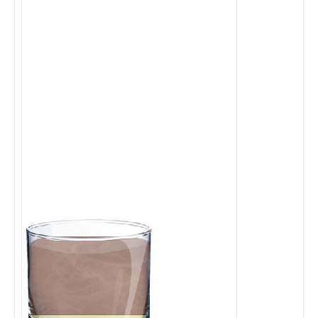
Cocktails Martini
Cocktails Champagne
Cocktails Sans alcool
Chercher un cocktail !