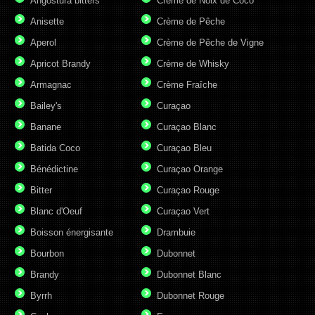
Angostura bitters
Crème de Noix de Coco
Anisette
Crème de Pêche
Aperol
Crème de Pêche de Vigne
Apricot Brandy
Crème de Whisky
Armagnac
Crème Fraîche
Bailey's
Curaçao
Banane
Curaçao Blanc
Batida Coco
Curaçao Bleu
Bénédictine
Curaçao Orange
Bitter
Curaçao Rouge
Blanc d'Oeuf
Curaçao Vert
Boisson énergisante
Drambuie
Bourbon
Dubonnet
Brandy
Dubonnet Blanc
Byrrh
Dubonnet Rouge