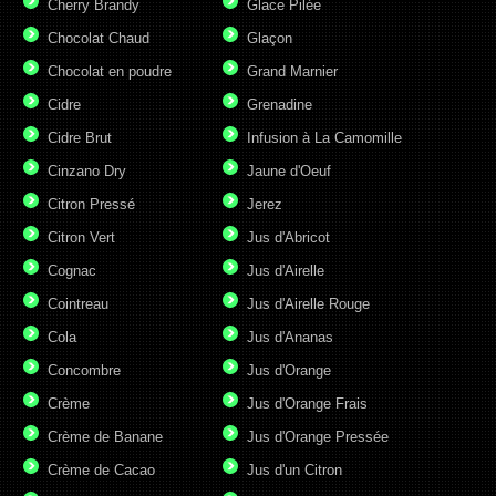
Cherry Brandy
Glace Pilée
Chocolat Chaud
Glaçon
Chocolat en poudre
Grand Marnier
Cidre
Grenadine
Cidre Brut
Infusion à La Camomille
Cinzano Dry
Jaune d'Oeuf
Citron Pressé
Jerez
Citron Vert
Jus d'Abricot
Cognac
Jus d'Airelle
Cointreau
Jus d'Airelle Rouge
Cola
Jus d'Ananas
Concombre
Jus d'Orange
Crème
Jus d'Orange Frais
Crème de Banane
Jus d'Orange Pressée
Crème de Cacao
Jus d'un Citron