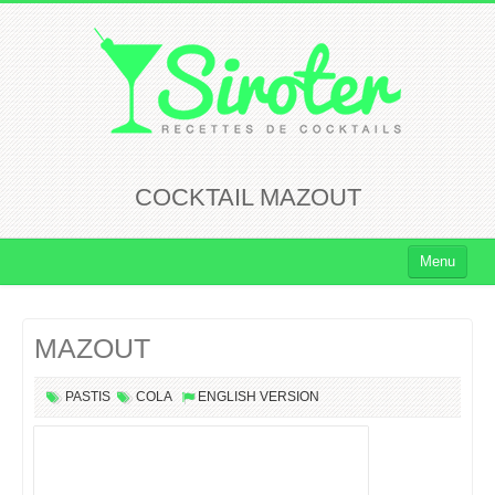
COCKTAIL MAZOUT
Menu
Cocktails
MAZOUT
Cocktails Rhum
Cocktails Vodka
PASTIS
COLA
ENGLISH VERSION
Cocktails Whisky
Cocktails Tequila