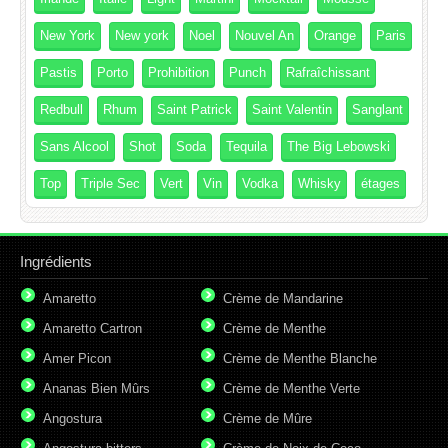
New York
New york
Noel
Nouvel An
Orange
Paris
Pastis
Porto
Prohibition
Punch
Rafraîchissant
Redbull
Rhum
Saint Patrick
Saint Valentin
Sanglant
Sans Alcool
Shot
Soda
Tequila
The Big Lebowski
Top
Triple Sec
Vert
Vin
Vodka
Whisky
étages
Ingrédients
Amaretto
Crème de Mandarine
Amaretto Cartron
Crème de Menthe
Amer Picon
Crème de Menthe Blanche
Ananas Bien Mûrs
Crème de Menthe Verte
Angostura
Crème de Mûre