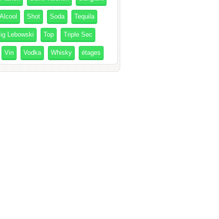
Alcool
Shot
Soda
Tequila
ig Lebowski
Top
Triple Sec
Vin
Vodka
Whisky
étages