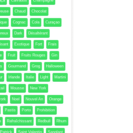
aça
Calvados
Champagne
reuse
Chaud
Chocolat
ique
Cognac
Cola
Curaçao
ereux
Dark
Désaltérant
isant
Exotique
Fort
Frais
e
Fruit
Fruits Rouges
Gin
és
Gourmand
Grog
Halloween
ur
Irlande
Italie
Light
Martini
ail
Mousse
New York
ork
Noel
Nouvel An
Orange
Pastis
Porto
Prohibition
h
Rafraîchissant
Redbull
Rhum
 Patrick
Saint Valentin
Sanglant