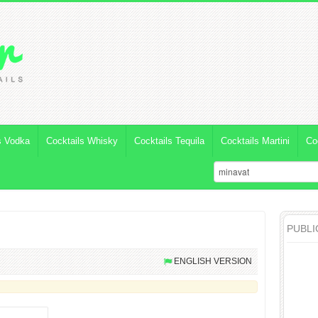
s Vodka
Cocktails Whisky
Cocktails Tequila
Cocktails Martini
Co
PUBLI
ENGLISH VERSION