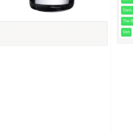
Sans 
The B
Vert