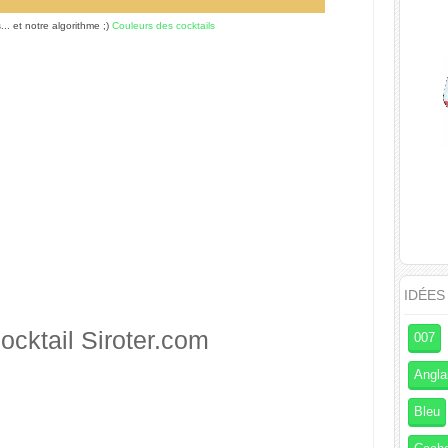
s... et notre algorithme ;)
Couleurs des cocktails
IDÉES
ocktail
Siroter.com
007
Angla
Bleu