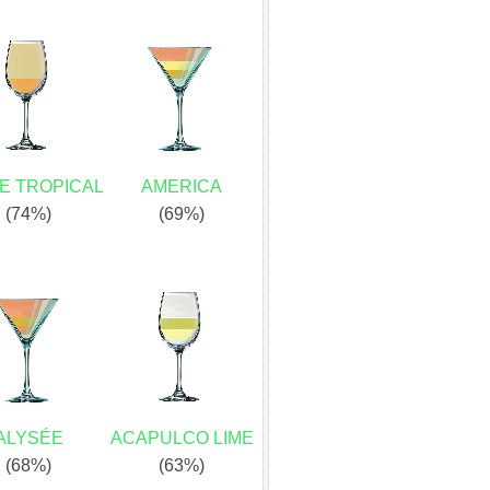
E TROPICAL
AMERICA
(74%)
(69%)
ALYSÉE
ACAPULCO LIME
(68%)
(63%)