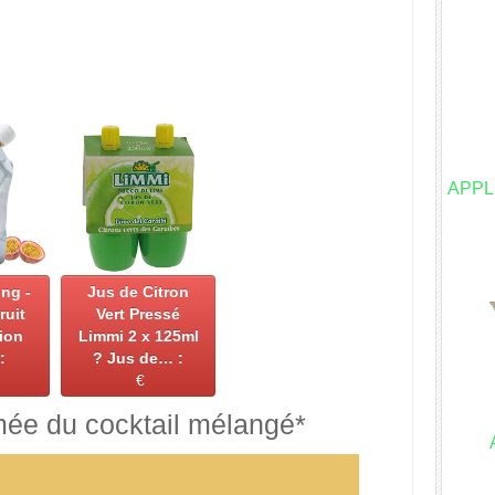
APPL
ng -
Jus de Citron
ruit
Vert Pressé
ion
Limmi 2 x 125ml
:
? Jus de… :
€
mée du cocktail mélangé*