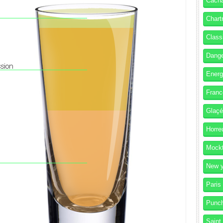
Cach
Chart
Class
Dang
Energ
Franc
Glaç
Horre
Mockt
New y
Paris
Punc
Saint