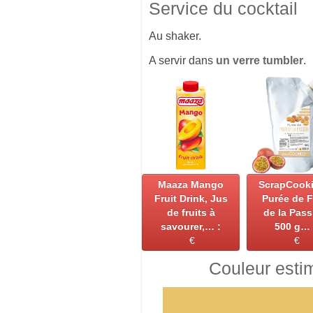
Service du cocktail
Au shaker.
A servir dans
un verre tumbler
.
Maaza Mango
ScrapCooki
Fruit Drink, Jus
Purée de F
de fruits à
de la Pass
savourer,… :
500 g… 
€
€
Couleur esti