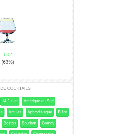
002
(63%)
 DE COCKTAILS
14 Juillet
Amérique du Sud
is
Antilles
Aphrodisiaque
Bière
Boston
Bourbon
Brandy