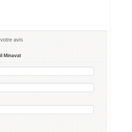
votre avis
il Minavat