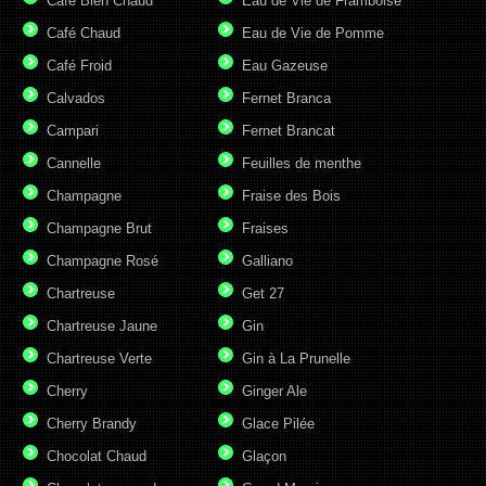
Café Bien Chaud
Eau de Vie de Framboise
Café Chaud
Eau de Vie de Pomme
Café Froid
Eau Gazeuse
Calvados
Fernet Branca
Campari
Fernet Brancat
Cannelle
Feuilles de menthe
Champagne
Fraise des Bois
Champagne Brut
Fraises
Champagne Rosé
Galliano
Chartreuse
Get 27
Chartreuse Jaune
Gin
Chartreuse Verte
Gin à La Prunelle
Cherry
Ginger Ale
Cherry Brandy
Glace Pilée
Chocolat Chaud
Glaçon