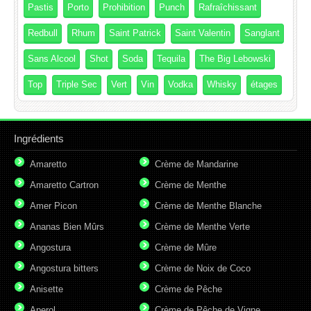
Pastis
Porto
Prohibition
Punch
Rafraîchissant
Redbull
Rhum
Saint Patrick
Saint Valentin
Sanglant
Sans Alcool
Shot
Soda
Tequila
The Big Lebowski
Top
Triple Sec
Vert
Vin
Vodka
Whisky
étages
Ingrédients
Amaretto
Crème de Mandarine
Amaretto Cartron
Crème de Menthe
Amer Picon
Crème de Menthe Blanche
Ananas Bien Mûrs
Crème de Menthe Verte
Angostura
Crème de Mûre
Angostura bitters
Crème de Noix de Coco
Anisette
Crème de Pêche
Aperol
Crème de Pêche de Vigne