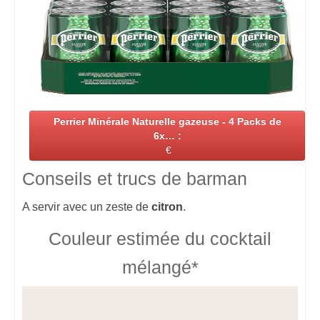
Perrier Minérale Naturelle gazeuse - 4 Packs de
6x… :
€
Conseils et trucs de barman
A servir avec un zeste de
citron
.
Couleur estimée du cocktail
mélangé*