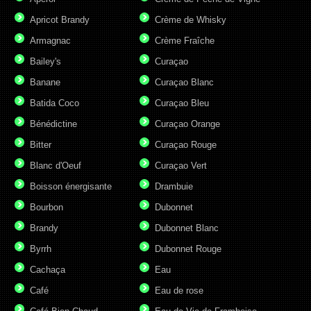
Apricot Brandy
Crème de Whisky
Armagnac
Crème Fraîche
Bailey's
Curaçao
Banane
Curaçao Blanc
Batida Coco
Curaçao Bleu
Bénédictine
Curaçao Orange
Bitter
Curaçao Rouge
Blanc d'Oeuf
Curaçao Vert
Boisson énergisante
Drambuie
Bourbon
Dubonnet
Brandy
Dubonnet Blanc
Byrrh
Dubonnet Rouge
Cachaça
Eau
Café
Eau de rose