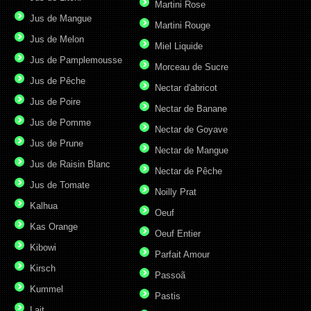
Martini Rose
Jus de Mangue
Martini Rouge
Jus de Melon
Miel Liquide
Jus de Pamplemousse
Morceau de Sucre
Jus de Pêche
Nectar d'abricot
Jus de Poire
Nectar de Banane
Jus de Pomme
Nectar de Goyave
Jus de Prune
Nectar de Mangue
Jus de Raisin Blanc
Nectar de Pêche
Jus de Tomate
Noilly Prat
Kalhua
Oeuf
Kas Orange
Oeuf Entier
Kibowi
Parfait Amour
Kirsch
Passoã
Kummel
Pastis
Lait