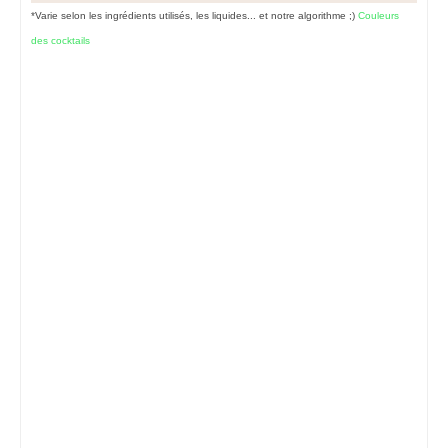
*Varie selon les ingrédients utilisés, les liquides... et notre algorithme ;)
Couleurs
des cocktails