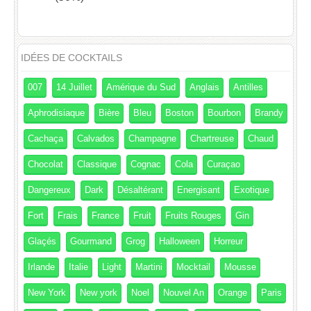
IDÉES DE COCKTAILS
007
14 Juillet
Amérique du Sud
Anglais
Antilles
Aphrodisiaque
Bière
Bleu
Boston
Bourbon
Brandy
Cachaça
Calvados
Champagne
Chartreuse
Chaud
Chocolat
Classique
Cognac
Cola
Curaçao
Dangereux
Dark
Désaltérant
Energisant
Exotique
Fort
Frais
France
Fruit
Fruits Rouges
Gin
Glaçés
Gourmand
Grog
Halloween
Horreur
Irlande
Italie
Light
Martini
Mocktail
Mousse
New York
New york
Noel
Nouvel An
Orange
Paris