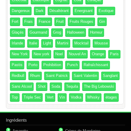
Dangereux
Dark
Désaltérant
Energisant
Exotique
Fort
Frais
France
Fruit
Fruits Rouges
Gin
Glaçés
Gourmand
Grog
Halloween
Horreur
Irlande
Italie
Light
Martini
Mocktail
Mousse
New York
New york
Noel
Nouvel An
Orange
Paris
Pastis
Porto
Prohibition
Punch
Rafraîchissant
Redbull
Rhum
Saint Patrick
Saint Valentin
Sanglant
Sans Alcool
Shot
Soda
Tequila
The Big Lebowski
Top
Triple Sec
Vert
Vin
Vodka
Whisky
étages
Ingrédients
Amaretto
Crème de Mandarine