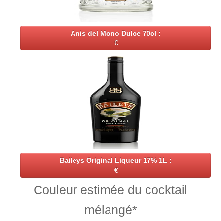
Anis del Mono Dulce 70cl :
€
Baileys Original Liqueur 17% 1L :
€
Couleur estimée du cocktail
mélangé*