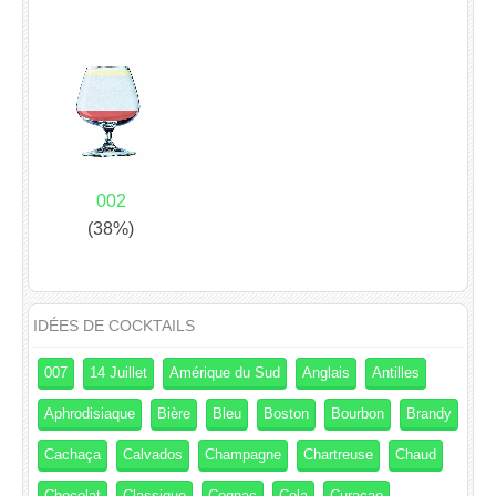
002
(38%)
IDÉES DE COCKTAILS
007
14 Juillet
Amérique du Sud
Anglais
Antilles
Aphrodisiaque
Bière
Bleu
Boston
Bourbon
Brandy
Cachaça
Calvados
Champagne
Chartreuse
Chaud
Chocolat
Classique
Cognac
Cola
Curaçao