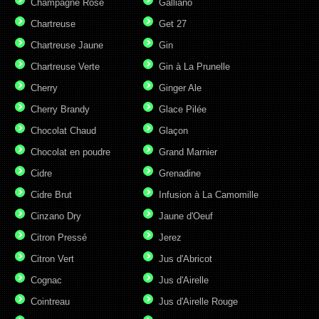
Champagne Rosé
Galliano
Chartreuse
Get 27
Chartreuse Jaune
Gin
Chartreuse Verte
Gin à La Prunelle
Cherry
Ginger Ale
Cherry Brandy
Glace Pilée
Chocolat Chaud
Glaçon
Chocolat en poudre
Grand Marnier
Cidre
Grenadine
Cidre Brut
Infusion à La Camomille
Cinzano Dry
Jaune d'Oeuf
Citron Pressé
Jerez
Citron Vert
Jus d'Abricot
Cognac
Jus d'Airelle
Cointreau
Jus d'Airelle Rouge