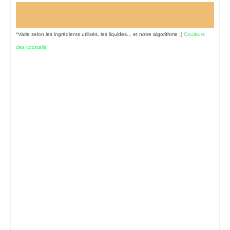
*Varie selon les ingrédients utilisés, les liquides... et notre algorithme ;)
Couleurs
des cocktails