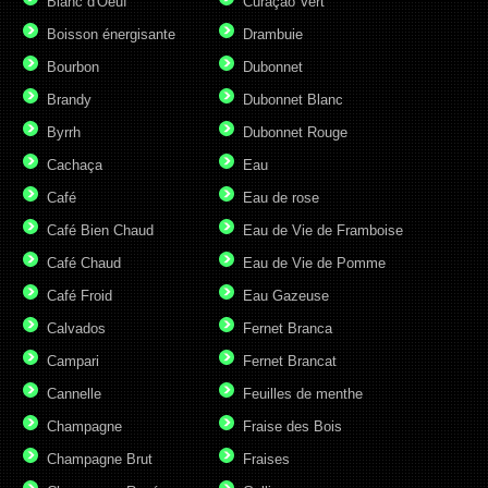
Blanc d'Oeuf
Curaçao Vert
Boisson énergisante
Drambuie
Bourbon
Dubonnet
Brandy
Dubonnet Blanc
Byrrh
Dubonnet Rouge
Cachaça
Eau
Café
Eau de rose
Café Bien Chaud
Eau de Vie de Framboise
Café Chaud
Eau de Vie de Pomme
Café Froid
Eau Gazeuse
Calvados
Fernet Branca
Campari
Fernet Brancat
Cannelle
Feuilles de menthe
Champagne
Fraise des Bois
Champagne Brut
Fraises