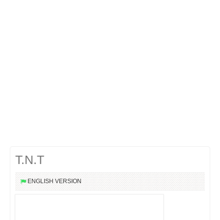
Cocktails Martini
Cocktails Champagne
Cocktails Sans alcool
Chercher un cocktail !
T.N.T
ENGLISH VERSION