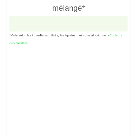
mélangé*
*Varie selon les ingrédients utilisés, les liquides... et notre algorithme ;)
Couleurs
des cocktails