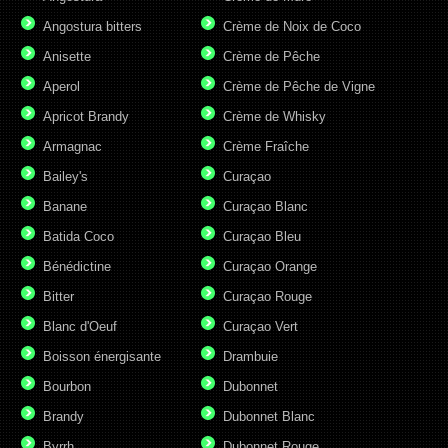
Angostura bitters
Crème de Noix de Coco
Anisette
Crème de Pêche
Aperol
Crème de Pêche de Vigne
Apricot Brandy
Crème de Whisky
Armagnac
Crème Fraîche
Bailey's
Curaçao
Banane
Curaçao Blanc
Batida Coco
Curaçao Bleu
Bénédictine
Curaçao Orange
Bitter
Curaçao Rouge
Blanc d'Oeuf
Curaçao Vert
Boisson énergisante
Drambuie
Bourbon
Dubonnet
Brandy
Dubonnet Blanc
Byrrh
Dubonnet Rouge