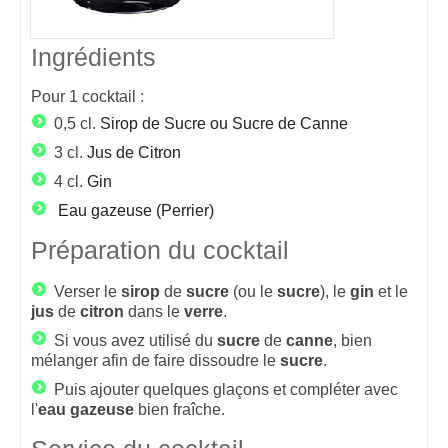
Ingrédients
Pour
1
cocktail :
0,5 cl.
Sirop de Sucre ou Sucre de Canne
3 cl.
Jus de Citron
4 cl.
Gin
Eau gazeuse (Perrier)
Préparation du cocktail
Verser le
sirop
de
sucre
(ou le
sucre
), le
gin
et le
jus
de
citron
dans le
verre
.
Si vous avez utilisé du
sucre
de
canne
, bien
mélanger afin de faire dissoudre le
sucre
.
Puis ajouter quelques glaçons et compléter avec
l'
eau
gazeuse
bien fraîche.