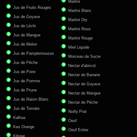
Martini
Jus de Fruits Rouges
Martini Blanc
Jus de Goyave
Martini Dry
Jus de Litchi
Martini Rose
Jus de Mangue
Martini Rouge
Jus de Melon
Miel Liquide
Jus de Pamplemousse
Morceau de Sucre
Jus de Pêche
Nectar d'abricot
Jus de Poire
Nectar de Banane
Jus de Pomme
Nectar de Goyave
Jus de Prune
Nectar de Mangue
Jus de Raisin Blanc
Nectar de Pêche
Jus de Tomate
Noilly Prat
Kalhua
Oeuf
Kas Orange
Oeuf Entier
Kibowi