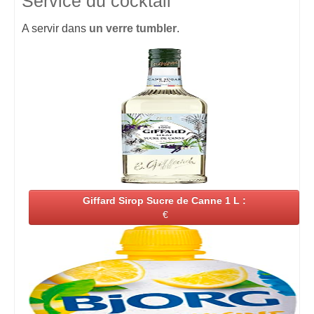
Service du cocktail
A servir dans
un verre tumbler
.
Giffard Sirop Sucre de Canne 1 L :
€