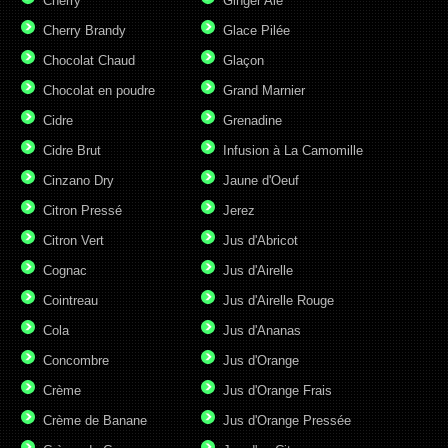
Cherry
Ginger Ale
Cherry Brandy
Glace Pilée
Chocolat Chaud
Glaçon
Chocolat en poudre
Grand Marnier
Cidre
Grenadine
Cidre Brut
Infusion à La Camomille
Cinzano Dry
Jaune d'Oeuf
Citron Pressé
Jerez
Citron Vert
Jus d'Abricot
Cognac
Jus d'Airelle
Cointreau
Jus d'Airelle Rouge
Cola
Jus d'Ananas
Concombre
Jus d'Orange
Crème
Jus d'Orange Frais
Crème de Banane
Jus d'Orange Pressée