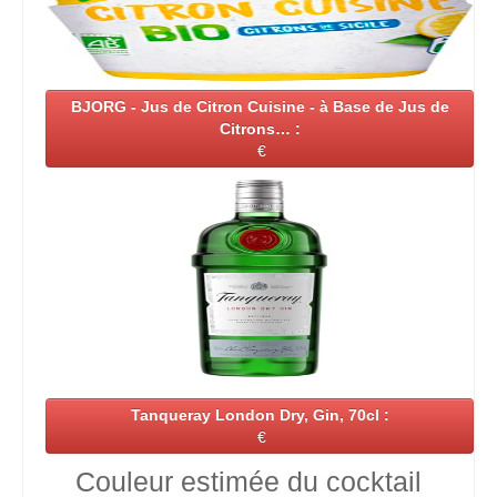
BJORG - Jus de Citron Cuisine - à Base de Jus de
Citrons… :
€
Tanqueray London Dry, Gin, 70cl :
€
Couleur estimée du cocktail