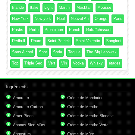
Irlande
Italie
Light
Martini
Mocktail
Mousse
New York
New york
Noel
Nouvel An
Orange
Paris
Pastis
Porto
Prohibition
Punch
Rafraîchissant
Redbull
Rhum
Saint Patrick
Saint Valentin
Sanglant
Sans Alcool
Shot
Soda
Tequila
The Big Lebowski
Top
Triple Sec
Vert
Vin
Vodka
Whisky
étages
Ingrédients
Amaretto
Crème de Mandarine
Amaretto Cartron
Crème de Menthe
Amer Picon
Crème de Menthe Blanche
Ananas Bien Mûrs
Crème de Menthe Verte
Angostura
Crème de Mûre