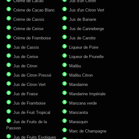
Crème de Cacao
Jus d'un Citron
Crème de Cacao Blanc
Jus d'un Citron Vert
Crème de Cassis
Jus de Banane
Crème de Cerise
Jus de Canneberge
Crème de Framboise
Jus de Carotte
Jus de Cassis
Liqueur de Poire
Jus de Cerise
Liqueur de Prunelle
Jus de Citron
Malibu
Jus de Citron Pressé
Malibu Citron
Jus de Citron Vert
Mandarine
Jus de Fraise
Mandarine Impériale
Jus de Framboise
Manzana verde
Jus de Fruit Tropical
Manzanita
Jus de Fruits de la
Marasquin
Passion
Marc de Champagne
Jus de Fruits Exotiques