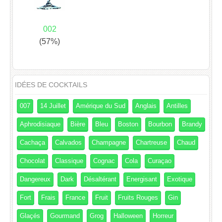
002
(57%)
IDÉES DE COCKTAILS
007
14 Juillet
Amérique du Sud
Anglais
Antilles
Aphrodisiaque
Bière
Bleu
Boston
Bourbon
Brandy
Cachaça
Calvados
Champagne
Chartreuse
Chaud
Chocolat
Classique
Cognac
Cola
Curaçao
Dangereux
Dark
Désaltérant
Energisant
Exotique
Fort
Frais
France
Fruit
Fruits Rouges
Gin
Glaçés
Gourmand
Grog
Halloween
Horreur