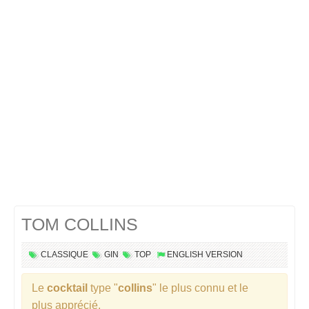
Cocktails Martini
Cocktails Champagne
Cocktails Sans alcool
Chercher un cocktail !
TOM COLLINS
CLASSIQUE
GIN
TOP
ENGLISH VERSION
Le
cocktail
type "
collins
" le plus connu et le
plus apprécié.