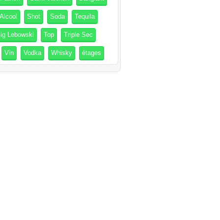
Alcool
Shot
Soda
Tequila
ig Lebowski
Top
Triple Sec
Vin
Vodka
Whisky
étages