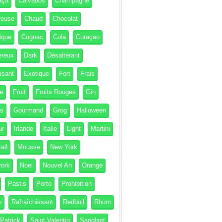
aça
Calvados
Champagne
reuse
Chaud
Chocolat
ique
Cognac
Cola
Curaçao
ereux
Dark
Désaltérant
isant
Exotique
Fort
Frais
e
Fruit
Fruits Rouges
Gin
és
Gourmand
Grog
Halloween
ur
Irlande
Italie
Light
Martini
ail
Mousse
New York
ork
Noel
Nouvel An
Orange
Pastis
Porto
Prohibition
h
Rafraîchissant
Redbull
Rhum
 Patrick
Saint Valentin
Sanglant