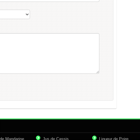
de Mandarine
Jus de Cassis
Liqueur de Poire