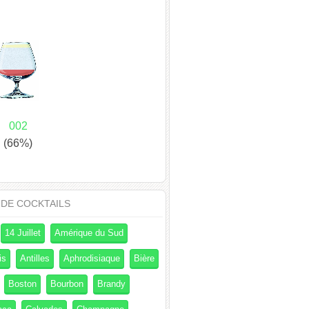
002
(66%)
 DE COCKTAILS
14 Juillet
Amérique du Sud
is
Antilles
Aphrodisiaque
Bière
Boston
Bourbon
Brandy