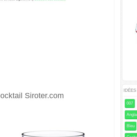
IDÉES
ocktail
Siroter.com
007
Angla
Bleu