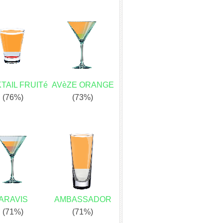
TAIL FRUITé
AVèZE ORANGE
(76%)
(73%)
ARAVIS
AMBASSADOR
(71%)
(71%)