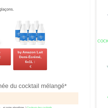
glaçons.
COCK
c
by Amazon Lait
:
Demi-Écrémé,
6x1L :
€
mée du cocktail mélangé*
s... et notre algorithme ;)
Couleurs des cocktails