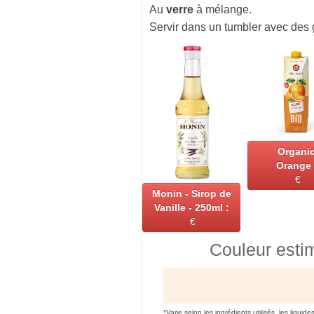
Au
verre
à mélange.
Servir dans un tumbler avec des 
Organi
Orange 
€
Monin - Sirop de
Vanille - 250ml :
€
Couleur esti
*Varie selon les ingrédients utilisés, les liquide