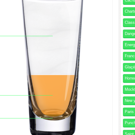
Cach
Chart
Class
Dang
Energ
Franc
Glaç
Horre
Mockt
New y
Paris
Punc
Saint