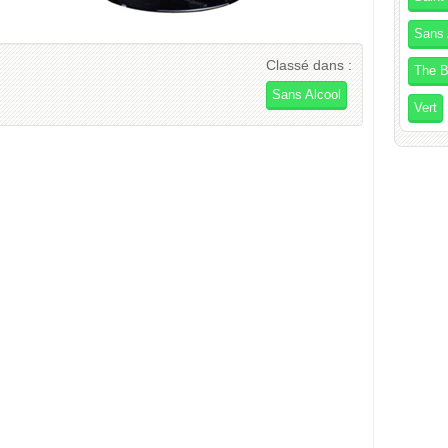
Sans 
Classé dans :
The B
Sans Alcool
Vert