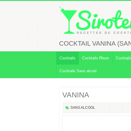
COCKTAIL VANINA (SA
Cocktails
Cocktails Rhum
Cocktail
Cocktails Sans alcool
VANINA
SANS ALCOOL