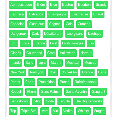
Aphrodisiaque
Bière
Bleu
Boston
Bourbon
Brandy
Cachaça
Calvados
Champagne
Chartreuse
Chaud
Chocolat
Classique
Cognac
Cola
Curaçao
Dangereux
Dark
Désaltérant
Energisant
Exotique
Fort
Frais
France
Fruit
Fruits Rouges
Gin
Glaçés
Gourmand
Grog
Halloween
Horreur
Irlande
Italie
Light
Martini
Mocktail
Mousse
New York
New york
Noel
Nouvel An
Orange
Paris
Pastis
Porto
Prohibition
Punch
Rafraîchissant
Redbull
Rhum
Saint Patrick
Saint Valentin
Sanglant
Sans Alcool
Shot
Soda
Tequila
The Big Lebowski
Top
Triple Sec
Vert
Vin
Vodka
Whisky
étages