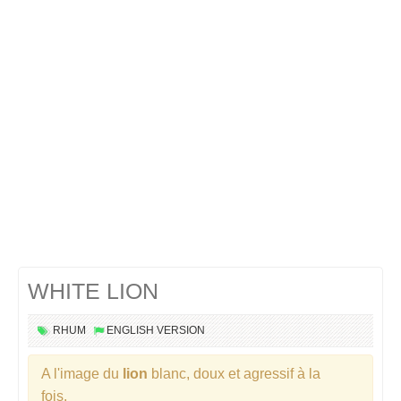
Cocktails Martini
Cocktails Champagne
Cocktails Sans alcool
Chercher un cocktail !
WHITE LION
RHUM
ENGLISH VERSION
A l'image du
lion
blanc, doux et agressif à la
fois.