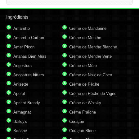
Ingrédients
Amaretto
Crème de Mandarine
Amaretto Cartron
Crème de Menthe
Amer Picon
Crème de Menthe Blanche
Ananas Bien Mûrs
Crème de Menthe Verte
Angostura
Crème de Mûre
Angostura bitters
Crème de Noix de Coco
Anisette
Crème de Pêche
Aperol
Crème de Pêche de Vigne
Apricot Brandy
Crème de Whisky
Armagnac
Crème Fraîche
Bailey's
Curaçao
Banane
Curaçao Blanc