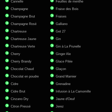
Cannelle
Feuilles de menthe
Champagne
Fraise des Bois
Champagne Brut
Fraises
Champagne Rosé
Galliano
Chartreuse
Get 27
Chartreuse Jaune
Gin
Chartreuse Verte
Gin à La Prunelle
Cherry
Ginger Ale
Cherry Brandy
Glace Pilée
Chocolat Chaud
Glaçon
Chocolat en poudre
Grand Marnier
Cidre
Grenadine
Cidre Brut
Infusion à La Camomille
Cinzano Dry
Jaune d'Oeuf
Citron Pressé
Jerez