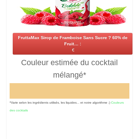
FruttaMax Sirop de Framboise Sans Sucre ? 60% de
Fruit… :
€
Couleur estimée du cocktail
mélangé*
*Varie selon les ingrédients utilisés, les liquides... et notre algorithme ;)
Couleurs
des cocktails