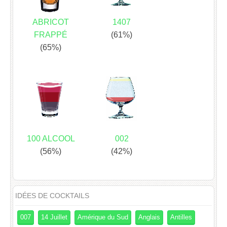
ABRICOT
1407
FRAPPÉ
(61%)
(65%)
100 ALCOOL
002
(56%)
(42%)
IDÉES DE COCKTAILS
007
14 Juillet
Amérique du Sud
Anglais
Antilles