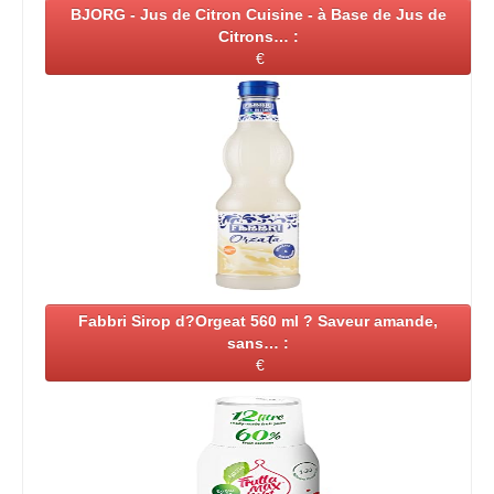
BJORG - Jus de Citron Cuisine - à Base de Jus de
Citrons… :
€
Fabbri Sirop d?Orgeat 560 ml ? Saveur amande,
sans… :
€