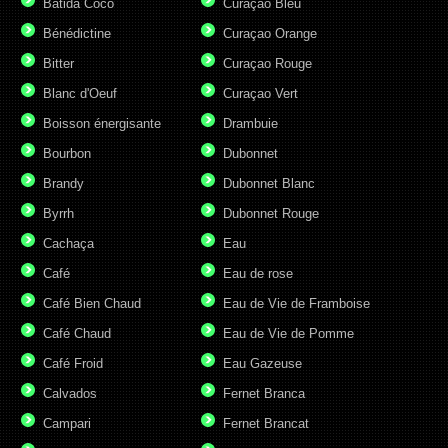
Batida Coco
Curaçao Bleu
Bénédictine
Curaçao Orange
Bitter
Curaçao Rouge
Blanc d'Oeuf
Curaçao Vert
Boisson énergisante
Drambuie
Bourbon
Dubonnet
Brandy
Dubonnet Blanc
Byrrh
Dubonnet Rouge
Cachaça
Eau
Café
Eau de rose
Café Bien Chaud
Eau de Vie de Framboise
Café Chaud
Eau de Vie de Pomme
Café Froid
Eau Gazeuse
Calvados
Fernet Branca
Campari
Fernet Brancat