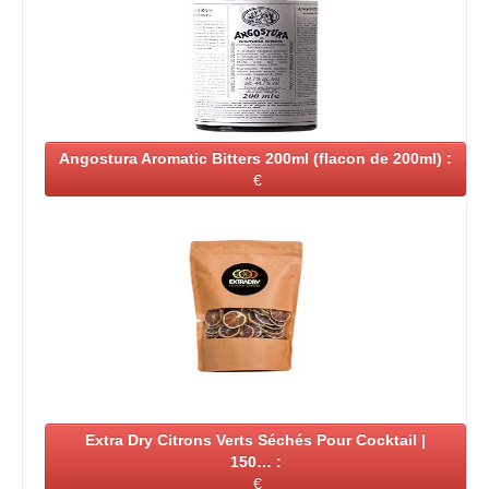
Angostura Aromatic Bitters 200ml (flacon de 200ml) :
€
Extra Dry Citrons Verts Séchés Pour Cocktail |
150… :
€