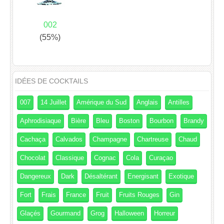
002
(55%)
IDÉES DE COCKTAILS
007
14 Juillet
Amérique du Sud
Anglais
Antilles
Aphrodisiaque
Bière
Bleu
Boston
Bourbon
Brandy
Cachaça
Calvados
Champagne
Chartreuse
Chaud
Chocolat
Classique
Cognac
Cola
Curaçao
Dangereux
Dark
Désaltérant
Energisant
Exotique
Fort
Frais
France
Fruit
Fruits Rouges
Gin
Glaçés
Gourmand
Grog
Halloween
Horreur