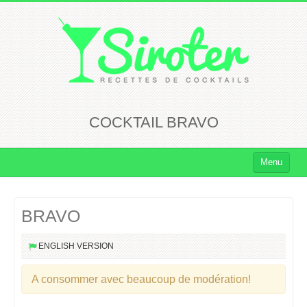
COCKTAIL BRAVO
Menu
Cocktails
BRAVO
Cocktails Rhum
Cocktails Vodka
ENGLISH VERSION
Cocktails Whisky
A consommer avec beaucoup de modération!
Cocktails Tequila