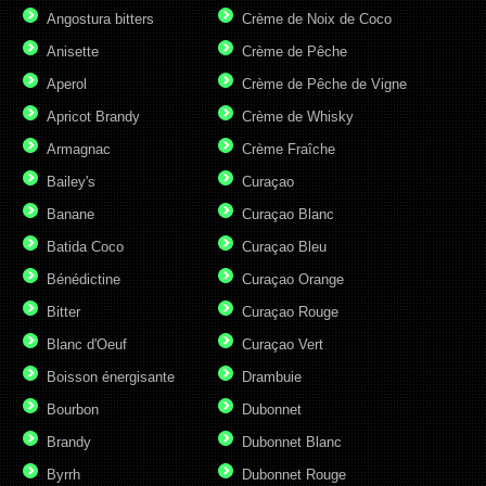
Angostura bitters
Crème de Noix de Coco
Anisette
Crème de Pêche
Aperol
Crème de Pêche de Vigne
Apricot Brandy
Crème de Whisky
Armagnac
Crème Fraîche
Bailey's
Curaçao
Banane
Curaçao Blanc
Batida Coco
Curaçao Bleu
Bénédictine
Curaçao Orange
Bitter
Curaçao Rouge
Blanc d'Oeuf
Curaçao Vert
Boisson énergisante
Drambuie
Bourbon
Dubonnet
Brandy
Dubonnet Blanc
Byrrh
Dubonnet Rouge