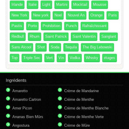
Irlande
Italie
Light
Martini
Mocktail
Mousse
New York
New york
Noel
Nouvel An
Orange
Paris
Pastis
Porto
Prohibition
Punch
Rafraîchissant
Redbull
Rhum
Saint Patrick
Saint Valentin
Sanglant
Sans Alcool
Shot
Soda
Tequila
The Big Lebowski
Top
Triple Sec
Vert
Vin
Vodka
Whisky
étages
Ingrédients
Amaretto
Crème de Mandarine
Amaretto Cartron
Crème de Menthe
Amer Picon
Crème de Menthe Blanche
Ananas Bien Mûrs
Crème de Menthe Verte
Angostura
Crème de Mûre