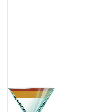
Cocktails Martini
Cocktails Champagne
Cocktails Sans alcool
Chercher un cocktail !