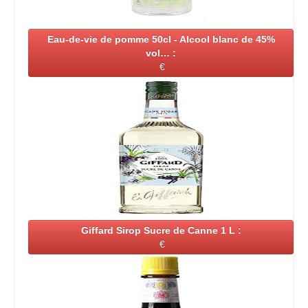
Eau-de-vie de pomme 50cl - Alcool blanc de 45%
vol… :
€
Giffard Sirop Sucre de Canne 1 L :
€