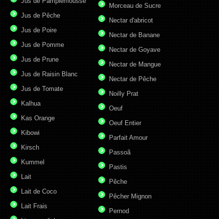
Jus de Pamplemousse
Morceau de Sucre
Jus de Pêche
Nectar d'abricot
Jus de Poire
Nectar de Banane
Jus de Pomme
Nectar de Goyave
Jus de Prune
Nectar de Mangue
Jus de Raisin Blanc
Nectar de Pêche
Jus de Tomate
Noilly Prat
Kalhua
Oeuf
Kas Orange
Oeuf Entier
Kibowi
Parfait Amour
Kirsch
Passoã
Kummel
Pastis
Lait
Pêche
Lait de Coco
Pêcher Mignon
Lait Frais
Pernod