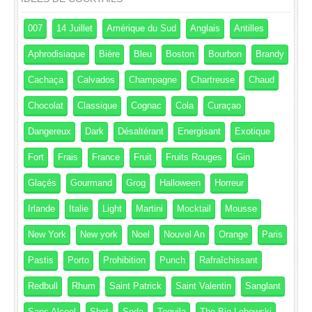
007
14 Juillet
Amérique du Sud
Anglais
Antilles
Aphrodisiaque
Bière
Bleu
Boston
Bourbon
Brandy
Cachaça
Calvados
Champagne
Chartreuse
Chaud
Chocolat
Classique
Cognac
Cola
Curaçao
Dangereux
Dark
Désaltérant
Energisant
Exotique
Fort
Frais
France
Fruit
Fruits Rouges
Gin
Glaçés
Gourmand
Grog
Halloween
Horreur
Irlande
Italie
Light
Martini
Mocktail
Mousse
New York
New york
Noel
Nouvel An
Orange
Paris
Pastis
Porto
Prohibition
Punch
Rafraîchissant
Redbull
Rhum
Saint Patrick
Saint Valentin
Sanglant
Sans Alcool
Shot
Soda
Tequila
The Big Lebowski