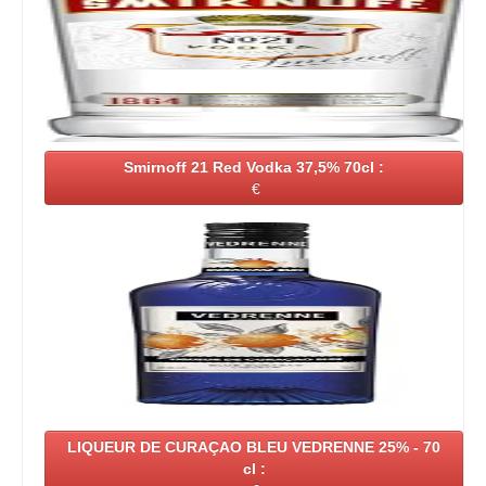
Smirnoff 21 Red Vodka 37,5% 70cl :
€
LIQUEUR DE CURAÇAO BLEU VEDRENNE 25% - 70
cl :