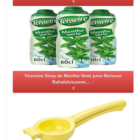
€
Teisseire Sirop de Menthe Verte pour Boisson
Rafraîchissante,… :
€