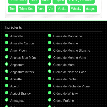
Top
Triple Sec
Vert
Vin
Vodka
Whisky
étages
Ingrédients
Amaretto
Crème de Mandarine
Amaretto Cartron
Crème de Menthe
Amer Picon
Crème de Menthe Blanche
Ananas Bien Mûrs
Crème de Menthe Verte
Angostura
Crème de Mûre
Angostura bitters
Crème de Noix de Coco
Anisette
Crème de Pêche
Aperol
Crème de Pêche de Vigne
Apricot Brandy
Crème de Whisky
Armagnac
Crème Fraîche