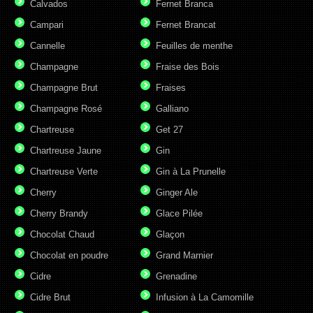
Calvados
Fernet Branca
Campari
Fernet Brancat
Cannelle
Feuilles de menthe
Champagne
Fraise des Bois
Champagne Brut
Fraises
Champagne Rosé
Galliano
Chartreuse
Get 27
Chartreuse Jaune
Gin
Chartreuse Verte
Gin à La Prunelle
Cherry
Ginger Ale
Cherry Brandy
Glace Pilée
Chocolat Chaud
Glaçon
Chocolat en poudre
Grand Marnier
Cidre
Grenadine
Cidre Brut
Infusion à La Camomille