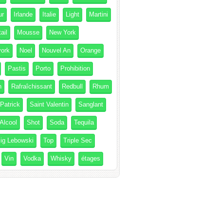
ur
Irlande
Italie
Light
Martini
ail
Mousse
New York
ork
Noel
Nouvel An
Orange
Pastis
Porto
Prohibition
h
Rafraîchissant
Redbull
Rhum
 Patrick
Saint Valentin
Sanglant
Alcool
Shot
Soda
Tequila
ig Lebowski
Top
Triple Sec
Vin
Vodka
Whisky
étages