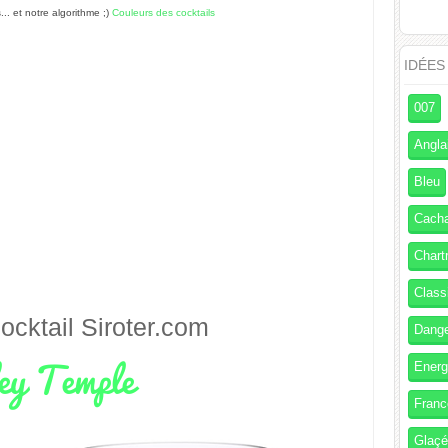
s... et notre algorithme ;)
Couleurs des cocktails
IDÉES
007
Angla
Bleu
Cach
Chart
Class
ocktail
Siroter.com
Dang
Energ
Franc
Glaç