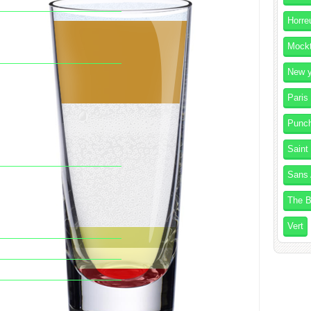
Horre
Mockt
New y
Paris
Punc
Saint
Sans 
The B
Vert