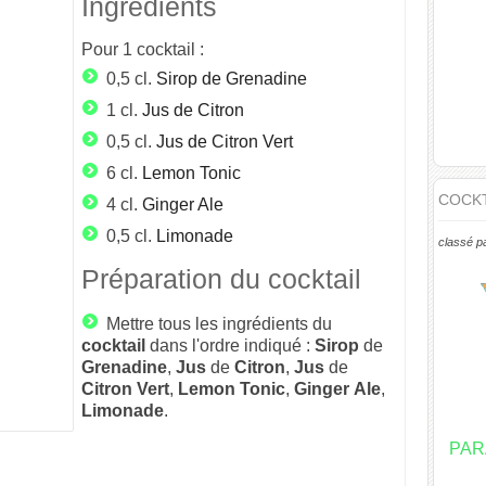
Ingrédients
Pour
1
cocktail :
0,5 cl.
Sirop de Grenadine
1 cl.
Jus de Citron
0,5 cl.
Jus de Citron Vert
6 cl.
Lemon Tonic
COCKT
4 cl.
Ginger Ale
0,5 cl.
Limonade
classé p
Préparation du cocktail
Mettre tous les ingrédients du
cocktail
dans l'ordre indiqué :
Sirop
de
Grenadine
,
Jus
de
Citron
,
Jus
de
Citron
Vert
,
Lemon
Tonic
,
Ginger
Ale
,
Limonade
.
PAR