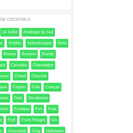
 DE COCKTAILS
14 Juillet
Amérique du Sud
is
Antilles
Aphrodisiaque
Bière
Boston
Bourbon
Brandy
aça
Calvados
Champagne
reuse
Chaud
Chocolat
ique
Cognac
Cola
Curaçao
ereux
Dark
Désaltérant
isant
Exotique
Fort
Frais
e
Fruit
Fruits Rouges
Gin
és
Gourmand
Grog
Halloween