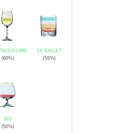
PULCO LIME
14 JUILLET
(60%)
(55%)
002
(50%)