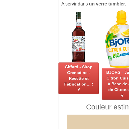
A servir dans
un verre tumbler
.
Giffard - Sirop
BJORG - Ju
Grenadine -
Citron Cuis
Recette et
à Base de
Fabrication… :
de Citron
€
€
Couleur esti