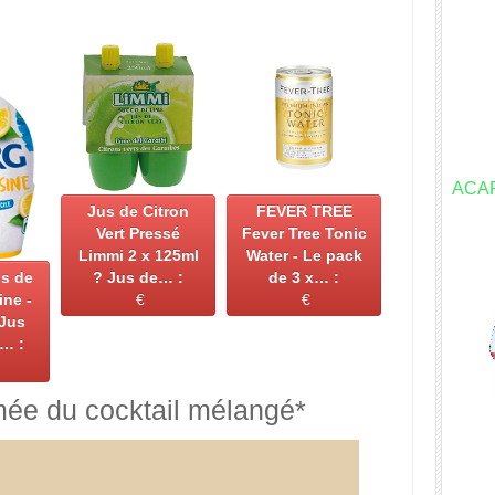
ACA
Jus de Citron
FEVER TREE
Vert Pressé
Fever Tree Tonic
Limmi 2 x 125ml
Water - Le pack
s de
? Jus de… :
de 3 x… :
ine -
€
€
 Jus
s… :
mée du cocktail mélangé*