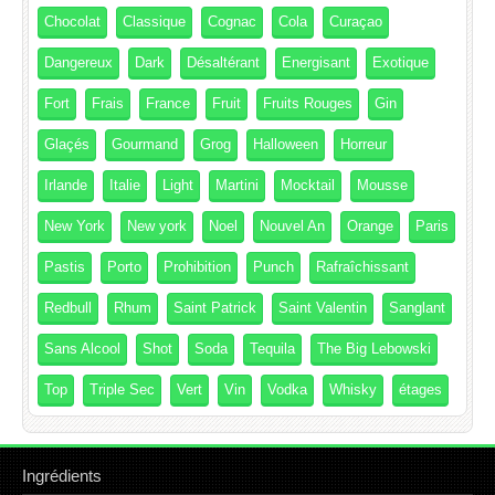
Chocolat
Classique
Cognac
Cola
Curaçao
Dangereux
Dark
Désaltérant
Energisant
Exotique
Fort
Frais
France
Fruit
Fruits Rouges
Gin
Glaçés
Gourmand
Grog
Halloween
Horreur
Irlande
Italie
Light
Martini
Mocktail
Mousse
New York
New york
Noel
Nouvel An
Orange
Paris
Pastis
Porto
Prohibition
Punch
Rafraîchissant
Redbull
Rhum
Saint Patrick
Saint Valentin
Sanglant
Sans Alcool
Shot
Soda
Tequila
The Big Lebowski
Top
Triple Sec
Vert
Vin
Vodka
Whisky
étages
Ingrédients