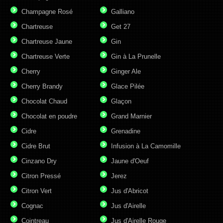
Champagne Rosé
Galliano
Chartreuse
Get 27
Chartreuse Jaune
Gin
Chartreuse Verte
Gin à La Prunelle
Cherry
Ginger Ale
Cherry Brandy
Glace Pilée
Chocolat Chaud
Glaçon
Chocolat en poudre
Grand Marnier
Cidre
Grenadine
Cidre Brut
Infusion à La Camomille
Cinzano Dry
Jaune d'Oeuf
Citron Pressé
Jerez
Citron Vert
Jus d'Abricot
Cognac
Jus d'Airelle
Cointreau
Jus d'Airelle Rouge