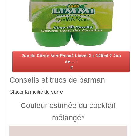
Jus de Citron Vert Pressé Limmi 2 x 125ml ? Jus
de… :
€
Conseils et trucs de barman
Glacer la moitié du
verre
Couleur estimée du cocktail
mélangé*