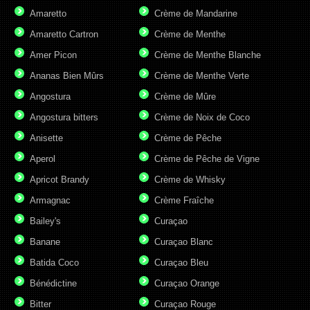
Amaretto
Crème de Mandarine
Amaretto Cartron
Crème de Menthe
Amer Picon
Crème de Menthe Blanche
Ananas Bien Mûrs
Crème de Menthe Verte
Angostura
Crème de Mûre
Angostura bitters
Crème de Noix de Coco
Anisette
Crème de Pêche
Aperol
Crème de Pêche de Vigne
Apricot Brandy
Crème de Whisky
Armagnac
Crème Fraîche
Bailey's
Curaçao
Banane
Curaçao Blanc
Batida Coco
Curaçao Bleu
Bénédictine
Curaçao Orange
Bitter
Curaçao Rouge