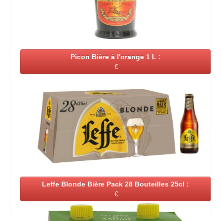
Picon Bière à l'orange 1 L :
€
Leffe Blonde Bière Pack 28 Bouteilles 25cl :
€