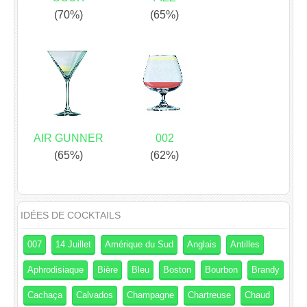
(70%)
(65%)
AIR GUNNER
002
(65%)
(62%)
IDÉES DE COCKTAILS
007
14 Juillet
Amérique du Sud
Anglais
Antilles
Aphrodisiaque
Bière
Bleu
Boston
Bourbon
Brandy
Cachaça
Calvados
Champagne
Chartreuse
Chaud