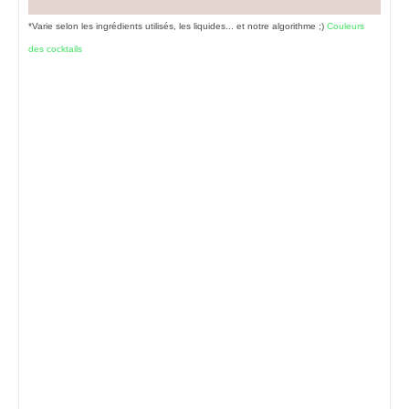
*Varie selon les ingrédients utilisés, les liquides... et notre algorithme ;)
Couleurs
des cocktails