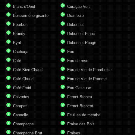
Blanc d'Oeuf
Curaçao Vert
Boisson énergisante
Drambuie
Bourbon
Dubonnet
Brandy
Dubonnet Blanc
Byrrh
Dubonnet Rouge
Cachaça
Eau
Café
Eau de rose
Café Bien Chaud
Eau de Vie de Framboise
Café Chaud
Eau de Vie de Pomme
Café Froid
Eau Gazeuse
Calvados
Fernet Branca
Campari
Fernet Brancat
Cannelle
Feuilles de menthe
Champagne
Fraise des Bois
Champagne Brut
Fraises