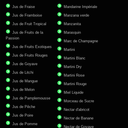
Jus de Fraise
Mandarine Impériale
Jus de Framboise
Manzana verde
Jus de Fruit Tropical
Manzanita
Jus de Fruits de la
Marasquin
Passion
Marc de Champagne
Jus de Fruits Exotiques
Martini
Jus de Fruits Rouges
Martini Blanc
Jus de Goyave
Martini Dry
Jus de Litchi
Martini Rose
Jus de Mangue
Martini Rouge
Jus de Melon
Miel Liquide
Jus de Pamplemousse
Morceau de Sucre
Jus de Pêche
Nectar d'abricot
Jus de Poire
Nectar de Banane
Jus de Pomme
Nectar de Goyave