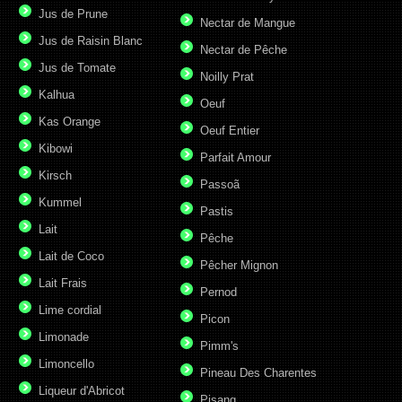
Jus de Prune
Nectar de Mangue
Jus de Raisin Blanc
Nectar de Pêche
Jus de Tomate
Noilly Prat
Kalhua
Oeuf
Kas Orange
Oeuf Entier
Kibowi
Parfait Amour
Kirsch
Passoã
Kummel
Pastis
Lait
Pêche
Lait de Coco
Pêcher Mignon
Lait Frais
Pernod
Lime cordial
Picon
Limonade
Pimm's
Limoncello
Pineau Des Charentes
Liqueur d'Abricot
Pisang