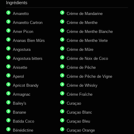
Ingrédients
Amaretto
Crème de Mandarine
Amaretto Cartron
Crème de Menthe
Amer Picon
Crème de Menthe Blanche
Ananas Bien Mûrs
Crème de Menthe Verte
Angostura
Crème de Mûre
Angostura bitters
Crème de Noix de Coco
Anisette
Crème de Pêche
Aperol
Crème de Pêche de Vigne
Apricot Brandy
Crème de Whisky
Armagnac
Crème Fraîche
Bailey's
Curaçao
Banane
Curaçao Blanc
Batida Coco
Curaçao Bleu
Bénédictine
Curaçao Orange