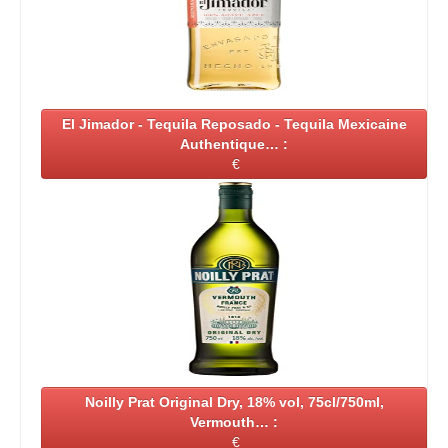
El Jimador - Tequila Reposado - Tequila Mexicaine
Authentique… :
€
Noilly Prat Original Dry, 18% vol, 75cl/750ml,
Vermouth… :
€