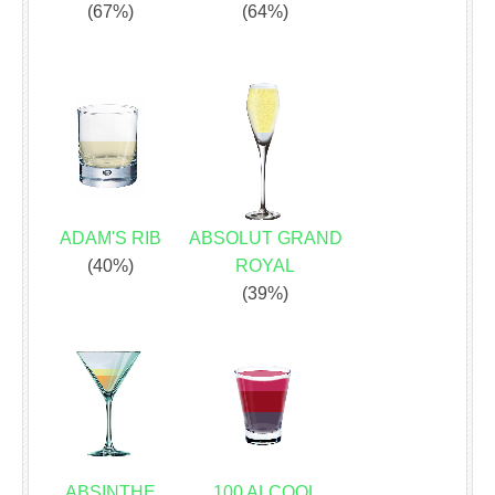
(67%)
(64%)
ADAM'S RIB
ABSOLUT GRAND
(40%)
ROYAL
(39%)
ABSINTHE
100 ALCOOL