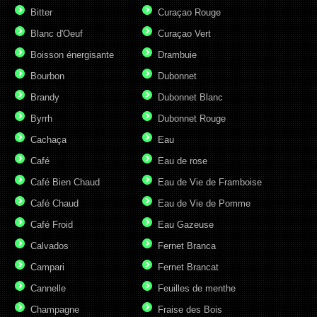
Bitter
Curaçao Rouge
Blanc d'Oeuf
Curaçao Vert
Boisson énergisante
Drambuie
Bourbon
Dubonnet
Brandy
Dubonnet Blanc
Byrrh
Dubonnet Rouge
Cachaça
Eau
Café
Eau de rose
Café Bien Chaud
Eau de Vie de Framboise
Café Chaud
Eau de Vie de Pomme
Café Froid
Eau Gazeuse
Calvados
Fernet Branca
Campari
Fernet Brancat
Cannelle
Feuilles de menthe
Champagne
Fraise des Bois