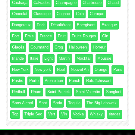
Cachaça
Calvados
Champagne
Chartreuse
Chaud
Chocolat
Classique
Cognac
Cola
Curaçao
Dangereux
Dark
Désaltérant
Energisant
Exotique
Fort
Frais
France
Fruit
Fruits Rouges
Gin
Glaçés
Gourmand
Grog
Halloween
Horreur
Irlande
Italie
Light
Martini
Mocktail
Mousse
New York
New york
Noel
Nouvel An
Orange
Paris
Pastis
Porto
Prohibition
Punch
Rafraîchissant
Redbull
Rhum
Saint Patrick
Saint Valentin
Sanglant
Sans Alcool
Shot
Soda
Tequila
The Big Lebowski
Top
Triple Sec
Vert
Vin
Vodka
Whisky
étages