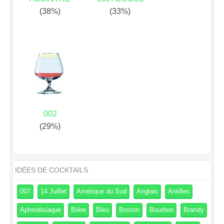
(38%)
(33%)
002
(29%)
IDÉES DE COCKTAILS
007
14 Juillet
Amérique du Sud
Anglais
Antilles
Aphrodisiaque
Bière
Bleu
Boston
Bourbon
Brandy