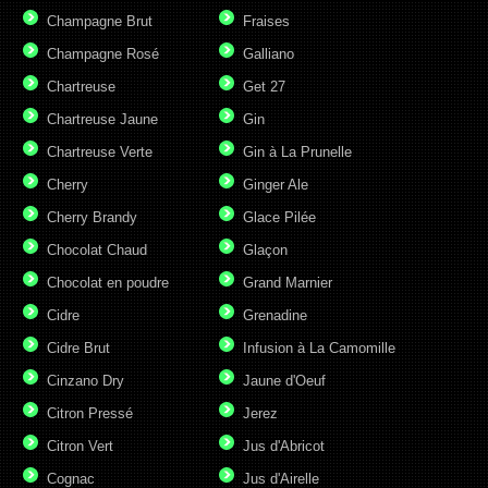
Champagne Brut
Fraises
Champagne Rosé
Galliano
Chartreuse
Get 27
Chartreuse Jaune
Gin
Chartreuse Verte
Gin à La Prunelle
Cherry
Ginger Ale
Cherry Brandy
Glace Pilée
Chocolat Chaud
Glaçon
Chocolat en poudre
Grand Marnier
Cidre
Grenadine
Cidre Brut
Infusion à La Camomille
Cinzano Dry
Jaune d'Oeuf
Citron Pressé
Jerez
Citron Vert
Jus d'Abricot
Cognac
Jus d'Airelle