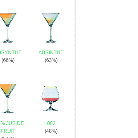
BSYNTHE
ABSINTHE
(66%)
(63%)
0% JUS DE
002
FRUIT
(48%)