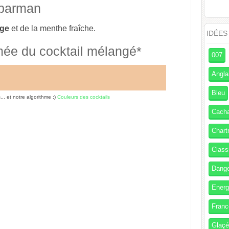
 barman
ge
et de la menthe fraîche.
IDÉES
mée du cocktail mélangé*
007
Angla
Bleu
s... et notre algorithme ;)
Couleurs des cocktails
Cach
Chart
Class
Dang
Energ
Franc
Glaç