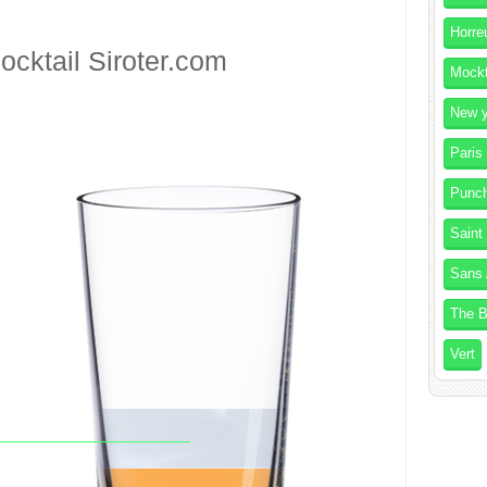
Horre
ocktail
Siroter.com
Mockt
New y
Paris
Punc
Saint
Sans 
The B
Vert