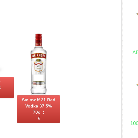
A
c
:
Smirnoff 21 Red
Vodka 37,5%
70cl :
€
10