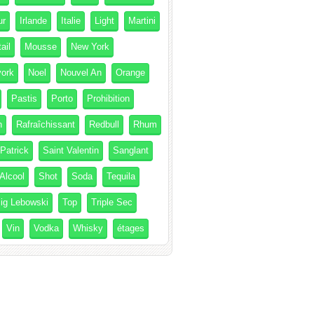
ur
Irlande
Italie
Light
Martini
ail
Mousse
New York
ork
Noel
Nouvel An
Orange
Pastis
Porto
Prohibition
h
Rafraîchissant
Redbull
Rhum
 Patrick
Saint Valentin
Sanglant
Alcool
Shot
Soda
Tequila
ig Lebowski
Top
Triple Sec
Vin
Vodka
Whisky
étages