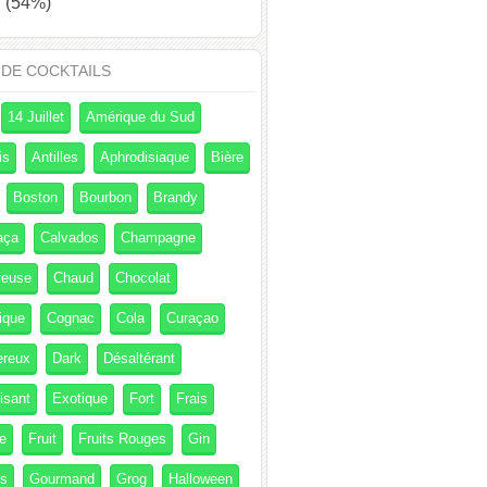
(54%)
 DE COCKTAILS
14 Juillet
Amérique du Sud
is
Antilles
Aphrodisiaque
Bière
Boston
Bourbon
Brandy
aça
Calvados
Champagne
reuse
Chaud
Chocolat
ique
Cognac
Cola
Curaçao
ereux
Dark
Désaltérant
isant
Exotique
Fort
Frais
e
Fruit
Fruits Rouges
Gin
és
Gourmand
Grog
Halloween