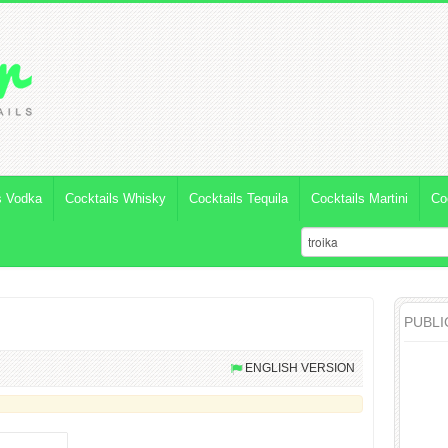
s Vodka
Cocktails Whisky
Cocktails Tequila
Cocktails Martini
Co
PUBLI
ENGLISH VERSION