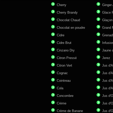
Cherry
Ginger 
Cherry Brandy
Glace P
Chocolat Chaud
Glaçon
Chocolat en poudre
Grand 
Cidre
Grenad
Cidre Brut
Infusio
Cinzano Dry
Jaune 
Citron Pressé
Jerez
Citron Vert
Jus d'A
Cognac
Jus d'A
Cointreau
Jus d'A
Cola
Jus d'
Concombre
Jus d'
Crème
Jus d'O
Crème de Banane
Jus d'