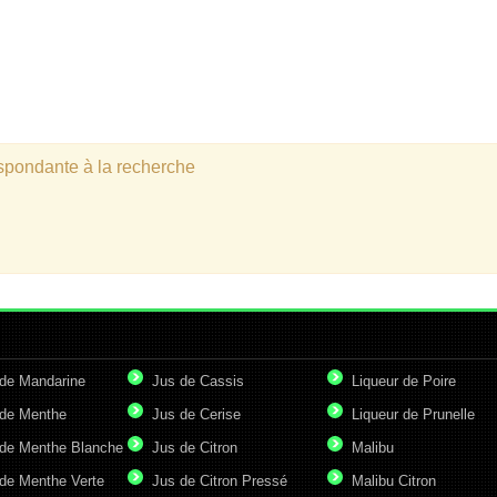
espondante à la recherche
de Mandarine
Jus de Cassis
Liqueur de Poire
de Menthe
Jus de Cerise
Liqueur de Prunelle
de Menthe Blanche
Jus de Citron
Malibu
de Menthe Verte
Jus de Citron Pressé
Malibu Citron