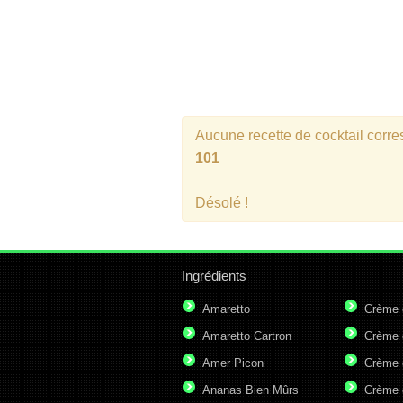
Aucune recette de cocktail corr
101
Désolé !
Ingrédients
Amaretto
Crème 
Amaretto Cartron
Crème 
Amer Picon
Crème 
Ananas Bien Mûrs
Crème 