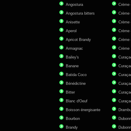
Angostura
Crème 
Angostura bitters
Crème 
Anisette
Crème 
Aperol
Crème 
Apricot Brandy
Crème 
Armagnac
Crème 
Bailey's
Curaça
Banane
Curaça
Batida Coco
Curaça
Bénédictine
Curaça
Bitter
Curaça
Blanc d'Oeuf
Curaça
Boisson énergisante
Drambu
Bourbon
Dubonn
Brandy
Dubonn