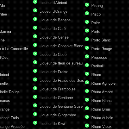
Liqueur d'Abricot
Ale
Pisang
Liqueur d'Orange
ilée
Pisco
Liqueur de Banane
Poire
Liqueur de Café
Marnier
Porto
Liqueur de Cerise
ine
Porto Blanc
Liqueur de Chocolat Blanc
n à La Camomille
Porto Rouge
Liqueur de Coco
d'Oeuf
Prosecco
Liqueur de fleur de sureau
Redbull
Liqueur de Fraise
bricot
Rhum
Liqueur de Fraise des Bois
irelle
Rhum Agricole
Liqueur de Framboise
irelle Rouge
Rhum Ambré
Liqueur de Gentiane
Ananas
Rhum Blanc
Liqueur de Gentiane Suze
Orange
Rhum Brun
Liqueur de Gingembre
range Frais
Rhum cubain
Liqueur de Kiwi
Orange Pressée
Rhum Vieux