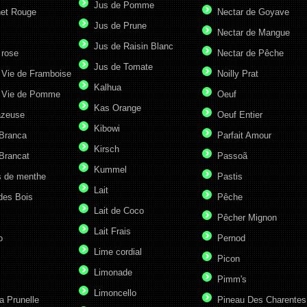
Jus de Pomme
et Rouge
Nectar de Goyave
Jus de Prune
Nectar de Mangue
Jus de Raisin Blanc
 rose
Nectar de Pêche
Jus de Tomate
 Vie de Framboise
Noilly Prat
Kalhua
 Vie de Pomme
Oeuf
Kas Orange
azeuse
Oeuf Entier
Kibowi
 Branca
Parfait Amour
Kirsch
Brancat
Passoã
Kummel
s de menthe
Pastis
Lait
des Bois
Pêche
Lait de Coco
Pêcher Mignon
Lait Frais
o
Pernod
Lime cordial
Picon
Limonade
Pimm's
Limoncello
a Prunelle
Pineau Des Charentes