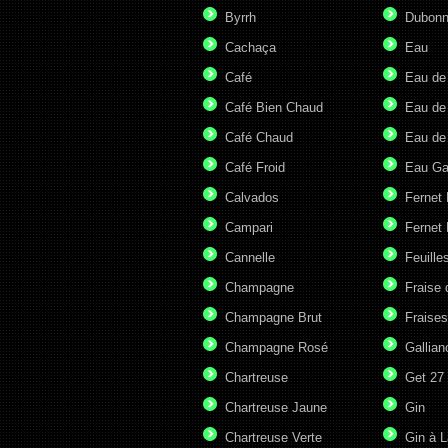
Byrrh
Dubonn
Cachaça
Eau
Café
Eau de
Café Bien Chaud
Eau de
Café Chaud
Eau de
Café Froid
Eau G
Calvados
Fernet
Campari
Fernet 
Cannelle
Feuille
Champagne
Fraise 
Champagne Brut
Fraises
Champagne Rosé
Gallian
Chartreuse
Get 27
Chartreuse Jaune
Gin
Chartreuse Verte
Gin à L