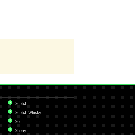
Scotch
Scotch Whisky
Sel
Sherry