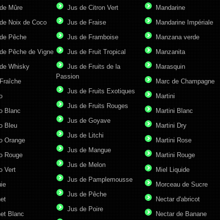
de Mûre
Jus de Citron Vert
Mandarine
de Noix de Coco
Jus de Fraise
Mandarine Impériale
de Pêche
Jus de Framboise
Manzana verde
de Pêche de Vigne
Jus de Fruit Tropical
Manzanita
de Whisky
Jus de Fruits de la
Marasquin
Passion
Fraîche
Marc de Champagne
Jus de Fruits Exotiques
o
Martini
Jus de Fruits Rouges
o Blanc
Martini Blanc
Jus de Goyave
o Bleu
Martini Dry
Jus de Litchi
o Orange
Martini Rose
Jus de Mangue
o Rouge
Martini Rouge
Jus de Melon
o Vert
Miel Liquide
Jus de Pamplemousse
ie
Morceau de Sucre
Jus de Pêche
et
Nectar d'abricot
Jus de Poire
et Blanc
Nectar de Banane