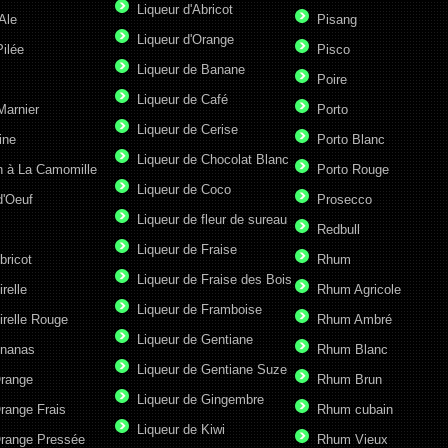
Liqueur d'Abricot
Ale
Pisang
Liqueur d'Orange
ilée
Pisco
Liqueur de Banane
Poire
Liqueur de Café
Marnier
Porto
Liqueur de Cerise
ine
Porto Blanc
Liqueur de Chocolat Blanc
n à La Camomille
Porto Rouge
Liqueur de Coco
d'Oeuf
Prosecco
Liqueur de fleur de sureau
Redbull
Liqueur de Fraise
bricot
Rhum
Liqueur de Fraise des Bois
irelle
Rhum Agricole
Liqueur de Framboise
irelle Rouge
Rhum Ambré
Liqueur de Gentiane
Ananas
Rhum Blanc
Liqueur de Gentiane Suze
Orange
Rhum Brun
Liqueur de Gingembre
range Frais
Rhum cubain
Liqueur de Kiwi
Orange Pressée
Rhum Vieux