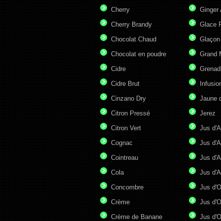
Cherry
Ginger 
Cherry Brandy
Glace P
Chocolat Chaud
Glaçon
Chocolat en poudre
Grand 
Cidre
Grenad
Cidre Brut
Infusio
Cinzano Dry
Jaune 
Citron Pressé
Jerez
Citron Vert
Jus d'A
Cognac
Jus d'A
Cointreau
Jus d'A
Cola
Jus d'
Concombre
Jus d'
Crème
Jus d'O
Crème de Banane
Jus d'