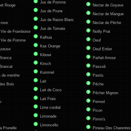
Jus de Pomme
et Rouge
Nectar de Goyave
Jus de Prune
Nectar de Mangue
Jus de Raisin Blanc
 rose
Nectar de Pêche
Jus de Tomate
 Vie de Framboise
Noilly Prat
Kalhua
 Vie de Pomme
Oeuf
Kas Orange
azeuse
Oeuf Entier
Kibowi
 Branca
Parfait Amour
Kirsch
Brancat
Passoã
Kummel
s de menthe
Pastis
Lait
des Bois
Pêche
Lait de Coco
Pêcher Mignon
Lait Frais
o
Pernod
Lime cordial
Picon
Limonade
Pimm's
Limoncello
a Prunelle
Pineau Des Charentes