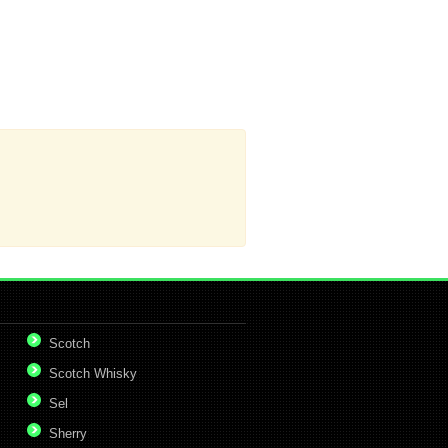
Scotch
Scotch Whisky
Sel
Sherry