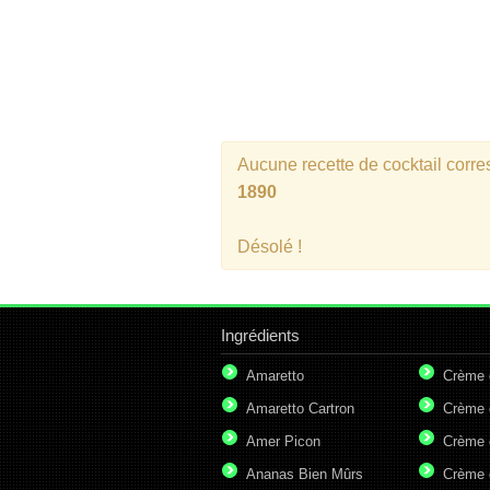
Aucune recette de cocktail corr
1890
Désolé !
Ingrédients
Amaretto
Crème 
Amaretto Cartron
Crème 
Amer Picon
Crème 
Ananas Bien Mûrs
Crème 