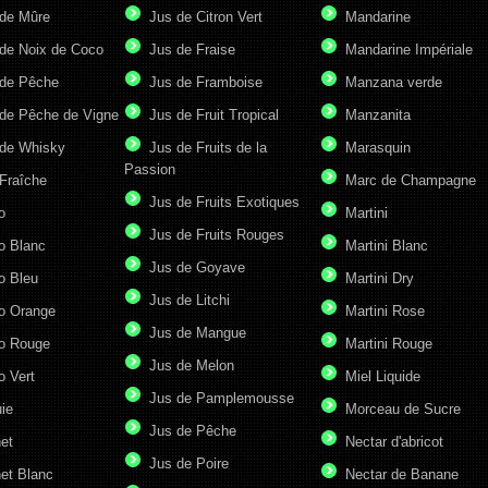
de Mûre
Jus de Citron Vert
Mandarine
de Noix de Coco
Jus de Fraise
Mandarine Impériale
de Pêche
Jus de Framboise
Manzana verde
de Pêche de Vigne
Jus de Fruit Tropical
Manzanita
de Whisky
Jus de Fruits de la
Marasquin
Passion
Fraîche
Marc de Champagne
Jus de Fruits Exotiques
o
Martini
Jus de Fruits Rouges
o Blanc
Martini Blanc
Jus de Goyave
o Bleu
Martini Dry
Jus de Litchi
o Orange
Martini Rose
Jus de Mangue
o Rouge
Martini Rouge
Jus de Melon
o Vert
Miel Liquide
Jus de Pamplemousse
ie
Morceau de Sucre
Jus de Pêche
et
Nectar d'abricot
Jus de Poire
et Blanc
Nectar de Banane