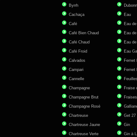
Byrrh
Dubonn
Cachaça
Eau
Café
Eau de
Café Bien Chaud
Eau de
Café Chaud
Eau de
Café Froid
Eau G
Calvados
Fernet
Campari
Fernet 
Cannelle
Feuille
Champagne
Fraise 
Champagne Brut
Fraises
Champagne Rosé
Gallian
Chartreuse
Get 27
Chartreuse Jaune
Gin
Chartreuse Verte
Gin à L