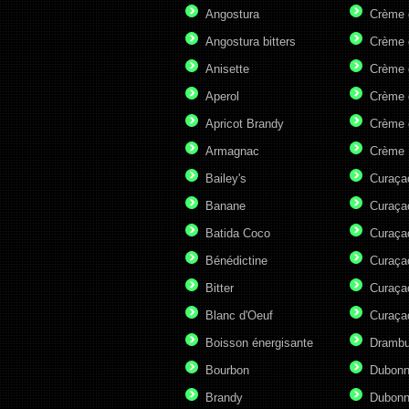
Angostura
Crème 
Angostura bitters
Crème 
Anisette
Crème 
Aperol
Crème 
Apricot Brandy
Crème 
Armagnac
Crème 
Bailey's
Curaça
Banane
Curaça
Batida Coco
Curaça
Bénédictine
Curaça
Bitter
Curaça
Blanc d'Oeuf
Curaça
Boisson énergisante
Drambu
Bourbon
Dubonn
Brandy
Dubonn