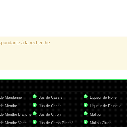
espondante à la recherche
de Mandarine
Jus de Cassis
Liqueur de Poire
de Menthe
Jus de Cerise
Liqueur de Prunelle
de Menthe Blanche
Jus de Citron
Malibu
de Menthe Verte
Jus de Citron Pressé
Malibu Citron