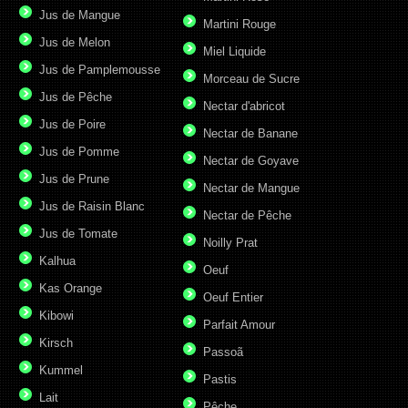
Jus de Mangue
Martini Rouge
Jus de Melon
Miel Liquide
Jus de Pamplemousse
Morceau de Sucre
Jus de Pêche
Nectar d'abricot
Jus de Poire
Nectar de Banane
Jus de Pomme
Nectar de Goyave
Jus de Prune
Nectar de Mangue
Jus de Raisin Blanc
Nectar de Pêche
Jus de Tomate
Noilly Prat
Kalhua
Oeuf
Kas Orange
Oeuf Entier
Kibowi
Parfait Amour
Kirsch
Passoã
Kummel
Pastis
Lait
Pêche