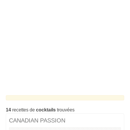
Cocktails Tequila
Cocktails Martini
Cocktails Champagne
Cocktails Sans alcool
Chercher un cocktail !
14
recettes de
cocktails
trouvées
CANADIAN PASSION