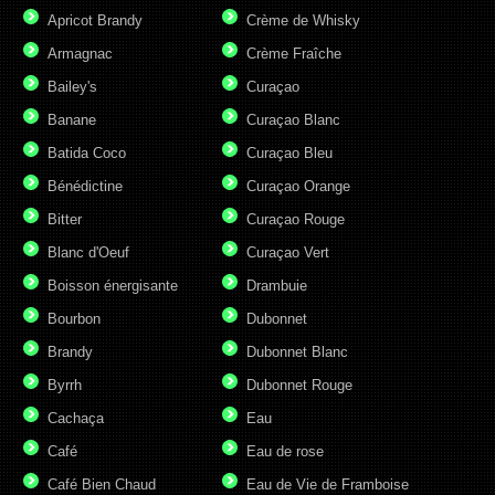
Apricot Brandy
Crème de Whisky
Armagnac
Crème Fraîche
Bailey's
Curaçao
Banane
Curaçao Blanc
Batida Coco
Curaçao Bleu
Bénédictine
Curaçao Orange
Bitter
Curaçao Rouge
Blanc d'Oeuf
Curaçao Vert
Boisson énergisante
Drambuie
Bourbon
Dubonnet
Brandy
Dubonnet Blanc
Byrrh
Dubonnet Rouge
Cachaça
Eau
Café
Eau de rose
Café Bien Chaud
Eau de Vie de Framboise