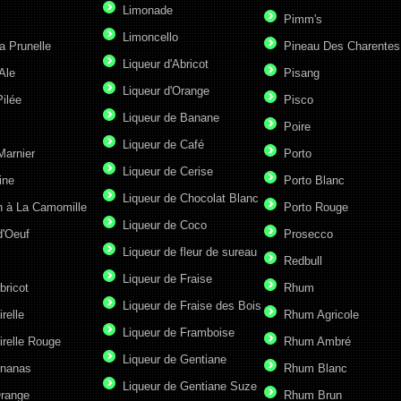
Limonade
Pimm's
Limoncello
a Prunelle
Pineau Des Charentes
Liqueur d'Abricot
Ale
Pisang
Liqueur d'Orange
ilée
Pisco
Liqueur de Banane
Poire
Liqueur de Café
Marnier
Porto
Liqueur de Cerise
ine
Porto Blanc
Liqueur de Chocolat Blanc
n à La Camomille
Porto Rouge
Liqueur de Coco
d'Oeuf
Prosecco
Liqueur de fleur de sureau
Redbull
Liqueur de Fraise
bricot
Rhum
Liqueur de Fraise des Bois
irelle
Rhum Agricole
Liqueur de Framboise
irelle Rouge
Rhum Ambré
Liqueur de Gentiane
Ananas
Rhum Blanc
Liqueur de Gentiane Suze
Orange
Rhum Brun