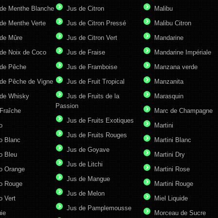
de Menthe Blanche
Jus de Citron
Malibu
de Menthe Verte
Jus de Citron Pressé
Malibu Citron
de Mûre
Jus de Citron Vert
Mandarine
de Noix de Coco
Jus de Fraise
Mandarine Impériale
de Pêche
Jus de Framboise
Manzana verde
de Pêche de Vigne
Jus de Fruit Tropical
Manzanita
de Whisky
Jus de Fruits de la
Marasquin
Passion
Fraîche
Marc de Champagne
Jus de Fruits Exotiques
o
Martini
Jus de Fruits Rouges
o Blanc
Martini Blanc
Jus de Goyave
o Bleu
Martini Dry
Jus de Litchi
o Orange
Martini Rose
Jus de Mangue
o Rouge
Martini Rouge
Jus de Melon
o Vert
Miel Liquide
Jus de Pamplemousse
ie
Morceau de Sucre