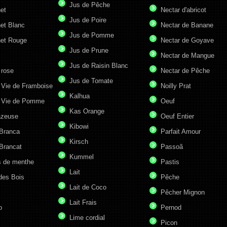
Jus de Pêche
et
Nectar d'abricot
Jus de Poire
et Blanc
Nectar de Banane
Jus de Pomme
et Rouge
Nectar de Goyave
Jus de Prune
Nectar de Mangue
Jus de Raisin Blanc
 rose
Nectar de Pêche
Jus de Tomate
 Vie de Framboise
Noilly Prat
Kalhua
 Vie de Pomme
Oeuf
Kas Orange
azeuse
Oeuf Entier
Kibowi
 Branca
Parfait Amour
Kirsch
Brancat
Passoã
Kummel
s de menthe
Pastis
Lait
des Bois
Pêche
Lait de Coco
Pêcher Mignon
Lait Frais
o
Pernod
Lime cordial
Picon