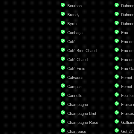
Bourbon
Dubonn
Brandy
Dubonn
Byrrh
Dubonn
Cachaça
Eau
Café
Eau de
Café Bien Chaud
Eau de
Café Chaud
Eau de
Café Froid
Eau G
Calvados
Fernet
Campari
Fernet 
Cannelle
Feuille
Champagne
Fraise 
Champagne Brut
Fraises
Champagne Rosé
Gallian
Chartreuse
Get 27