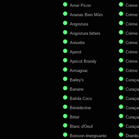
Amer Picon
Crème 
Ananas Bien Mûrs
Crème 
Angostura
Crème 
Angostura bitters
Crème 
Anisette
Crème 
Aperol
Crème 
Apricot Brandy
Crème 
Armagnac
Crème 
Bailey's
Curaça
Banane
Curaça
Batida Coco
Curaça
Bénédictine
Curaça
Bitter
Curaça
Blanc d'Oeuf
Curaça
Boisson énergisante
Drambu