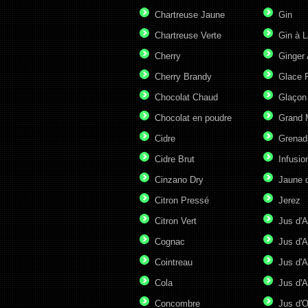
Chartreuse Jaune
Gin
Chartreuse Verte
Gin à L
Cherry
Ginger 
Cherry Brandy
Glace P
Chocolat Chaud
Glaçon
Chocolat en poudre
Grand 
Cidre
Grenad
Cidre Brut
Infusio
Cinzano Dry
Jaune 
Citron Pressé
Jerez
Citron Vert
Jus d'A
Cognac
Jus d'A
Cointreau
Jus d'A
Cola
Jus d'
Concombre
Jus d'