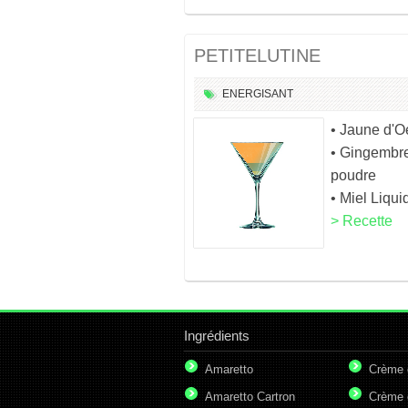
PETITELUTINE
ENERGISANT
• Jaune d'O
• Gingembr
poudre
• Miel Liqui
> Recette
Ingrédients
Amaretto
Crème 
Amaretto Cartron
Crème 