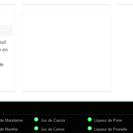
euf
e en
de
de Mandarine
Jus de Cassis
Liqueur de Poire
de Menthe
Jus de Cerise
Liqueur de Prunelle