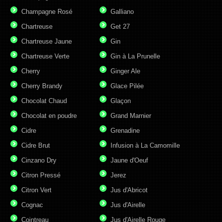
Champagne Rosé
Galliano
Chartreuse
Get 27
Chartreuse Jaune
Gin
Chartreuse Verte
Gin à La Prunelle
Cherry
Ginger Ale
Cherry Brandy
Glace Pilée
Chocolat Chaud
Glaçon
Chocolat en poudre
Grand Marnier
Cidre
Grenadine
Cidre Brut
Infusion à La Camomille
Cinzano Dry
Jaune d'Oeuf
Citron Pressé
Jerez
Citron Vert
Jus d'Abricot
Cognac
Jus d'Airelle
Cointreau
Jus d'Airelle Rouge