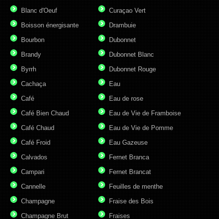
Blanc d'Oeuf
Curaçao Vert
Boisson énergisante
Drambuie
Bourbon
Dubonnet
Brandy
Dubonnet Blanc
Byrrh
Dubonnet Rouge
Cachaça
Eau
Café
Eau de rose
Café Bien Chaud
Eau de Vie de Framboise
Café Chaud
Eau de Vie de Pomme
Café Froid
Eau Gazeuse
Calvados
Fernet Branca
Campari
Fernet Brancat
Cannelle
Feuilles de menthe
Champagne
Fraise des Bois
Champagne Brut
Fraises