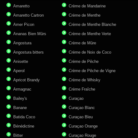
Amaretto
Crème de Mandarine
Amaretto Cartron
Crème de Menthe
Amer Picon
Crème de Menthe Blanche
Ananas Bien Mûrs
Crème de Menthe Verte
Angostura
Crème de Mûre
Angostura bitters
Crème de Noix de Coco
Anisette
Crème de Pêche
Aperol
Crème de Pêche de Vigne
Apricot Brandy
Crème de Whisky
Armagnac
Crème Fraîche
Bailey's
Curaçao
Banane
Curaçao Blanc
Batida Coco
Curaçao Bleu
Bénédictine
Curaçao Orange
Bitter
Curaçao Rouge