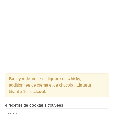
Cocktails Martini
Cocktails Champagne
Cocktails Sans alcool
Chercher un cocktail !
Bailey s
: Marque de
liqueur
de whisky,
additionnée de crème et de chocolat.
Liqueur
titrant à 16° d'
alcool
.
4
recettes de
cocktails
trouvées