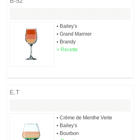
B-52
• Bailey's
• Grand Marnier
• Brandy
> Recette
E.T
• Crème de Menthe Verte
• Bailey's
• Bourbon