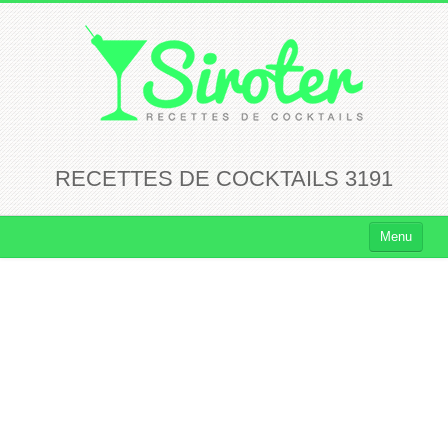
RECETTES DE COCKTAILS 3191
Menu
Cocktails
Cocktails Rhum
Cocktails Vodka
Cocktails Whisky
Cocktails Tequila