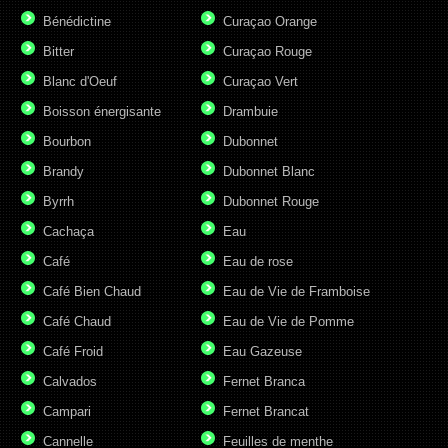
Bénédictine
Curaçao Orange
Bitter
Curaçao Rouge
Blanc d'Oeuf
Curaçao Vert
Boisson énergisante
Drambuie
Bourbon
Dubonnet
Brandy
Dubonnet Blanc
Byrrh
Dubonnet Rouge
Cachaça
Eau
Café
Eau de rose
Café Bien Chaud
Eau de Vie de Framboise
Café Chaud
Eau de Vie de Pomme
Café Froid
Eau Gazeuse
Calvados
Fernet Branca
Campari
Fernet Brancat
Cannelle
Feuilles de menthe