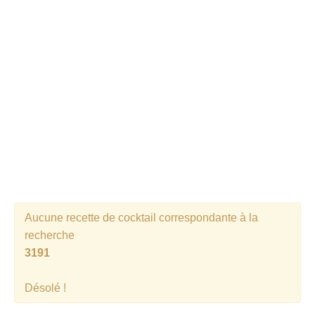
Cocktails Martini
Cocktails Champagne
Cocktails Sans alcool
Chercher un cocktail !
Aucune recette de cocktail correspondante à la
recherche
3191
Désolé !