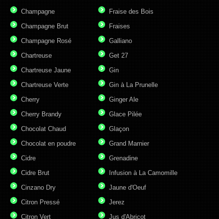
Champagne
Fraise des Bois
Champagne Brut
Fraises
Champagne Rosé
Galliano
Chartreuse
Get 27
Chartreuse Jaune
Gin
Chartreuse Verte
Gin à La Prunelle
Cherry
Ginger Ale
Cherry Brandy
Glace Pilée
Chocolat Chaud
Glaçon
Chocolat en poudre
Grand Marnier
Cidre
Grenadine
Cidre Brut
Infusion à La Camomille
Cinzano Dry
Jaune d'Oeuf
Citron Pressé
Jerez
Citron Vert
Jus d'Abricot