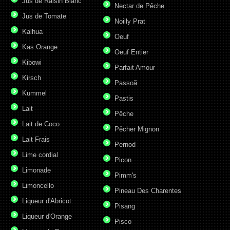
Jus de Raisin Blanc
Nectar de Pêche
Jus de Tomate
Noilly Prat
Kalhua
Oeuf
Kas Orange
Oeuf Entier
Kibowi
Parfait Amour
Kirsch
Passoã
Kummel
Pastis
Lait
Pêche
Lait de Coco
Pêcher Mignon
Lait Frais
Pernod
Lime cordial
Picon
Limonade
Pimm's
Limoncello
Pineau Des Charentes
Liqueur d'Abricot
Pisang
Liqueur d'Orange
Pisco