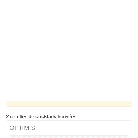
Cocktails Tequila
Cocktails Martini
Cocktails Champagne
Cocktails Sans alcool
Chercher un cocktail !
2
recettes de
cocktails
trouvées
OPTIMIST