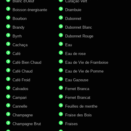
Blanc d'Oeuf
Curaçao Vert
Boisson énergisante
Drambuie
Bourbon
Dubonnet
Brandy
Dubonnet Blanc
Byrrh
Dubonnet Rouge
Cachaça
Eau
Café
Eau de rose
Café Bien Chaud
Eau de Vie de Framboise
Café Chaud
Eau de Vie de Pomme
Café Froid
Eau Gazeuse
Calvados
Fernet Branca
Campari
Fernet Brancat
Cannelle
Feuilles de menthe
Champagne
Fraise des Bois
Champagne Brut
Fraises