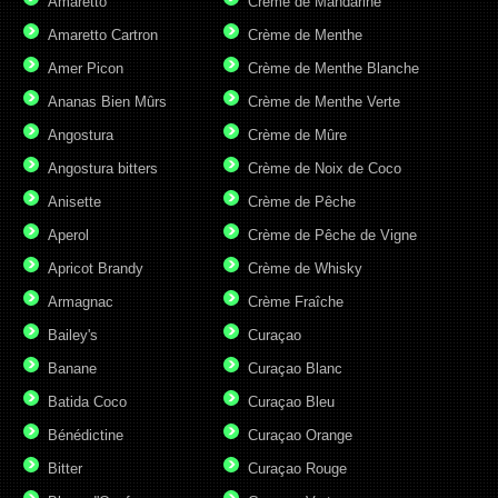
Amaretto
Crème de Mandarine
Amaretto Cartron
Crème de Menthe
Amer Picon
Crème de Menthe Blanche
Ananas Bien Mûrs
Crème de Menthe Verte
Angostura
Crème de Mûre
Angostura bitters
Crème de Noix de Coco
Anisette
Crème de Pêche
Aperol
Crème de Pêche de Vigne
Apricot Brandy
Crème de Whisky
Armagnac
Crème Fraîche
Bailey's
Curaçao
Banane
Curaçao Blanc
Batida Coco
Curaçao Bleu
Bénédictine
Curaçao Orange
Bitter
Curaçao Rouge