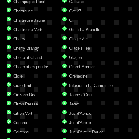
Champagne Rosé
Galliano
Chartreuse
Get 27
Chartreuse Jaune
Gin
Chartreuse Verte
Gin à La Prunelle
Cherry
Ginger Ale
Cherry Brandy
Glace Pilée
Chocolat Chaud
Glaçon
Chocolat en poudre
Grand Marnier
Cidre
Grenadine
Cidre Brut
Infusion à La Camomille
Cinzano Dry
Jaune d'Oeuf
Citron Pressé
Jerez
Citron Vert
Jus d'Abricot
Cognac
Jus d'Airelle
Cointreau
Jus d'Airelle Rouge