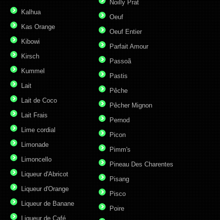
Noilly Prat
Kalhua
Oeuf
Kas Orange
Oeuf Entier
Kibowi
Parfait Amour
Kirsch
Passoã
Kummel
Pastis
Lait
Pêche
Lait de Coco
Pêcher Mignon
Lait Frais
Pernod
Lime cordial
Picon
Limonade
Pimm's
Limoncello
Pineau Des Charentes
Liqueur d'Abricot
Pisang
Liqueur d'Orange
Pisco
Liqueur de Banane
Poire
Liqueur de Café