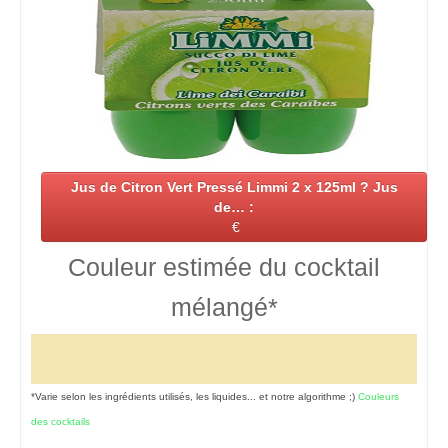
Jus de Citron Vert Pressé Limmi 2 x 125ml ? Jus
de… :
€
Couleur estimée du cocktail
mélangé*
*Varie selon les ingrédients utilisés, les liquides... et notre algorithme ;)
Couleurs
des cocktails