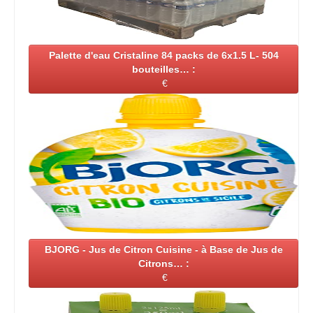
Palette d'eau Cristaline 84 packs de 6x1.5 L- 504
bouteilles… :
€
BJORG - Jus de Citron Cuisine - à Base de Jus de
Citrons… :
€