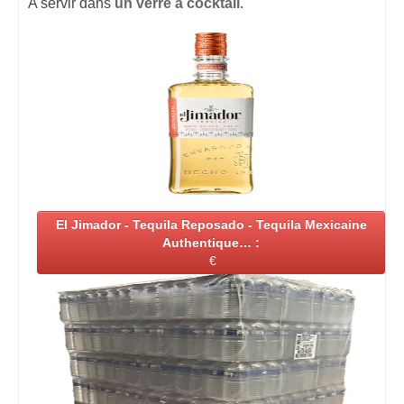
A servir dans
un verre à cocktail
.
El Jimador - Tequila Reposado - Tequila Mexicaine
Authentique… :
€