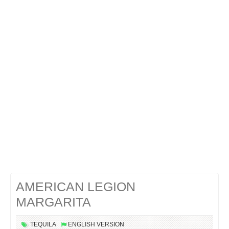
Cocktails Tequila
Cocktails Martini
Cocktails Champagne
Cocktails Sans alcool
Chercher un cocktail !
AMERICAN LEGION
MARGARITA
TEQUILA
ENGLISH VERSION