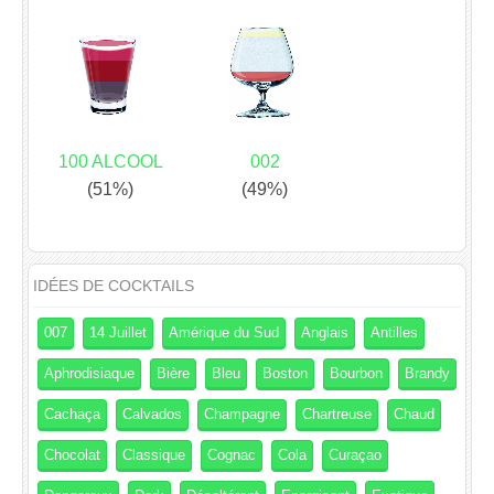
100 ALCOOL
002
(51%)
(49%)
IDÉES DE COCKTAILS
007
14 Juillet
Amérique du Sud
Anglais
Antilles
Aphrodisiaque
Bière
Bleu
Boston
Bourbon
Brandy
Cachaça
Calvados
Champagne
Chartreuse
Chaud
Chocolat
Classique
Cognac
Cola
Curaçao