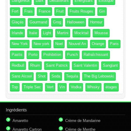
Dangereux
Dark
Désaltérant
Energisant
Exotique
Fort
Frais
France
Fruit
Fruits Rouges
Gin
Glaçés
Gourmand
Grog
Halloween
Horreur
Irlande
Italie
Light
Martini
Mocktail
Mousse
New York
New york
Noel
Nouvel An
Orange
Paris
Pastis
Porto
Prohibition
Punch
Rafraîchissant
Redbull
Rhum
Saint Patrick
Saint Valentin
Sanglant
Sans Alcool
Shot
Soda
Tequila
The Big Lebowski
Top
Triple Sec
Vert
Vin
Vodka
Whisky
étages
Ingrédients
Amaretto
Crème de Mandarine
Amaretto Cartron
Crème de Menthe