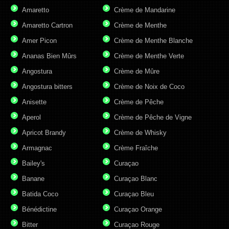
Amaretto
Crème de Mandarine
Amaretto Cartron
Crème de Menthe
Amer Picon
Crème de Menthe Blanche
Ananas Bien Mûrs
Crème de Menthe Verte
Angostura
Crème de Mûre
Angostura bitters
Crème de Noix de Coco
Anisette
Crème de Pêche
Aperol
Crème de Pêche de Vigne
Apricot Brandy
Crème de Whisky
Armagnac
Crème Fraîche
Bailey's
Curaçao
Banane
Curaçao Blanc
Batida Coco
Curaçao Bleu
Bénédictine
Curaçao Orange
Bitter
Curaçao Rouge