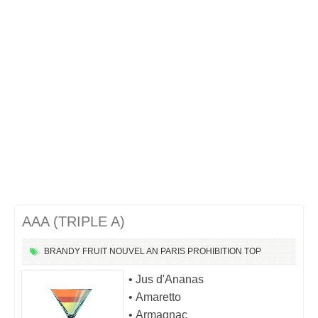
Cocktails Martini
Cocktails Champagne
Cocktails Sans alcool
Chercher un cocktail !
AAA (TRIPLE A)
BRANDY
FRUIT
NOUVEL AN
PARIS
PROHIBITION
TOP
• Jus d'Ananas
• Amaretto
• Armagnac