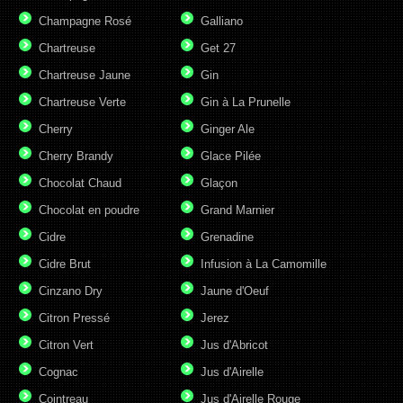
Champagne Rosé
Galliano
Chartreuse
Get 27
Chartreuse Jaune
Gin
Chartreuse Verte
Gin à La Prunelle
Cherry
Ginger Ale
Cherry Brandy
Glace Pilée
Chocolat Chaud
Glaçon
Chocolat en poudre
Grand Marnier
Cidre
Grenadine
Cidre Brut
Infusion à La Camomille
Cinzano Dry
Jaune d'Oeuf
Citron Pressé
Jerez
Citron Vert
Jus d'Abricot
Cognac
Jus d'Airelle
Cointreau
Jus d'Airelle Rouge