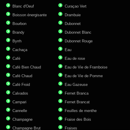
Blanc d'Oeuf
Curaçao Vert
Boisson énergisante
Drambuie
Bourbon
Dubonnet
Brandy
Dubonnet Blanc
Byrrh
Dubonnet Rouge
Cachaça
Eau
Café
Eau de rose
Café Bien Chaud
Eau de Vie de Framboise
Café Chaud
Eau de Vie de Pomme
Café Froid
Eau Gazeuse
Calvados
Fernet Branca
Campari
Fernet Brancat
Cannelle
Feuilles de menthe
Champagne
Fraise des Bois
Champagne Brut
Fraises