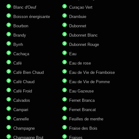
Blanc d'Oeuf
Curaçao Vert
Boisson énergisante
Drambuie
Bourbon
Dubonnet
Brandy
Dubonnet Blanc
Byrrh
Dubonnet Rouge
Cachaça
Eau
Café
Eau de rose
Café Bien Chaud
Eau de Vie de Framboise
Café Chaud
Eau de Vie de Pomme
Café Froid
Eau Gazeuse
Calvados
Fernet Branca
Campari
Fernet Brancat
Cannelle
Feuilles de menthe
Champagne
Fraise des Bois
Champagne Brut
Fraises