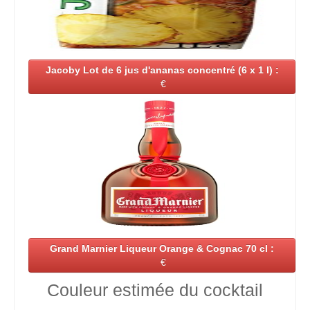
Jacoby Lot de 6 jus d'ananas concentré (6 x 1 l) :
€
Grand Marnier Liqueur Orange & Cognac 70 cl :
€
Couleur estimée du cocktail