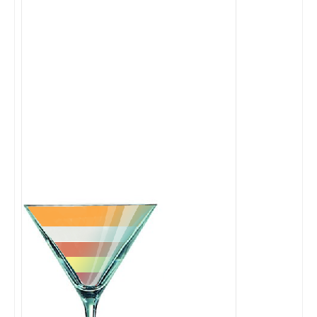
Cocktails Martini
Cocktails Champagne
Cocktails Sans alcool
Chercher un cocktail !