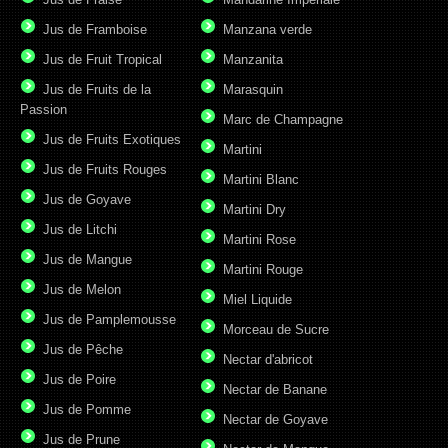
Jus de Framboise
Manzana verde
Jus de Fruit Tropical
Manzanita
Jus de Fruits de la
Marasquin
Passion
Marc de Champagne
Jus de Fruits Exotiques
Martini
Jus de Fruits Rouges
Martini Blanc
Jus de Goyave
Martini Dry
Jus de Litchi
Martini Rose
Jus de Mangue
Martini Rouge
Jus de Melon
Miel Liquide
Jus de Pamplemousse
Morceau de Sucre
Jus de Pêche
Nectar d'abricot
Jus de Poire
Nectar de Banane
Jus de Pomme
Nectar de Goyave
Jus de Prune