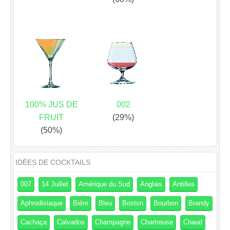
100% JUS DE
002
FRUIT
(29%)
(50%)
IDÉES DE COCKTAILS
007
14 Juillet
Amérique du Sud
Anglais
Antilles
Aphrodisiaque
Bière
Bleu
Boston
Bourbon
Brandy
Cachaça
Calvados
Champagne
Chartreuse
Chaud