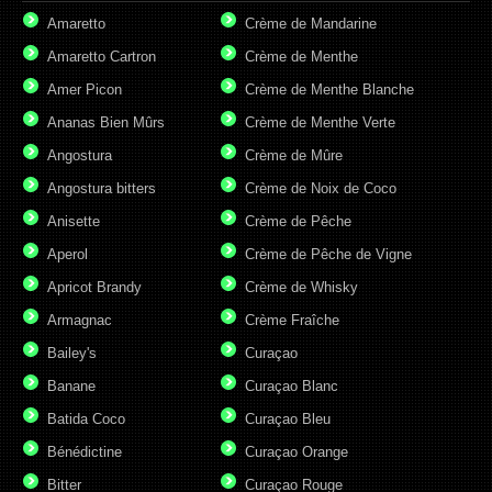
Amaretto
Crème de Mandarine
Amaretto Cartron
Crème de Menthe
Amer Picon
Crème de Menthe Blanche
Ananas Bien Mûrs
Crème de Menthe Verte
Angostura
Crème de Mûre
Angostura bitters
Crème de Noix de Coco
Anisette
Crème de Pêche
Aperol
Crème de Pêche de Vigne
Apricot Brandy
Crème de Whisky
Armagnac
Crème Fraîche
Bailey's
Curaçao
Banane
Curaçao Blanc
Batida Coco
Curaçao Bleu
Bénédictine
Curaçao Orange
Bitter
Curaçao Rouge