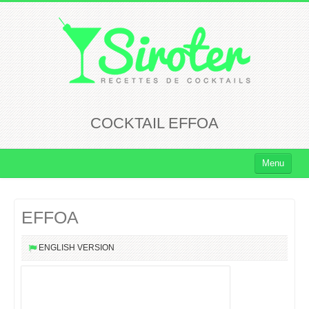
COCKTAIL EFFOA
Menu
Cocktails
EFFOA
Cocktails Rhum
Cocktails Vodka
ENGLISH VERSION
Cocktails Whisky
Cocktails Tequila