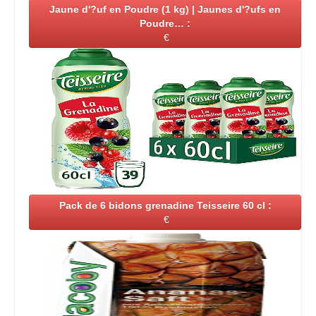
Jaune d'?uf en Poudre (1 kg) | Jaunes d'?ufs en
Poudre… :
€
Pack de 6 bidons grenadine Teisseire 60 cl :
€