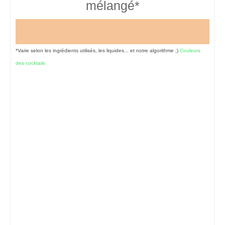
mélangé*
*Varie selon les ingrédients utilisés, les liquides... et notre algorithme ;)
Couleurs
des cocktails