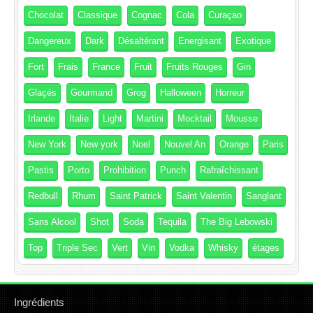
Chocolat
Classique
Cognac
Cola
Curaçao
Dangereux
Dark
Désaltérant
Energisant
Exotique
Fort
Frais
France
Fruit
Fruits Rouges
Gin
Glaçés
Gourmand
Grog
Halloween
Horreur
Irlande
Italie
Light
Martini
Mocktail
Mousse
New York
New york
Noel
Nouvel An
Orange
Paris
Pastis
Porto
Prohibition
Punch
Rafraîchissant
Redbull
Rhum
Saint Patrick
Saint Valentin
Sanglant
Sans Alcool
Shot
Soda
Tequila
The Big Lebowski
Top
Triple Sec
Vert
Vin
Vodka
Whisky
étages
Ingrédients