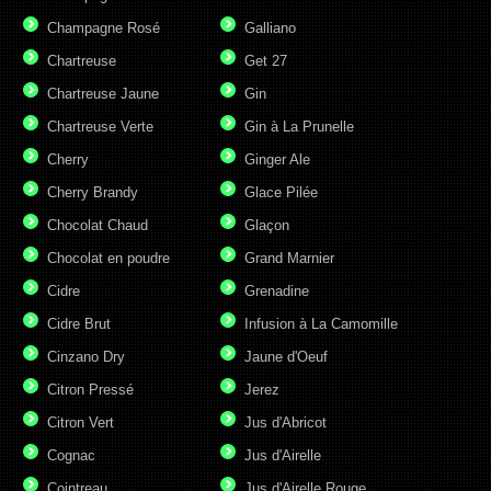
Champagne Rosé
Galliano
Chartreuse
Get 27
Chartreuse Jaune
Gin
Chartreuse Verte
Gin à La Prunelle
Cherry
Ginger Ale
Cherry Brandy
Glace Pilée
Chocolat Chaud
Glaçon
Chocolat en poudre
Grand Marnier
Cidre
Grenadine
Cidre Brut
Infusion à La Camomille
Cinzano Dry
Jaune d'Oeuf
Citron Pressé
Jerez
Citron Vert
Jus d'Abricot
Cognac
Jus d'Airelle
Cointreau
Jus d'Airelle Rouge