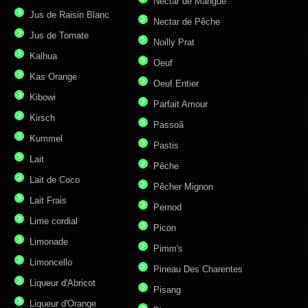
Nectar de Mangue
Jus de Raisin Blanc
Nectar de Pêche
Jus de Tomate
Noilly Prat
Kalhua
Oeuf
Kas Orange
Oeuf Entier
Kibowi
Parfait Amour
Kirsch
Passoã
Kummel
Pastis
Lait
Pêche
Lait de Coco
Pêcher Mignon
Lait Frais
Pernod
Lime cordial
Picon
Limonade
Pimm's
Limoncello
Pineau Des Charentes
Liqueur d'Abricot
Pisang
Liqueur d'Orange