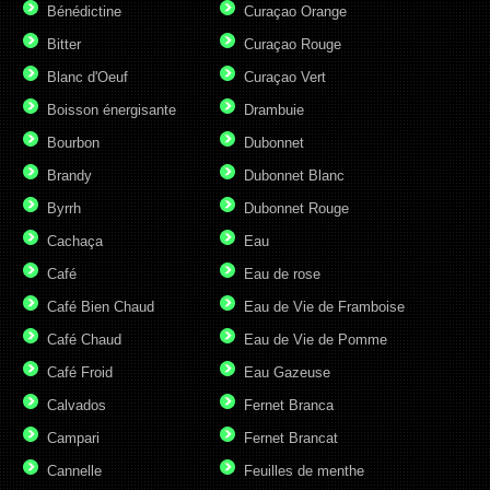
Bénédictine
Curaçao Orange
Bitter
Curaçao Rouge
Blanc d'Oeuf
Curaçao Vert
Boisson énergisante
Drambuie
Bourbon
Dubonnet
Brandy
Dubonnet Blanc
Byrrh
Dubonnet Rouge
Cachaça
Eau
Café
Eau de rose
Café Bien Chaud
Eau de Vie de Framboise
Café Chaud
Eau de Vie de Pomme
Café Froid
Eau Gazeuse
Calvados
Fernet Branca
Campari
Fernet Brancat
Cannelle
Feuilles de menthe