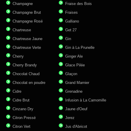
Champagne
Fraise des Bois
Champagne Brut
Fraises
Champagne Rosé
Galliano
Chartreuse
Get 27
Chartreuse Jaune
Gin
Chartreuse Verte
Gin à La Prunelle
Cherry
Ginger Ale
Cherry Brandy
Glace Pilée
Chocolat Chaud
Glaçon
Chocolat en poudre
Grand Marnier
Cidre
Grenadine
Cidre Brut
Infusion à La Camomille
Cinzano Dry
Jaune d'Oeuf
Citron Pressé
Jerez
Citron Vert
Jus d'Abricot