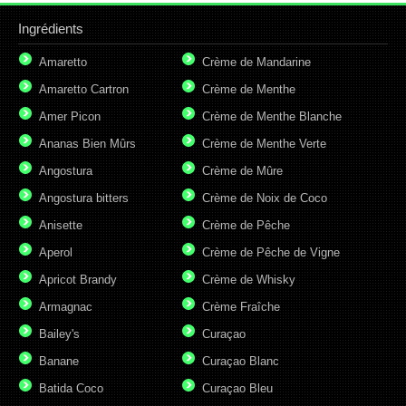
Ingrédients
Amaretto
Crème de Mandarine
Amaretto Cartron
Crème de Menthe
Amer Picon
Crème de Menthe Blanche
Ananas Bien Mûrs
Crème de Menthe Verte
Angostura
Crème de Mûre
Angostura bitters
Crème de Noix de Coco
Anisette
Crème de Pêche
Aperol
Crème de Pêche de Vigne
Apricot Brandy
Crème de Whisky
Armagnac
Crème Fraîche
Bailey's
Curaçao
Banane
Curaçao Blanc
Batida Coco
Curaçao Bleu