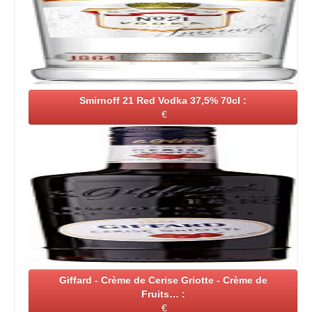
Smirnoff 21 Red Vodka 37,5% 70cl :
€
Giffard - Crème de Cerise Griotte - Crème de
Fruits… :
€