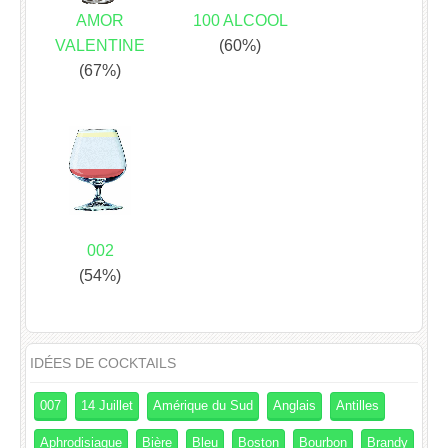
AMOR
100 ALCOOL
VALENTINE
(60%)
(67%)
002
(54%)
IDÉES DE COCKTAILS
007
14 Juillet
Amérique du Sud
Anglais
Antilles
Aphrodisiaque
Bière
Bleu
Boston
Bourbon
Brandy