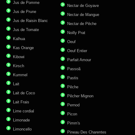
Jus de Pomme
Nectar de Goyave
Jus de Prune
Nectar de Mangue
Jus de Raisin Blanc
Nectar de Pêche
Jus de Tomate
Noilly Prat
Kalhua
Oeuf
Kas Orange
Oeuf Entier
Kibowi
Parfait Amour
Kirsch
Passoã
Kummel
Pastis
Lait
Pêche
Lait de Coco
Pêcher Mignon
Lait Frais
Pernod
Lime cordial
Picon
Limonade
Pimm's
Limoncello
Pineau Des Charentes