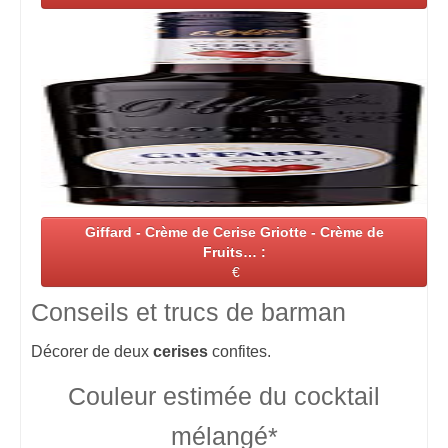
Giffard - Crème de Cerise Griotte - Crème de
Fruits… :
€
Conseils et trucs de barman
Décorer de deux
cerises
confites.
Couleur estimée du cocktail
mélangé*