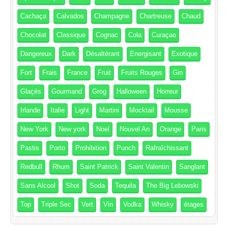
Cachaça
Calvados
Champagne
Chartreuse
Chaud
Chocolat
Classique
Cognac
Cola
Curaçao
Dangereux
Dark
Désaltérant
Energisant
Exotique
Fort
Frais
France
Fruit
Fruits Rouges
Gin
Glaçés
Gourmand
Grog
Halloween
Horreur
Irlande
Italie
Light
Martini
Mocktail
Mousse
New York
New york
Noel
Nouvel An
Orange
Paris
Pastis
Porto
Prohibition
Punch
Rafraîchissant
Redbull
Rhum
Saint Patrick
Saint Valentin
Sanglant
Sans Alcool
Shot
Soda
Tequila
The Big Lebowski
Top
Triple Sec
Vert
Vin
Vodka
Whisky
étages