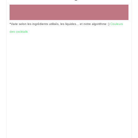
*Varie selon les ingrédients utilisés, les liquides... et notre algorithme ;)
Couleurs
des cocktails