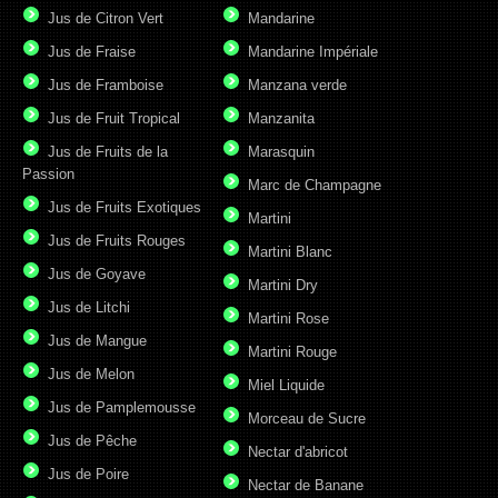
Jus de Citron Vert
Mandarine
Jus de Fraise
Mandarine Impériale
Jus de Framboise
Manzana verde
Jus de Fruit Tropical
Manzanita
Jus de Fruits de la
Marasquin
Passion
Marc de Champagne
Jus de Fruits Exotiques
Martini
Jus de Fruits Rouges
Martini Blanc
Jus de Goyave
Martini Dry
Jus de Litchi
Martini Rose
Jus de Mangue
Martini Rouge
Jus de Melon
Miel Liquide
Jus de Pamplemousse
Morceau de Sucre
Jus de Pêche
Nectar d'abricot
Jus de Poire
Nectar de Banane