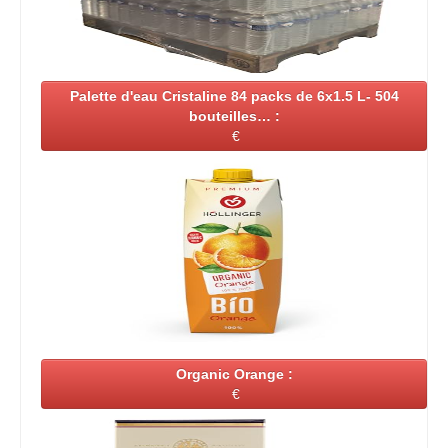
Palette d'eau Cristaline 84 packs de 6x1.5 L- 504
bouteilles… :
€
Organic Orange :
€