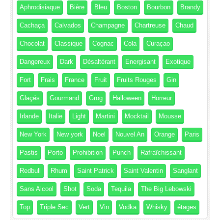
Aphrodisiaque
Bière
Bleu
Boston
Bourbon
Brandy
Cachaça
Calvados
Champagne
Chartreuse
Chaud
Chocolat
Classique
Cognac
Cola
Curaçao
Dangereux
Dark
Désaltérant
Energisant
Exotique
Fort
Frais
France
Fruit
Fruits Rouges
Gin
Glaçés
Gourmand
Grog
Halloween
Horreur
Irlande
Italie
Light
Martini
Mocktail
Mousse
New York
New york
Noel
Nouvel An
Orange
Paris
Pastis
Porto
Prohibition
Punch
Rafraîchissant
Redbull
Rhum
Saint Patrick
Saint Valentin
Sanglant
Sans Alcool
Shot
Soda
Tequila
The Big Lebowski
Top
Triple Sec
Vert
Vin
Vodka
Whisky
étages