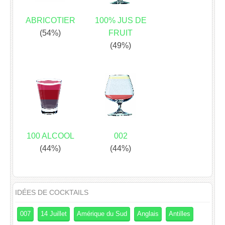
ABRICOTIER
100% JUS DE
(54%)
FRUIT
(49%)
100 ALCOOL
002
(44%)
(44%)
IDÉES DE COCKTAILS
007
14 Juillet
Amérique du Sud
Anglais
Antilles