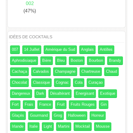
002
(47%)
IDÉES DE COCKTAILS
007
14 Juillet
Amérique du Sud
Anglais
Antilles
Aphrodisiaque
Bière
Bleu
Boston
Bourbon
Brandy
Cachaça
Calvados
Champagne
Chartreuse
Chaud
Chocolat
Classique
Cognac
Cola
Curaçao
Dangereux
Dark
Désaltérant
Energisant
Exotique
Fort
Frais
France
Fruit
Fruits Rouges
Gin
Glaçés
Gourmand
Grog
Halloween
Horreur
Irlande
Italie
Light
Martini
Mocktail
Mousse