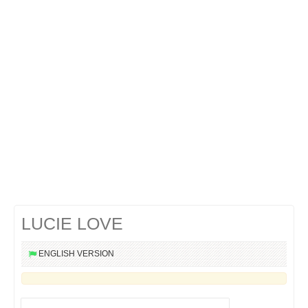
Cocktails Martini
Cocktails Champagne
Cocktails Sans alcool
Chercher un cocktail !
LUCIE LOVE
ENGLISH VERSION