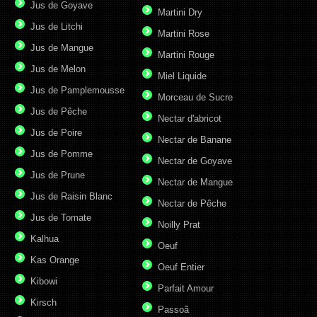
Jus de Goyave
Martini Dry
Jus de Litchi
Martini Rose
Jus de Mangue
Martini Rouge
Jus de Melon
Miel Liquide
Jus de Pamplemousse
Morceau de Sucre
Jus de Pêche
Nectar d'abricot
Jus de Poire
Nectar de Banane
Jus de Pomme
Nectar de Goyave
Jus de Prune
Nectar de Mangue
Jus de Raisin Blanc
Nectar de Pêche
Jus de Tomate
Noilly Prat
Kalhua
Oeuf
Kas Orange
Oeuf Entier
Kibowi
Parfait Amour
Kirsch
Passoã