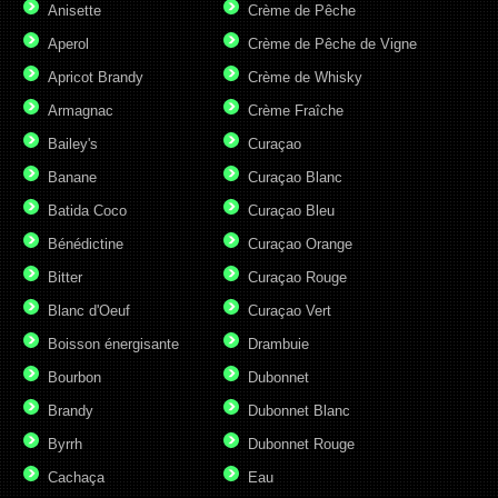
Anisette
Crème de Pêche
Aperol
Crème de Pêche de Vigne
Apricot Brandy
Crème de Whisky
Armagnac
Crème Fraîche
Bailey's
Curaçao
Banane
Curaçao Blanc
Batida Coco
Curaçao Bleu
Bénédictine
Curaçao Orange
Bitter
Curaçao Rouge
Blanc d'Oeuf
Curaçao Vert
Boisson énergisante
Drambuie
Bourbon
Dubonnet
Brandy
Dubonnet Blanc
Byrrh
Dubonnet Rouge
Cachaça
Eau