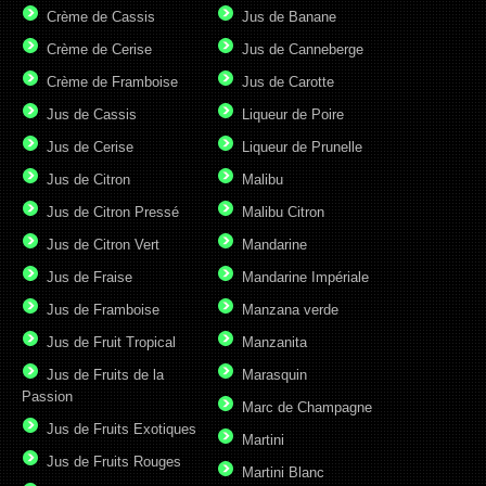
Crème de Cassis
Jus de Banane
Crème de Cerise
Jus de Canneberge
Crème de Framboise
Jus de Carotte
Jus de Cassis
Liqueur de Poire
Jus de Cerise
Liqueur de Prunelle
Jus de Citron
Malibu
Jus de Citron Pressé
Malibu Citron
Jus de Citron Vert
Mandarine
Jus de Fraise
Mandarine Impériale
Jus de Framboise
Manzana verde
Jus de Fruit Tropical
Manzanita
Jus de Fruits de la
Marasquin
Passion
Marc de Champagne
Jus de Fruits Exotiques
Martini
Jus de Fruits Rouges
Martini Blanc