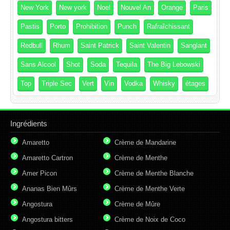
New York
New york
Noel
Nouvel An
Orange
Paris
Pastis
Porto
Prohibition
Punch
Rafraîchissant
Redbull
Rhum
Saint Patrick
Saint Valentin
Sanglant
Sans Alcool
Shot
Soda
Tequila
The Big Lebowski
Top
Triple Sec
Vert
Vin
Vodka
Whisky
étages
Ingrédients
Amaretto
Crème de Mandarine
Amaretto Cartron
Crème de Menthe
Amer Picon
Crème de Menthe Blanche
Ananas Bien Mûrs
Crème de Menthe Verte
Angostura
Crème de Mûre
Angostura bitters
Crème de Noix de Coco