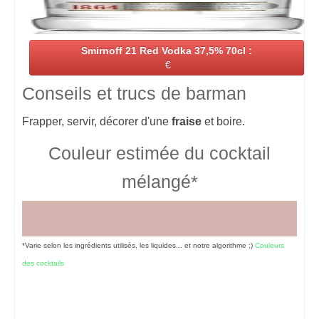
Smirnoff 21 Red Vodka 37,5% 70cl :
€
Conseils et trucs de barman
Frapper, servir, décorer d'une
fraise
et boire.
Couleur estimée du cocktail
mélangé*
*Varie selon les ingrédients utilisés, les liquides... et notre algorithme ;)
Couleurs
des cocktails