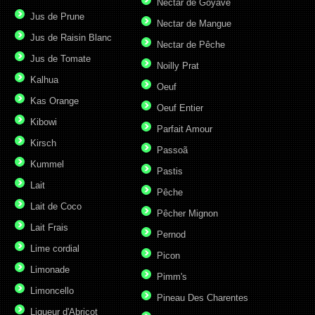
Nectar de Goyave
Jus de Prune
Nectar de Mangue
Jus de Raisin Blanc
Nectar de Pêche
Jus de Tomate
Noilly Prat
Kalhua
Oeuf
Kas Orange
Oeuf Entier
Kibowi
Parfait Amour
Kirsch
Passoã
Kummel
Pastis
Lait
Pêche
Lait de Coco
Pêcher Mignon
Lait Frais
Pernod
Lime cordial
Picon
Limonade
Pimm's
Limoncello
Pineau Des Charentes
Liqueur d'Abricot