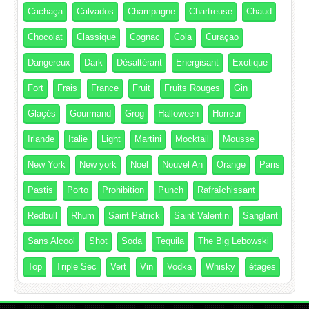
Cachaça
Calvados
Champagne
Chartreuse
Chaud
Chocolat
Classique
Cognac
Cola
Curaçao
Dangereux
Dark
Désaltérant
Energisant
Exotique
Fort
Frais
France
Fruit
Fruits Rouges
Gin
Glaçés
Gourmand
Grog
Halloween
Horreur
Irlande
Italie
Light
Martini
Mocktail
Mousse
New York
New york
Noel
Nouvel An
Orange
Paris
Pastis
Porto
Prohibition
Punch
Rafraîchissant
Redbull
Rhum
Saint Patrick
Saint Valentin
Sanglant
Sans Alcool
Shot
Soda
Tequila
The Big Lebowski
Top
Triple Sec
Vert
Vin
Vodka
Whisky
étages