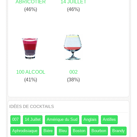
ABRICOTIER
14 JUILLET
(46%)
(46%)
100 ALCOOL
002
(41%)
(38%)
IDÉES DE COCKTAILS
007
14 Juillet
Amérique du Sud
Anglais
Antilles
Aphrodisiaque
Bière
Bleu
Boston
Bourbon
Brandy