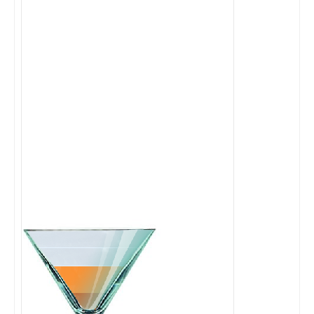
Cocktails Martini
Cocktails Champagne
Cocktails Sans alcool
Chercher un cocktail !