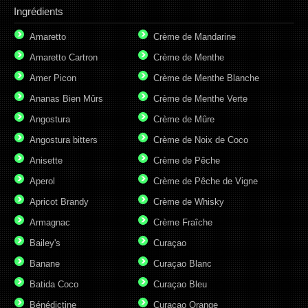
Ingrédients
Amaretto
Crème de Mandarine
Amaretto Cartron
Crème de Menthe
Amer Picon
Crème de Menthe Blanche
Ananas Bien Mûrs
Crème de Menthe Verte
Angostura
Crème de Mûre
Angostura bitters
Crème de Noix de Coco
Anisette
Crème de Pêche
Aperol
Crème de Pêche de Vigne
Apricot Brandy
Crème de Whisky
Armagnac
Crème Fraîche
Bailey's
Curaçao
Banane
Curaçao Blanc
Batida Coco
Curaçao Bleu
Bénédictine
Curaçao Orange