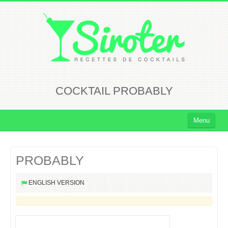
COCKTAIL PROBABLY
Menu
Cocktails
PROBABLY
Cocktails Rhum
Cocktails Vodka
ENGLISH VERSION
Cocktails Whisky
Cocktails Tequila