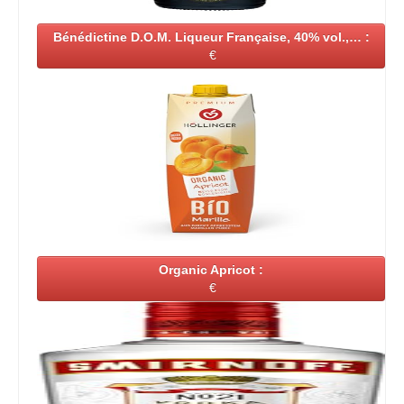
Bénédictine D.O.M. Liqueur Française, 40% vol.,… :
€
Organic Apricot :
€