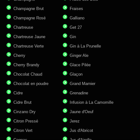
Champagne Brut
Fraises
Champagne Rosé
Galliano
Chartreuse
Get 27
Chartreuse Jaune
Gin
Chartreuse Verte
Gin à La Prunelle
Cherry
Ginger Ale
Cherry Brandy
Glace Pilée
Chocolat Chaud
Glaçon
Chocolat en poudre
Grand Marnier
Cidre
Grenadine
Cidre Brut
Infusion à La Camomille
Cinzano Dry
Jaune d'Oeuf
Citron Pressé
Jerez
Citron Vert
Jus d'Abricot
Cognac
Jus d'Airelle