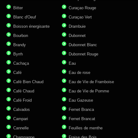
Bitter
Curaçao Rouge
Blanc d'Oeuf
Curaçao Vert
Boisson énergisante
Drambuie
Bourbon
Dubonnet
Brandy
Dubonnet Blanc
Byrrh
Dubonnet Rouge
Cachaça
Eau
Café
Eau de rose
Café Bien Chaud
Eau de Vie de Framboise
Café Chaud
Eau de Vie de Pomme
Café Froid
Eau Gazeuse
Calvados
Fernet Branca
Campari
Fernet Brancat
Cannelle
Feuilles de menthe
Champagne
Fraise des Bois