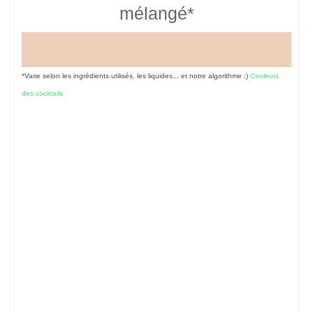
mélangé*
*Varie selon les ingrédients utilisés, les liquides... et notre algorithme ;)
Couleurs
des cocktails