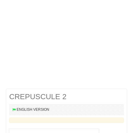
Cocktails Martini
Cocktails Champagne
Cocktails Sans alcool
Chercher un cocktail !
CREPUSCULE 2
ENGLISH VERSION