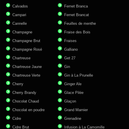
Calvados
Fernet Branca
Campari
Fernet Brancat
Cannelle
Feuilles de menthe
Champagne
Fraise des Bois
Champagne Brut
Fraises
Champagne Rosé
Galliano
Chartreuse
Get 27
Chartreuse Jaune
Gin
Chartreuse Verte
Gin à La Prunelle
Cherry
Ginger Ale
Cherry Brandy
Glace Pilée
Chocolat Chaud
Glaçon
Chocolat en poudre
Grand Marnier
Cidre
Grenadine
Cidre Brut
Infusion à La Camomille