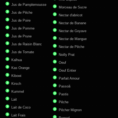
Jus de Pamplemousse
Morceau de Sucre
Jus de Pêche
Nectar d'abricot
Jus de Poire
Nectar de Banane
Jus de Pomme
Nectar de Goyave
Jus de Prune
Nectar de Mangue
Jus de Raisin Blanc
Nectar de Pêche
Jus de Tomate
Noilly Prat
Kalhua
Oeuf
Kas Orange
Oeuf Entier
Kibowi
Parfait Amour
Kirsch
Passoã
Kummel
Pastis
Lait
Pêche
Lait de Coco
Pêcher Mignon
Lait Frais
Pernod