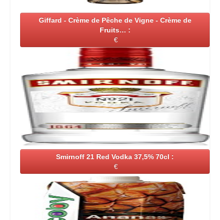
Giffard - Crème de Pêche de Vigne - Crème de
Fruits… :
€
Smirnoff 21 Red Vodka 37,5% 70cl :
€