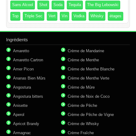
Sans Alcool
Shot
Soda
Tequila
The Big Lebowski
Top
Triple Sec
Vert
Vin
Vodka
Whisky
étages
Ingrédients
Amaretto
Crème de Mandarine
Amaretto Cartron
Crème de Menthe
Amer Picon
Crème de Menthe Blanche
Ananas Bien Mûrs
Crème de Menthe Verte
Angostura
Crème de Mûre
Angostura bitters
Crème de Noix de Coco
Anisette
Crème de Pêche
Aperol
Crème de Pêche de Vigne
Apricot Brandy
Crème de Whisky
Armagnac
Crème Fraîche