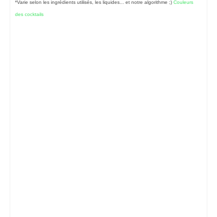
*Varie selon les ingrédients utilisés, les liquides... et notre algorithme ;)
Couleurs
des cocktails