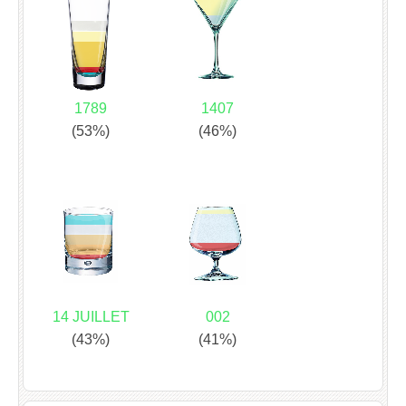
1789
1407
(53%)
(46%)
14 JUILLET
002
(43%)
(41%)