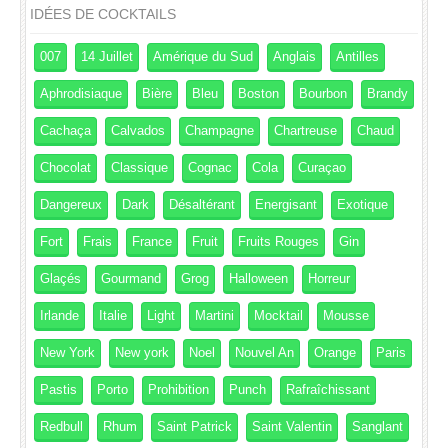
IDÉES DE COCKTAILS
007
14 Juillet
Amérique du Sud
Anglais
Antilles
Aphrodisiaque
Bière
Bleu
Boston
Bourbon
Brandy
Cachaça
Calvados
Champagne
Chartreuse
Chaud
Chocolat
Classique
Cognac
Cola
Curaçao
Dangereux
Dark
Désaltérant
Energisant
Exotique
Fort
Frais
France
Fruit
Fruits Rouges
Gin
Glaçés
Gourmand
Grog
Halloween
Horreur
Irlande
Italie
Light
Martini
Mocktail
Mousse
New York
New york
Noel
Nouvel An
Orange
Paris
Pastis
Porto
Prohibition
Punch
Rafraîchissant
Redbull
Rhum
Saint Patrick
Saint Valentin
Sanglant